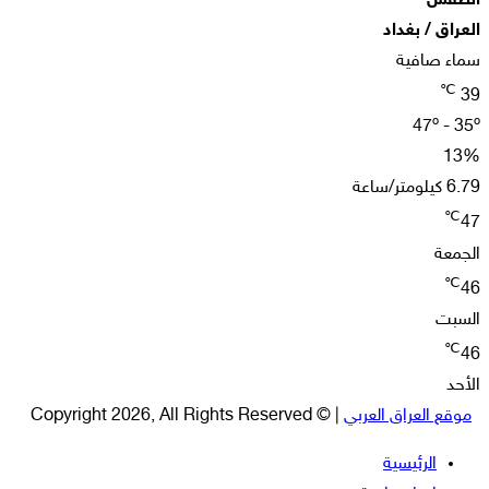
س
 / بغداد
صافية
47º 
ة
ت
 العراق العربي
| © Copyright 2026, All Rights Reserved
الرئيسية