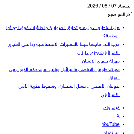
 / 2026
لمواضيع
هل تستطيع الدول منع تحليق الصواريخ والطائرات فوق أجوائها
الوطنية؟
حزب الله: هاجمنا حيفا بالمسيرات الانقضاضية ردا على المجازر
الاسرائيلية بجنوب لبنان
مهزلة حقوق الانسان
معركة طوفان الاقصى واسرائيل وقرب نهاية حكم الذيول في
العراق
طوفان الأقصى .. فشل استخباري وسقوط نظرية الأمن
الاسرائيلي
فيسبوك
‫X
‫YouTube
انستقرام