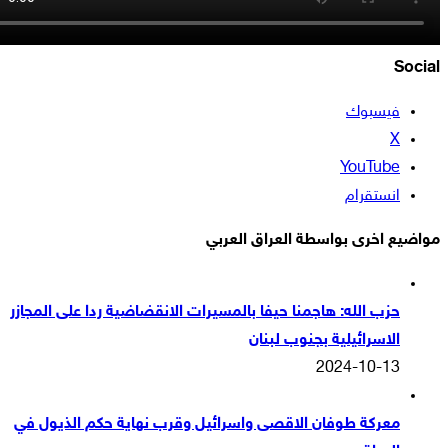
S
فيسبوك
‫X
‫YouTube
انستقرام
ع اخرى بواسطة العراق العربي
حزب الله: هاجمنا حيفا بالمسيرات الانقضاضية ردا على المجازر
الاسرائيلية بجنوب لبنان
2024-10-13
معركة طوفان الاقصى واسرائيل وقرب نهاية حكم الذيول في