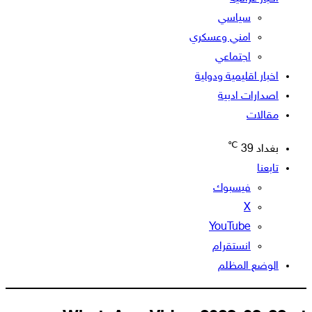
سياسي
امني وعسكري
اجتماعي
اخبار اقليمية ودولية
اصدارات ادبية
مقالات
℃
بغداد
39
تابعنا
فيسبوك
‫X
‫YouTube
انستقرام
الوضع المظلم