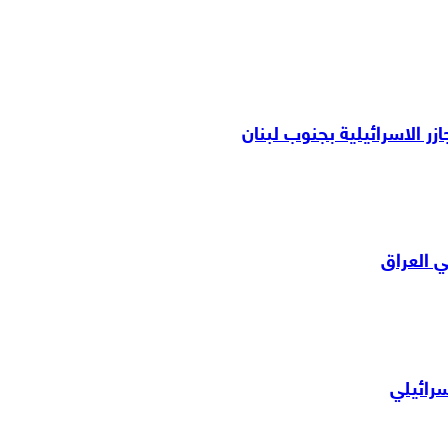
زر الاسرائيلية بجنوب لبنان
 العراق
رائيلي