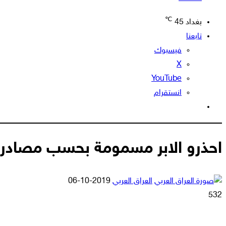
℃
بغداد
45
تابعنا
فيسبوك
‫X
‫YouTube
انستقرام
الوضع
المظلم
احذرو الابر مسمومة بحسب مصادر 
أرسل
العراق العربي
2019-10-06
بريدا
532
إلكترونيا