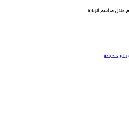
أن هذه المستشفى ستقدم الخدمات على مدى 10 ايام خلال مراسم الزيارة
 البريد
طباعة