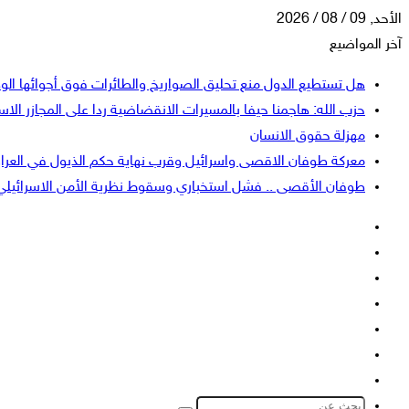
الأحد, 09 / 08 / 2026
آخر المواضيع
هل تستطيع الدول منع تحليق الصواريخ والطائرات فوق أجوائها الو
حزب الله: هاجمنا حيفا بالمسيرات الانقضاضية ردا على المجازر الاسر
مهزلة حقوق الانسان
معركة طوفان الاقصى واسرائيل وقرب نهاية حكم الذيول في العرا
طوفان الأقصى .. فشل استخباري وسقوط نظرية الأمن الاسرائيلي
فيسبوك
‫X
‫YouTube
انستقرام
تسجيل
إضافة
الدخول
عمود
الوضع
جانبي
المظلم