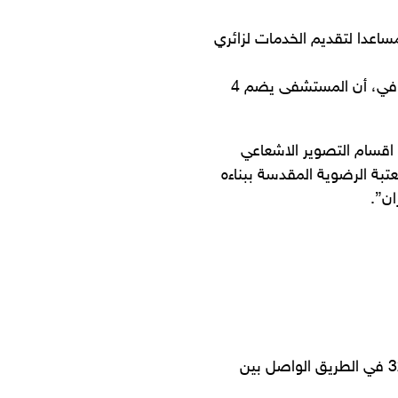
 يضم 120 طبيبا وممرضا ومساعدا لتقديم الخدمات لزائري
وقال المدير التنفيذي للمستشفى رضا سعيدي، في تصريح صحافي، أن المستشفى يضم 4
كلفة 12 مليار ريال ويضم اقسام التصوير الاشعاعي
تبة الرضوية المقدسة ببناءه
ن”.
وتابع ان “المستشفى سيستقر صباح اليوم الاحد، عند العمود 320 في الطريق الواصل بين