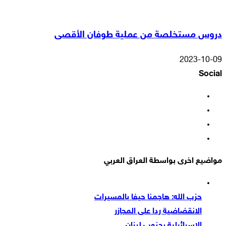
دروس مستخلصة من عملية طوفان الأقصى
2023-10-09
Social
فيسبوك
‫X
‫YouTube
انستقرام
مواضيع اخرى بواسطة العراق العربي
حزب الله: هاجمنا حيفا بالمسيرات
الانقضاضية ردا على المجازر
الاسرائيلية بجنوب لبنان