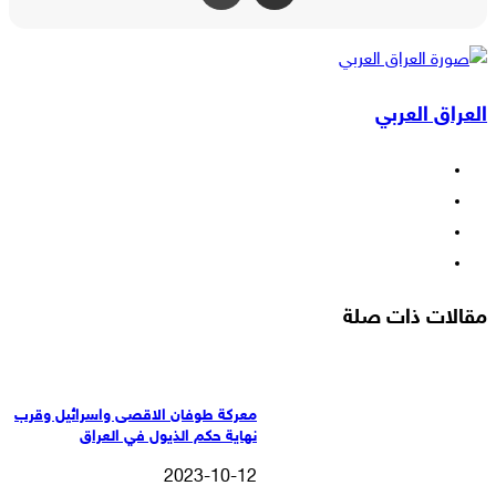
العراق العربي
فيسبوك
‫X
‫YouTube
انستقرام
مقالات ذات صلة
معركة طوفان الاقصى واسرائيل وقرب
نهاية حكم الذيول في العراق
2023-10-12