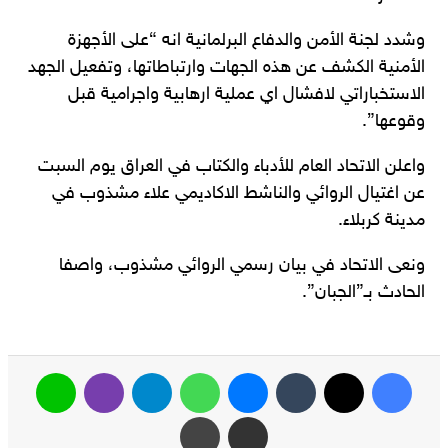
وشدد لجنة الأمن والدفاع البرلمانية انه “على الأجهزة
الأمنية الكشف عن هذه الجهات وارتباطاتها، وتفعيل الجهد
الاستخباراتي لافشال اي عملية ارهابية واجرامية قبل
وقوعها”.
واعلن الاتحاد العام للأدباء والكتاب في العراق يوم السبت
عن اغتيال الروائي والناشط الاكاديمي علاء مشذوب في
مدينة كربلاء.
ونعى الاتحاد في بيان رسمي الروائي مشذوب، واصفا
الحادث بـ”الجبان”.
فيسبوك
‫X
ماسنجر
واتساب
تيلقرام
ڤايبر
لاين
مشاركة عبر البريد
طباعة