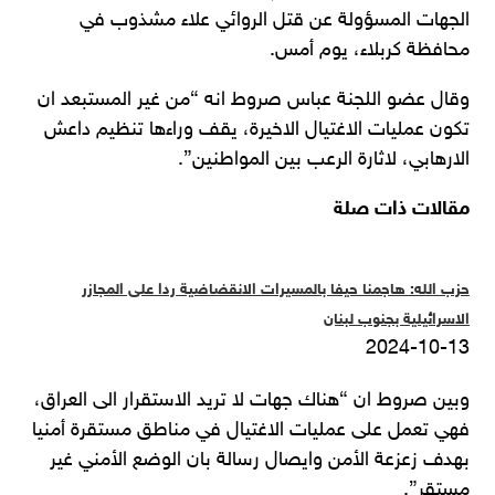
الجهات المسؤولة عن قتل الروائي علاء مشذوب في
محافظة كربلاء، يوم أمس.
وقال عضو اللجنة عباس صروط انه “من غير المستبعد ان
تكون عمليات الاغتيال الاخيرة، يقف وراءها تنظيم داعش
الارهابي، لاثارة الرعب بين المواطنين”.
مقالات ذات صلة
حزب الله: هاجمنا حيفا بالمسيرات الانقضاضية ردا على المجازر
الاسرائيلية بجنوب لبنان
2024-10-13
وبين صروط ان “هناك جهات لا تريد الاستقرار الى العراق،
فهي تعمل على عمليات الاغتيال في مناطق مستقرة أمنيا
بهدف زعزعة الأمن وايصال رسالة بان الوضع الأمني غير
مستقر”.