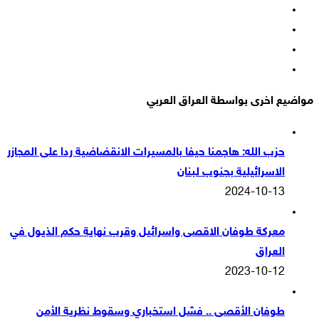
فيسبوك
‫X
‫YouTube
انستقرام
مواضيع اخرى بواسطة العراق العربي
حزب الله: هاجمنا حيفا بالمسيرات الانقضاضية ردا على المجازر
الاسرائيلية بجنوب لبنان
2024-10-13
معركة طوفان الاقصى واسرائيل وقرب نهاية حكم الذيول في
العراق
2023-10-12
طوفان الأقصى .. فشل استخباري وسقوط نظرية الأمن