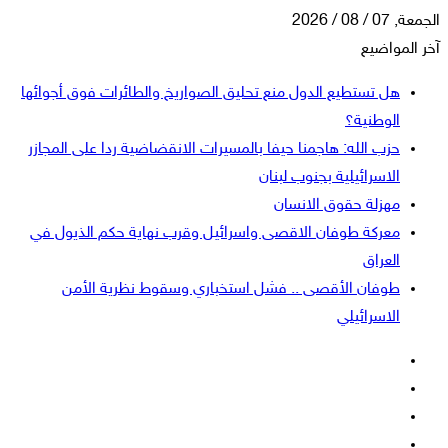
الجمعة, 07 / 08 / 2026
آخر المواضيع
هل تستطيع الدول منع تحليق الصواريخ والطائرات فوق أجوائها
الوطنية؟
حزب الله: هاجمنا حيفا بالمسيرات الانقضاضية ردا على المجازر
الاسرائيلية بجنوب لبنان
مهزلة حقوق الانسان
معركة طوفان الاقصى واسرائيل وقرب نهاية حكم الذيول في
العراق
طوفان الأقصى .. فشل استخباري وسقوط نظرية الأمن
الاسرائيلي
فيسبوك
‫X
‫YouTube
انستقرام