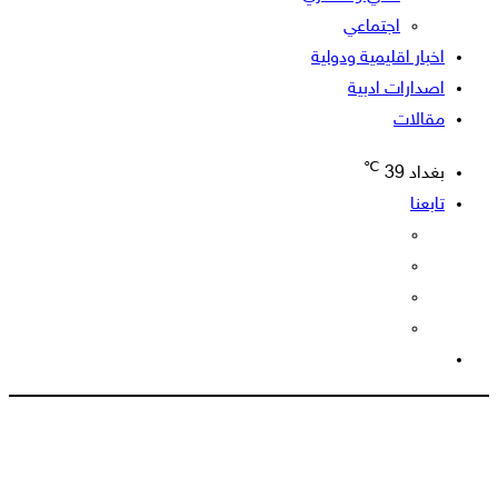
اجتماعي
اخبار اقليمية ودولية
اصدارات ادبية
مقالات
℃
بغداد
39
تابعنا
الوضع
المظلم