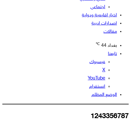
اجتماعي
اخبار اقليمية ودولية
اصدارات ادبية
مقالات
℃
بغداد
44
تابعنا
فيسبوك
‫X
‫YouTube
انستقرام
الوضع المظلم
1243356787