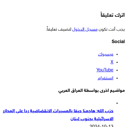
اترك تعليقاً
يجب أنت تكون
مسجل الدخول
لتضيف تعليقاً.
Social
فيسبوك
‫X
‫YouTube
انستقرام
مواضيع اخرى بواسطة العراق العربي
حزب الله: هاجمنا حيفا بالمسيرات الانقضاضية ردا على المجازر
الاسرائيلية بجنوب لبنان