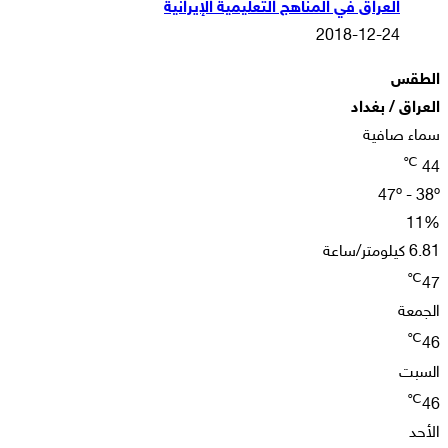
العراق في المناهج التعليمية الإيرانية
2018-12-24
الطقس
العراق / بغداد
سماء صافية
℃
44
47º - 38º
11%
6.81 كيلومتر/ساعة
℃
47
الجمعة
℃
46
السبت
℃
46
الأحد