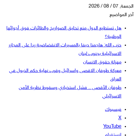
الجمعة, 07 / 08 / 2026
آخر المواضيع
هل تستطيع الدول منع تحليق الصواريخ والطائرات فوق أجوائها
الوطنية؟
حزب الله: هاجمنا حيفا بالمسيرات الانقضاضية ردا على المجازر
الاسرائيلية بجنوب لبنان
مهزلة حقوق الانسان
معركة طوفان الاقصى واسرائيل وقرب نهاية حكم الذيول في
العراق
طوفان الأقصى .. فشل استخباري وسقوط نظرية الأمن
الاسرائيلي
فيسبوك
‫X
‫YouTube
انستقرام