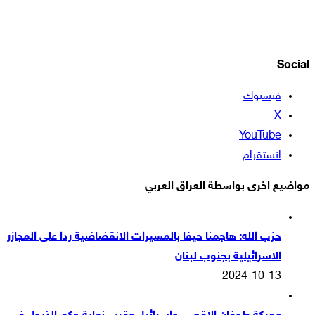
Social
فيسبوك
‫X
‫YouTube
انستقرام
مواضيع اخرى بواسطة العراق العربي
حزب الله: هاجمنا حيفا بالمسيرات الانقضاضية ردا على المجازر
الاسرائيلية بجنوب لبنان
2024-10-13