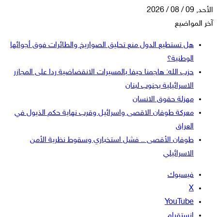
الأحد, 09 / 08 / 2026
آخر المواضيع
هل تستطيع الدول منع تحليق الصواريخ والطائرات فوق أجوائها
الوطنية؟
حزب الله: هاجمنا حيفا بالمسيرات الانقضاضية ردا على المجازر
الاسرائيلية بجنوب لبنان
مهزلة حقوق الانسان
معركة طوفان الاقصى واسرائيل وقرب نهاية حكم الذيول في
العراق
طوفان الأقصى .. فشل استخباري وسقوط نظرية الأمن
الاسرائيلي
فيسبوك
‫X
‫YouTube
انستقرام