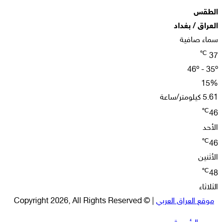
الطقس
العراق / بغداد
سماء صافية
℃
37
46º - 35º
15%
5.61 كيلومتر/ساعة
℃
46
الأحد
℃
46
الأثنين
℃
48
الثلاثاء
موقع العراق العربي
| © Copyright 2026, All Rights Reserved