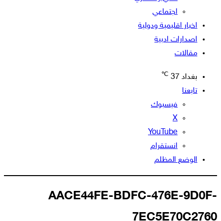
اجتماعي
اخبار اقليمية ودولية
اصدارات ادبية
مقالات
℃
بغداد
37
تابعنا
فيسبوك
‫X
‫YouTube
انستقرام
الوضع المظلم
AACE44FE-BDFC-476E-9D0F-
7EC5E70C2760