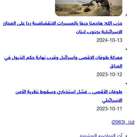
حزب الله: هاجمنا حيفا بالمسيرات الانقضاضية ردا على المجازر
الاسرائيلية بجنوب لبنان
2024-10-13
معركة طوفان الاقصى واسرائيل وقرب نهاية حكم الذيول في
العراق
2023-10-12
طوفان الأقصى .. فشل استخباري وسقوط نظرية الأمن
الاسرائيلي
2023-10-11
الكل (2063)
آخر المواضيع المنشورة