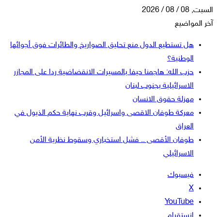
السبت, 08 / 08 / 2026
آخر المواضيع
هل تستطيع الدول منع تحليق الصواريخ والطائرات فوق أجوائها
الوطنية؟
حزب الله: هاجمنا حيفا بالمسيرات الانقضاضية ردا على المجازر
الاسرائيلية بجنوب لبنان
مهزلة حقوق الانسان
معركة طوفان الاقصى واسرائيل وقرب نهاية حكم الذيول في
العراق
طوفان الأقصى .. فشل استخباري وسقوط نظرية الأمن
الاسرائيلي
فيسبوك
‫X
‫YouTube
انستقرام