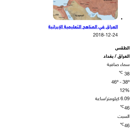
العراق في المناهج التعليمية الإيرانية
2018-12-24
الطقس
العراق / بغداد
سماء صافية
℃
38
46º - 38º
12%
6.09 كيلومتر/ساعة
℃
46
السبت
℃
46