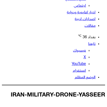
اجتماعي
اخبار اقليمية ودولية
اصدارات ادبية
مقالات
℃
بغداد
36
تابعنا
فيسبوك
‫X
‫YouTube
انستقرام
الوضع المظلم
IRAN-MILITARY-DRONE-YASSEER