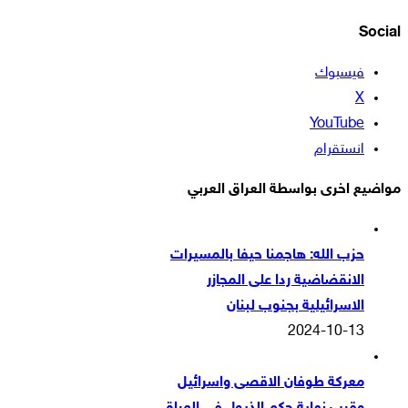
Social
فيسبوك
‫X
‫YouTube
انستقرام
مواضيع اخرى بواسطة العراق العربي
حزب الله: هاجمنا حيفا بالمسيرات
الانقضاضية ردا على المجازر
الاسرائيلية بجنوب لبنان
2024-10-13
معركة طوفان الاقصى واسرائيل