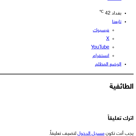
℃
بغداد
42
تابعنا
فيسبوك
‫X
‫YouTube
انستقرام
الوضع المظلم
الطائفية
اترك تعليقاً
يجب أنت تكون
مسجل الدخول
لتضيف تعليقاً.