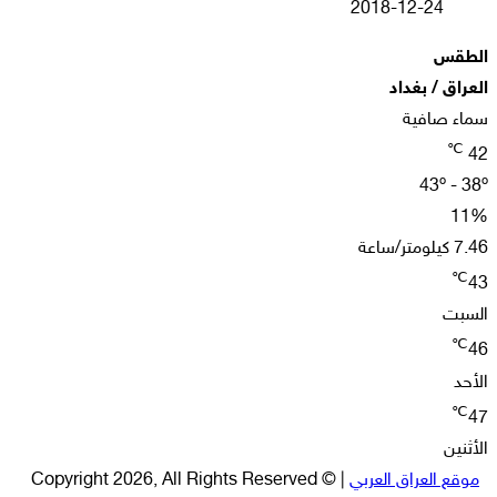
2018-12-24
الطقس
العراق / بغداد
سماء صافية
℃
42
43º - 38º
11%
7.46 كيلومتر/ساعة
℃
43
السبت
℃
46
الأحد
℃
47
الأثنين
موقع العراق العربي
| © Copyright 2026, All Rights Reserved