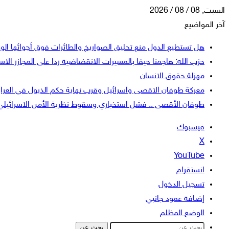
السبت, 08 / 08 / 2026
آخر المواضيع
هل تستطيع الدول منع تحليق الصواريخ والطائرات فوق أجوائها الو
حزب الله: هاجمنا حيفا بالمسيرات الانقضاضية ردا على المجازر الاسر
مهزلة حقوق الانسان
معركة طوفان الاقصى واسرائيل وقرب نهاية حكم الذيول في العرا
طوفان الأقصى .. فشل استخباري وسقوط نظرية الأمن الاسرائيلي
فيسبوك
‫X
‫YouTube
انستقرام
تسجيل الدخول
إضافة عمود جانبي
الوضع المظلم
بحث عن