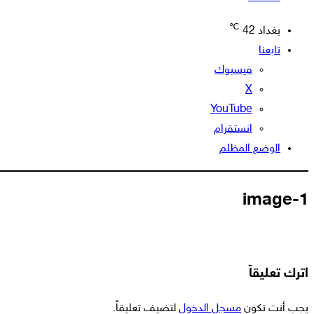
℃
بغداد
42
تابعنا
فيسبوك
‫X
‫YouTube
انستقرام
الوضع المظلم
image-1
اترك تعليقاً
يجب أنت تكون
مسجل الدخول
لتضيف تعليقاً.