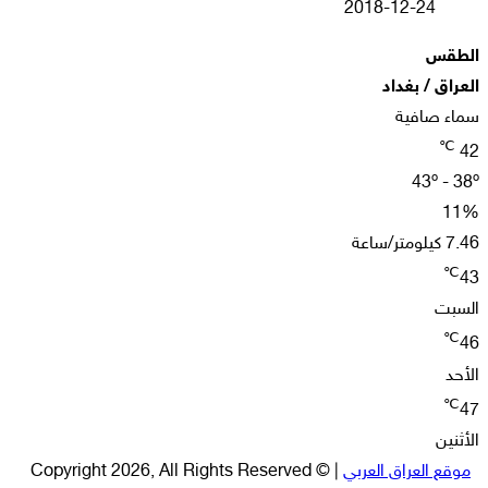
2018-12-24
الطقس
العراق / بغداد
سماء صافية
℃
42
43º - 38º
11%
7.46 كيلومتر/ساعة
℃
43
السبت
℃
46
الأحد
℃
47
الأثنين
موقع العراق العربي
| © Copyright 2026, All Rights Reserved