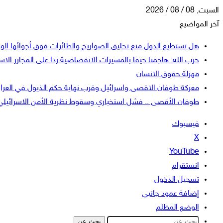
السبت, 08 / 08 / 2026
آخر المواضيع
هل تستطيع الدول منع تحليق الصواريخ والطائرات فوق أجوائها الو
حزب الله: هاجمنا حيفا بالمسيرات الانقضاضية ردا على المجازر الاسر
مهزلة حقوق الانسان
معركة طوفان الاقصى واسرائيل وقرب نهاية حكم الذيول في العرا
طوفان الأقصى .. فشل استخباري وسقوط نظرية الأمن الاسرائيلي
فيسبوك
‫X
‫YouTube
انستقرام
تسجيل الدخول
إضافة عمود جانبي
الوضع المظلم
بحث عن