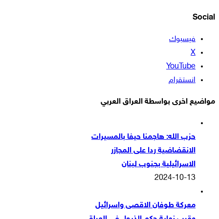
Social
فيسبوك
‫X
‫YouTube
انستقرام
مواضيع اخرى بواسطة العراق العربي
حزب الله: هاجمنا حيفا بالمسيرات
الانقضاضية ردا على المجازر
الاسرائيلية بجنوب لبنان
2024-10-13
معركة طوفان الاقصى واسرائيل