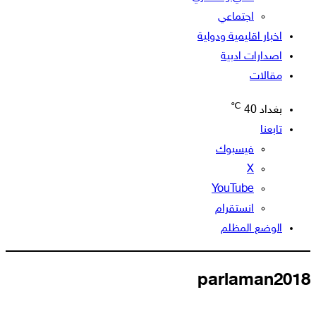
اجتماعي
اخبار اقليمية ودولية
اصدارات ادبية
مقالات
℃
بغداد
40
تابعنا
فيسبوك
‫X
‫YouTube
انستقرام
الوضع المظلم
parlaman2018