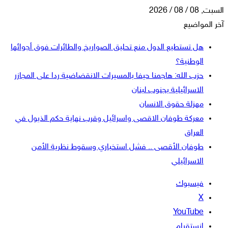
السبت, 08 / 08 / 2026
آخر المواضيع
هل تستطيع الدول منع تحليق الصواريخ والطائرات فوق أجوائها
الوطنية؟
حزب الله: هاجمنا حيفا بالمسيرات الانقضاضية ردا على المجازر
الاسرائيلية بجنوب لبنان
مهزلة حقوق الانسان
معركة طوفان الاقصى واسرائيل وقرب نهاية حكم الذيول في
العراق
طوفان الأقصى .. فشل استخباري وسقوط نظرية الأمن
الاسرائيلي
فيسبوك
‫X
‫YouTube
انستقرام