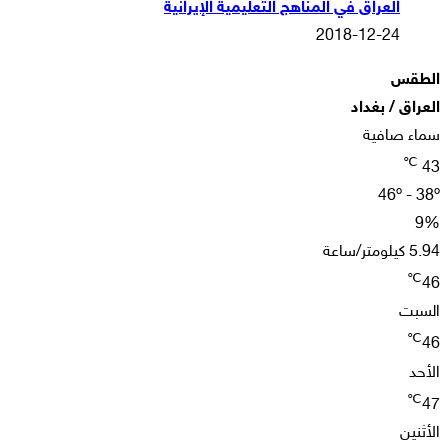
العراق في المناهج التعليمية الإيرانية
2018-12-24
الطقس
العراق / بغداد
سماء صافية
℃
43
46º - 38º
9%
5.94 كيلومتر/ساعة
℃
46
السبت
℃
46
الأحد
℃
47
الأثنين