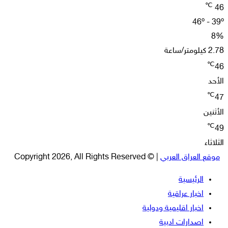
℃
46
46º - 39º
8%
2.78 كيلومتر/ساعة
℃
46
الأحد
℃
47
الأثنين
℃
49
الثلاثاء
موقع العراق العربي
| © Copyright 2026, All Rights Reserved
الرئيسية
اخبار عراقية
اخبار اقليمية ودولية
اصدارات ادبية