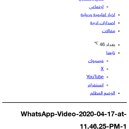
اجتماعي
اخبار اقليمية ودولية
اصدارات ادبية
مقالات
℃
بغداد
46
تابعنا
فيسبوك
‫X
‫YouTube
انستقرام
الوضع المظلم
WhatsApp-Video-2020-04-17-at-
11.46.25-PM-1