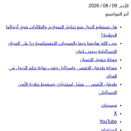
الأحد, 09 / 08 / 2026
آخر المواضيع
هل تستطيع الدول منع تحليق الصواريخ والطائرات فوق أجوائها
الوطنية؟
حزب الله: هاجمنا حيفا بالمسيرات الانقضاضية ردا على المجازر
الاسرائيلية بجنوب لبنان
مهزلة حقوق الانسان
معركة طوفان الاقصى واسرائيل وقرب نهاية حكم الذيول في
العراق
طوفان الأقصى .. فشل استخباري وسقوط نظرية الأمن
الاسرائيلي
فيسبوك
‫X
‫YouTube
انستقرام