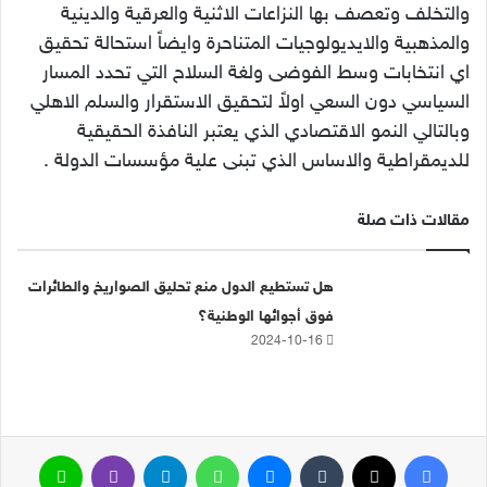
والتخلف وتعصف بها النزاعات الاثنية والعرقية والدينية
والمذهبية والايديولوجيات المتناحرة وايضاً استحالة تحقيق
اي انتخابات وسط الفوضى ولغة السلاح التي تحدد المسار
السياسي دون السعي اولاً لتحقيق الاستقرار والسلم الاهلي
وبالتالي النمو الاقتصادي الذي يعتبر النافذة الحقيقية
للديمقراطية والاساس الذي تبنى علية مؤسسات الدولة .
مقالات ذات صلة
هل تستطيع الدول منع تحليق الصواريخ والطائرات
فوق أجوائها الوطنية؟
2024-10-16
فيسبوك
‫X
ماسنجر
واتساب
تيلقرام
ڤايبر
لاين