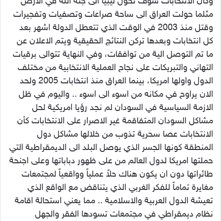
وكأن الانتخابات سوف تحول ليبيا الى جنة الله في الارض
مثلما حولت العراق الى ساحة صراعات وتصفيات وتفجيرات
وقتل منذ 2003 في الوقت الذي تتعطل الدولة اشهر بعد
كل انتخابات وبعدها تركن النتائج الحقيقية ويتم الاعلان عن
ما تم التوصل الية من توافقات، وفي النهاية تتوالى برقيات
التهاني والتبريكات على نجاح العملية الانتخابية من مختلف
الدول واولها امريكا، بينما العراق منذ انتخابات 2005 ولحد
الان يراوح في مكانه من اسوء الى اسوء .. واليوم في ظل
الازمة السياسية في السودان لم نجد رؤيا امريكية لحل
مشاكل السودان المتفاقمة غير الاصرار على الانتخابات كأن
الانتخابات عصا سحرية تذوب من خلالها مشاكل دول
المنطقة كونها الجسر الذي يوصل البلد الى الديمقراطية التي
حملتها امريكا لدول العالم من على ظهور دباباتها وعلى اجنحة
طائراتها دون ان يكون هناك حلاً عملياً وواقعياً لمجتمعات
مغايرة تماماً للفكر الغربي الذي يتناقض مع الواقع الذي
تعيشة الدول العربية والاسلامية .. مما يعني استحالة اقامة
نظام ديمقراطي في مجتمعات تسودها الفقر والجهل