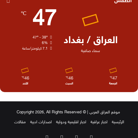
الطقس
47
℃
العراق / بغداد
47º - 38º
6%
7.1 كيلومتر/ساعة
سماء صافية
46
46
47
℃
℃
℃
الجمعة
السبت
الأحد
موقع العراق العربي
| © Copyright 2026, All Rights Reserved
الرئيسية
اخبار عراقية
اخبار اقليمية ودولية
اصدارات ادبية
مقالات
‫X
فيسبوك
‫YouTube
انستقرام