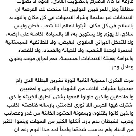
فارغة اذا كان الاقتراع بالتصويت العادي. المهم لا تصوت
مطلقاً وقل للمراقبين الدوليين اذا سنحت لك الفرصة ان
الانتخابات غير سليمة وشراء الاصوات في كل مكان والتهديد
بالسلاح في كل مكان. اثبتوا للعالم اننا شعب فطن وليس
ساذج، لا يهزم ولا يستهين به، الا بالسيادة الكاملة على ارضه،
ولا للتدخل الايراني الملاوي البغيض، ولا للطائفية السيستانية
المدمرة لوحدة الشعب، ولا للخيانة والفساد، ولا للقضاء
والنزاهة وهيئة الانتخابات المسيسة. نعم لعراق موحد وقوي
وعادل وحر.
مرت الذكرى السنوية الثانية لثورة تشرين البطلة الذي راح
ضحيتها عشرات الالاف من الشهداء والجرحى والمغيبين
والملاحقين والذين حاولوا قمعها بشتى الطرق الخبيثة والذي
اشترك فيها الحرس اللا ثوري لخامنئي بارساله قناصته الكلاب
والذين كانوا يقتلون وبمعونة الحشود الخائنة من غدر وعصائب
وحزب الشيطان بدم بارد. أثكلوا الكثير من الامهات ويتموا الكثير
من الابناء ولم يحاسب شخصًا واحداً لحد هذا اليوم رغم ان