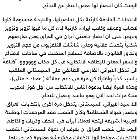
الوقت كان انتصار لها بغض النظر عن النتائج.
الانتخابات القادمة كارثية بكل تفاصيلها، والنتيجة محسومة كلها
لاحباب وعملاء وكلاب ايران، كارثية لان كل ما فيها تزوير وتزوير
وتزوير، حتى ان انصار خامنئي ايران في العراق ومن يعارضهم
شكلياً يتحدث علانية وعلى شاشات التلفزيون عن حجم التزوير
وتجاوز القانون، بالاضافة للسلاح المنفلت في ساحات الاقتراع
والسعر المعلن للبطاقة الانتخابية في كل مكان وووووو. أضافةً
الى تدخل الايراني الفارسي الطائفي علي السيستاني الملقب
بالسيد كذباً وافتراءً كل مرة في دعم عملائه ( عملاء خامنئي)،
وهذه المرة ايضا بدعوة الناس للانتخاب من اجل فوز المجرب
ستة مرات لحد الان وهو فاسد وعميل للنخاع.
اللا سيد الايراني السيستاني يتدخل مرة اخرى بانتخابات العراق
ويصدر فتواه الشيطانية وكأن الشعب فقد المرجعيات الوطنية
العربية الشريفة ليتجه لعملاء ايران في النجف وكربلاء والكاظم.
اليوم على شعب العراق ان يعرف ان دعوة السيستاني الشعب
للانتخابات معناها انها انتخابات مخشوشه ومزورة كما جربناها