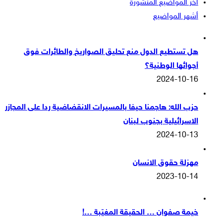
آخر المواضيع المنشورة
أشهر المواضيع
هل تستطيع الدول منع تحليق الصواريخ والطائرات فوق
أجوائها الوطنية؟
2024-10-16
حزب الله: هاجمنا حيفا بالمسيرات الانقضاضية ردا على المجازر
الاسرائيلية بجنوب لبنان
2024-10-13
مهزلة حقوق الانسان
2023-10-14
خيمة صفوان … الحقيقة المغيّبة …!