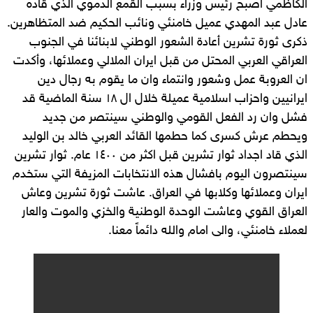
الكاظمي اصبح رئيس وزراء بسبب القمع الدموي الذي قاده
عادل عبد المهدي عميل خامنئي ونائب الحكيم ضد المتظاهرين.
ذكرى ثورة تشرين أعادة الشعور الوطني لابنائنا في الجنوب
العراقي العربي المحتل من قبل ايران الملالي وعملائها، وأكدت
ان العروبة عمل وشعور وانتماء وان ما يقوم به رجال دين
ايرانيين واحزاب اسلامية عميلة خلال ال ١٨ سنة الماضية قد
فشل وان رد الفعل القومي والوطني سينتصر من جديد
ويحطم عرش كسرى كما حطمها القائد العربي خالد بن الوليد
الذي قاد اجداد ثوار تشرين قبل اكثر من ١٤٠٠ عام. ثوار تشرين
سينتصرون اليوم بافشال هذه الانتخابات المزيفة التي ستخدم
ايران وعملائها وكلابها في العراق. عاشت ثورة تشرين وعاش
العراق القوي وعاشت الوحدة الوطنية والخزي والموت والعار
لعملاء خامنئي، والى امام والله دائماً معنا.