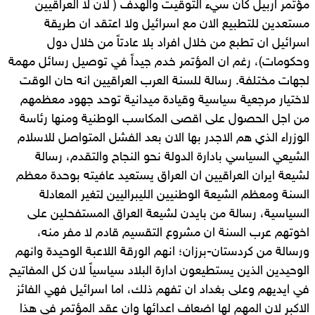
مؤتمر اربيل كان سيء التوقيت والهدف ( لان لا العراقيين
مستعدين للتطبيع الان مع اسرائيل ولا اعتقد ان طريقة
اسرائيل ان تطبع من خلال افراد بلا عادتاً من خلال دول
وحكومات)، رغم ان المؤتمر خدم جيداً في توصيل رسائل مهمة
لجهات مختلفة. رسالة للسنة العرب العراقيين انه حان الوقت
لاختيار مرجعية سياسية وقيادة ميدانية توحد جهود معظمهم
من اجل الحصول على اقصى المكاسب الوطنية ومنها رئاسة
الوزراء الذي هم الاجدر بها الان بعد الفشل المتواصل للاسلام
الشيعي السياسي بادارة الدولة نحو النجاح والتقدم، رسالة
لشيعة ايران العراقيين ان العراق يستعيد عافيته بوحدة معظم
السنة ومعظم الشيعة الوطنيين الليبراليين لتغير المعادلة
السياسية، رسالة من بايدن لشيعة العراق المستفحلين على
اخوتهم عرب السنة ان مشروع التقسيم قادم لا مفر منه،
ورسالة من كردستان-برزان؛ انهم الورقة اللاعبة الوحيدة وانهم
الوحيدين الذين يستطيعون ادارة البلاد سياسياً لان كل المفاتيح
في ايديهم وعلى بغداد ان تفهم ذلك، اما اسرائيل فهي الفائز
الاكبر لان المهم لها اضعاف اعدائها وان عقد المؤتمر في هذا