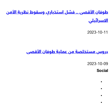
طوفان الأقصى .. فشل استخباري وسقوط نظرية الأمن
الاسرائيلي
2023-10-11
دروس مستخلصة من عملية طوفان الأقصى
2023-10-09
Social
فيسبوك
‫X
‫YouTube
انستقرام