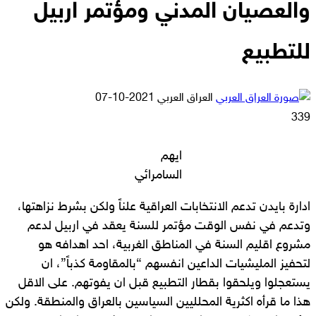
والعصيان المدني ومؤتمر اربيل
للتطبيع
أرسل
العراق العربي
2021-10-07
بريدا
339
إلكترونيا
ايهم
السامرائي
ادارة بايدن تدعم الانتخابات العراقية علناً ولكن بشرط نزاهتها،
وتدعم في نفس الوقت مؤتمر للسنة يعقد في اربيل لدعم
مشروع اقليم السنة في المناطق الغربية، احد اهدافه هو
لتحفيز المليشيات الداعين انفسهم “بالمقاومة كذباً”، ان
يستعجلوا ويلحقوا بقطار التطبيع قبل ان يفوتهم. على الاقل
هذا ما قرأه اكثرية المحلليين السياسين بالعراق والمنطقة. ولكن