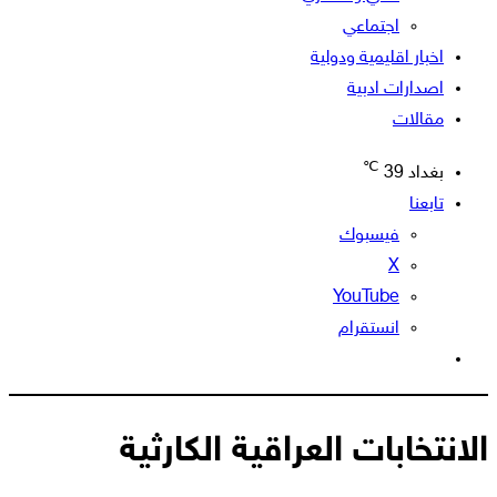
اجتماعي
اخبار اقليمية ودولية
اصدارات ادبية
مقالات
℃
بغداد
39
تابعنا
فيسبوك
‫X
‫YouTube
انستقرام
الوضع
المظلم
الانتخابات العراقية الكارثية