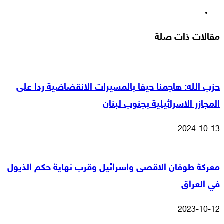
انستقرام
مقالات ذات صلة
حزب الله: هاجمنا حيفا بالمسيرات الانقضاضية ردا على
المجازر الاسرائيلية بجنوب لبنان
2024-10-13
معركة طوفان الاقصى واسرائيل وقرب نهاية حكم الذيول
في العراق
2023-10-12