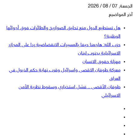
الجمعة, 07 / 08 / 2026
آخر المواضيع
هل تستطيع الدول منع تحليق الصواريخ والطائرات فوق أجوائها
الوطنية؟
حزب الله: هاجمنا حيفا بالمسيرات الانقضاضية ردا على المجازر
الاسرائيلية بجنوب لبنان
مهزلة حقوق الانسان
معركة طوفان الاقصى واسرائيل وقرب نهاية حكم الذيول في
العراق
طوفان الأقصى .. فشل استخباري وسقوط نظرية الأمن
الاسرائيلي
فيسبوك
‫X
‫YouTube
انستقرام