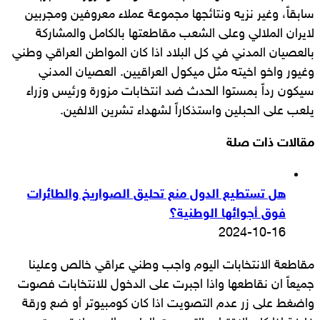
سابقاً، وغير نزيه ونتائجها مجموعة عملاء معروفين ومجربين
لايران الملالي وعلى الشعب مقاطعتها بالكامل والمشاركة
بالعصيان المدني في كل البلاد اذا كان المواطن العراقي وطني
وغيور واخو اخيته مثل ميكول العراقيين. العصيان المدني
سيكون رداً بمستوا الحدث ضد انتخابات مزورة ورئيس وزراء
يلعب على الحبلين واستذكاراً لشهداء تشرين الالفين.
مقالات ذات صلة
هل تستطيع الدول منع تحليق الصواريخ والطائرات
فوق أجوائها الوطنية؟
2024-10-16
مقاطعة الانتخابات اليوم واجب وطني عراقي خالص وعلينا
جميعاً ان نقاطعها واذا اجبرت على الدخول للانتخابات فصوت
واضغط على زر عدم التصويت اذا كان كومبيوتر أو ضع ورقة