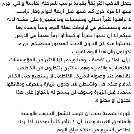
يجعل الناخب اكثر ثقةً بقيادة ترامب للمرحلة القادمة والتي اجزم
عليها انا مرة اخرى كما قلتها قبل اربعة اعوام وفاز ترامب.
لا تراهنوا كثيراً (ملالي ومليشيات وماعشيون) على فشله لانه
قادم وتصفيتكم في اولويات عمله اليوم وغداً وبعده وما
عليكم الا ان تجدوا حفرتاً او كهفاً او زرفاً عميقاً في الارض
لتختبئوا فيه لان الدرون الجديد المتطور سيصلكم اين ما
تكونون وان هذا اليوم لقريب.
ايران الملالي تقصف يومياً ويدمر لها الكثير من المؤوسسات
الاقتصادية والامنية وهم ساكتين ينتظرون من الكاظمي
انقاذهم عند وصوله لامريكا. الكاظمي لا يستطيع حتى الكلام
للدفاع عنكم في واشنطن لان جدول الزيارة بالاحرف ودقائقها
ستحدد قبل الزيارة وسوف لن يسمح له بالتجاوز على هذا
الجدول او محتواه.
الثورة الشعبية يجب ان تتوحد لتشمل الجنوب والوسط
والمناطق الغربية وعلينا ان لا نتأخر كثيراً بوحدتنا اذا اردنا
الخلاص السريع من عتاكة عراق اليوم.