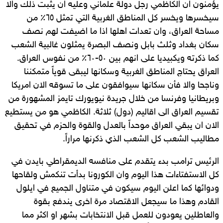
يؤمنون ان الكاظمي رجل دولة علماني وعليه ان يثبت ذلك والا
سيخسرها ويخسر كل المناطق الغربية التي تمثل ٦٥٪؜ من
مساحة العراق، وان تعدات اهلها اذا ما اضيفت لهم نصف
سكان بغداد وثلث بابل ونصف البصرة يمثلون غالبية الشعب
كما ذكرته ويكبيديا على انهم بين ٥٠-٦٠٪؜ من نفوس العراق.
العراق يحتاج المناطق الغربية وسكانها ليبقى قوياً متمكننا
وناجحا والا فأن سكانها سيوافقون على ما تسوقه الان امريكا
وبريطانيا وفرنسا من خلال جريدة نيويورك تايمز المشهورة من
تقسيم العراق الى اقاليم (دول) ثلاثة. الكاظمي هو من يستطيع
الان ان يبقي العراق موحداً بالعدل والقوة والحزم في تحقيق
مطاليب الشعب كل الشعب الذي ذكرنها مراراً.
الرئيس ترامب بدء يتقدم على منافسه الديمقراطي بايدن في
كل الاستفتاءات هذا اليوم وان الكورونا بدأت تنكمش ولقاحها
ودوائها كما اعلن اليوم سيكون في متناول الجميع في ايلول
القادم وهذا ما سيجعل الاقتصاد مرة اخرى يندفع بقوة
والعاطلين يعودون للعمل قبل الانتخابات بشهر او اكثر مما