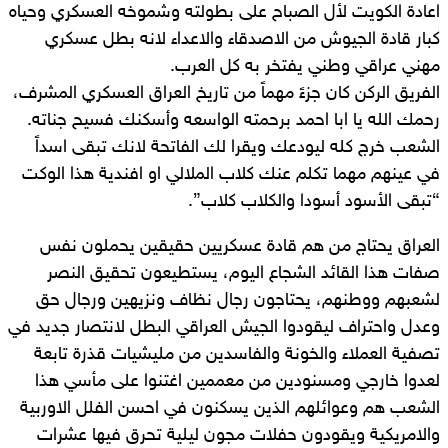
اعادة الكويت لأل الصباح على بطولته وشموخه العسكري وحياه
كبار قادة الجيوش من الاصدقاء والاعداء لانه بطل عسكري
مهني عراقي وطني يفتخر به كل العرب.
الفريق الركن كان جزءً مهماً من تاريخ العراق العسكري المشرف،
رحمك الله يا ابا احمد برحمته الواسعه وأسكنك فسيح جناته.
الشعب خرج كله ليودعك ويقرا لك الفاتحة لانك تبقى اسداً
في عينهم مهما تكلم عنك كلاب الملالي او افندية هذا الوكت
“تبقى الأسود أسودا والكلاب كلاب”.
العراق يحتاج من هم قادة عسكريين حقيقين يحملون نفس
صفات هذا القائد الشجاع اليوم، يستطيعون تحقيق النصر
لشعبهم ووطنهم، يحتاجون رجال نظاف ونزيهين ورجال حق
وعدل واحتراف ليقودوا الجيش العراقي البطل لانتصار جديد في
تصفية العملاء والخونة والفاسدين من مليشيات قذرة تابعة
لعدوا خارجي ومسنودين من معممين اغتنوا على مأسي هذا
الشعب هم وعوائلهم الذين يسكنون في احسن الفلل الاوربية
والامريكية ويقودون حفلات مجون ليلية تحرق فيها عشرات