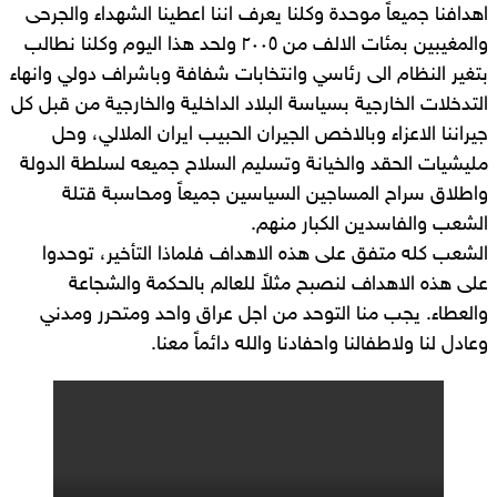
اهدافنا جميعاً موحدة وكلنا يعرف اننا اعطينا الشهداء والجرحى
والمغيبين بمئات الالف من ٢٠٠٥ ولحد هذا اليوم وكلنا نطالب
بتغير النظام الى رئاسي وانتخابات شفافة وباشراف دولي وانهاء
التدخلات الخارجية بسياسة البلاد الداخلية والخارجية من قبل كل
جيراننا الاعزاء وبالاخص الجيران الحبيب ايران الملالي، وحل
مليشيات الحقد والخيانة وتسليم السلاح جميعه لسلطة الدولة
واطلاق سراح المساجين السياسين جميعاً ومحاسبة قتلة
الشعب والفاسدين الكبار منهم.
الشعب كله متفق على هذه الاهداف فلماذا التأخير، توحدوا
على هذه الاهداف لنصبح مثلاً للعالم بالحكمة والشجاعة
والعطاء. يجب منا التوحد من اجل عراق واحد ومتحرر ومدني
وعادل لنا ولاطفالنا واحفادنا والله دائماً معنا.