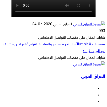
أرسل
العراق العربي
2020-07-24
بريدا
993
إلكترونيا
شارك المقال على منصات التواصل الاجتماعي
فيسبوك
‫X
ماسنجر
ماسنجر
واتساب
تيلقرام
ڤايبر
لاين
مشاركة
عبر البريد
طباعة
شارك المقال على منصات التواصل الاجتماعي
‫X
لاين
ڤايبر
طباعة
تيلقرام
ماسنجر
ماسنجر
مشاركة
واتساب
فيسبوك
عبر
العراق العربي
البريد
فيسبوك
‫X
‫YouTube