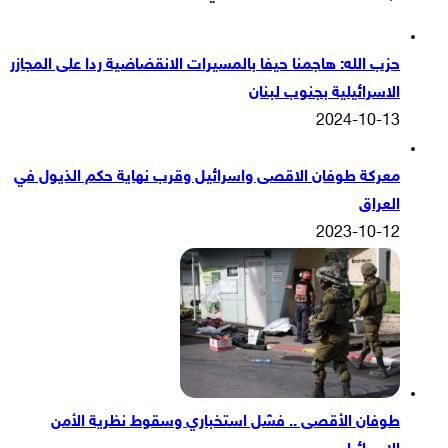
حزب الله: هاجمنا حيفا بالمسيرات الانقضاضية ردا على المجازر
الاسرائيلية بجنوب لبنان
2024-10-13
معركة طوفان الاقصى واسرائيل وقرب نهاية حكم الذيول في
العراق
2023-10-12
طوفان الأقصى .. فشل استخباري وسقوط نظرية الأمن