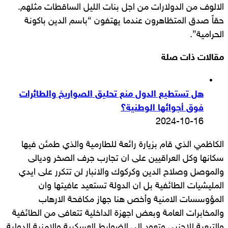
الالوف من الدولارات من اجل بنات الليل الساقطات مثلهم.
حقاً صدق المتظاهرون عندما يهتفون “باسم الدين باكونة
الحرامية”.
مقالات ذات صلة
هل تستطيع الدول منع تحليق الصواريخ والطائرات
فوق أجوائها الوطنية؟
2024-10-16
الكاظمي الذي قام بزيارة رائعة للطارمية والذي طمئن فيها
سكانها وكل العراقيين على ان تجارب جرف الصخر وديالى
والموصل وصلاح الدين وكركوك والانبار لن تتكرر على ايدي
المليشيات الطائفية بل ان الدولة تستعيد عافيتها وان
المؤوسسات الامنية وأخص هنا جهاز مكافحة الارهاب
والمخابرات العامة وبعض اجهزة الداخلية تتعافى من الطائفية
والتبعية للاجنبي وتعود الى الضوابط العسكرية والامنية الدولية