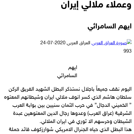
وعملاء ملالي إيران
ايهم السامرائي
أرسل
العراق العربي
2020-07-24
بريدا
993
إلكترونيا
ايهم
السامرائي
اليوم نقف جميعاً باجلال نستذكر البطل الشهيد الفريق الركن
سلطان هاشم الذي كسر انوف ملالي ايران وشيطانهم المعتوه
” الخميني الدجال” في حرب الثمان سنيين بين بوابة العرب
الشرقية (عراق العرب) وعدوها رجال الدين المعتوهين عبدة
الشيطان وحرسهم الا ثوري في ايران الملالي.
هذا البطل الذي حياه الجنرال الامريكي شوارزكوف قائد حملة