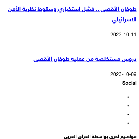
طوفان الأقصى .. فشل استخباري وسقوط نظرية الأمن
الاسرائيلي
2023-10-11
دروس مستخلصة من عملية طوفان الأقصى
2023-10-09
Social
فيسبوك
‫X
‫YouTube
انستقرام
مواضيع اخرى بواسطة العراق العربي