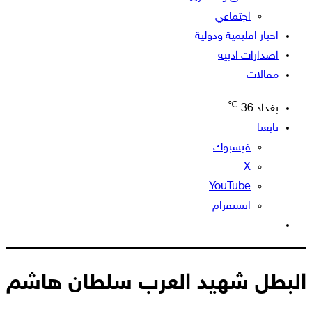
اجتماعي
اخبار اقليمية ودولية
اصدارات ادبية
مقالات
℃
بغداد
36
تابعنا
فيسبوك
‫X
‫YouTube
انستقرام
الوضع
المظلم
البطل شهيد العرب سلطان هاشم