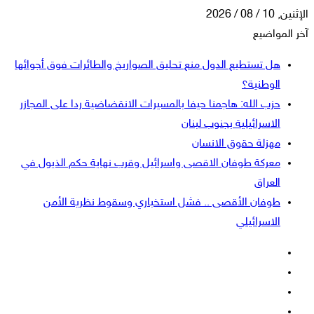
الإثنين, 10 / 08 / 2026
آخر المواضيع
هل تستطيع الدول منع تحليق الصواريخ والطائرات فوق أجوائها
الوطنية؟
حزب الله: هاجمنا حيفا بالمسيرات الانقضاضية ردا على المجازر
الاسرائيلية بجنوب لبنان
مهزلة حقوق الانسان
معركة طوفان الاقصى واسرائيل وقرب نهاية حكم الذيول في
العراق
طوفان الأقصى .. فشل استخباري وسقوط نظرية الأمن
الاسرائيلي
فيسبوك
‫X
‫YouTube
انستقرام