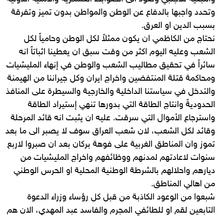
وتحدد واجبها بالدفاع عن الوطن والمواطن بدون تميز وتفرقة
بسبب الدين او العرق.
نحتاج من الكاظمي ان يكون ممثلاً لكل الوطن وحامياً لكل
الشعب وعليه اليوم اكثر من وقت سبق ان يعطينا اثباتاً انه
سائراً في تحقيق مطاليب الشعب والوطن في إنهاء المليشيات
ومحاكمة قتلة المنتفضين واخراج ايران وكل جيراننا من الهيمنة
والتدخل في سياستنا الداخلية والخارجية والسيطرة على المنافذ
الحدوديةً وانتاج الطاقة التي بدورها تنهي إستيراد الطاقة
واسترجاع الأموال التي سرقت. عليه ان يثبت انه قائد المرحلة
وقائد لكل الشعب، لان شعب العراق سوف لا يصبر الى ما بعد
تموز وان المناطق الغربية على فوهة بركان بعد ان صبروا لاربع
سنوات لاعادتهم لمدنهم ووظائفهم واخراج المليشيات من
ديارهم واحلالهم بالشرطة الوطنية المحلية او الحرس الوطني
من اهالي المناطق.
شبعوا من الوعود الكاذبة من قبل كل رؤساء وزراء الدعوة
التابعين لقم او للطائفي المجرم والفاسد عبد المهدي، الان هم