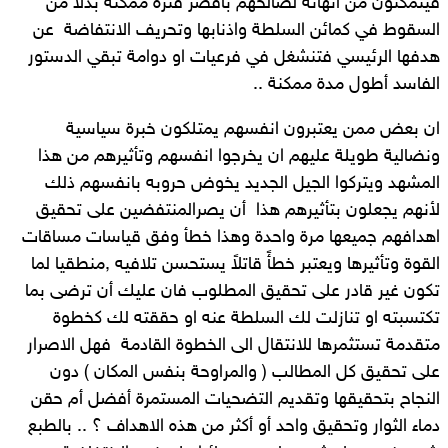
فيتمكنون من انهائه لصالحهم باقصر فترة ممكنة بدلا من
السقوط في كمائن السلطة واذنابها وتحريف الانتفاضة عن
هدفها الرئيسي فتنشغل في فرعيات او دوامة تبقي الدستور
الفاسد أطول مدة ممكنة ..
ان بعض ممن يعتبرون انفسهم يمتلكون خبرة سياسية
ونضالية طويلة عليهم ان يخرجوا انفسهم وتأثيرهم من هذا
المشهد ويتركوا الجيل الجديد يخوض حروبه بانفسهم ذلك
لأنهم يجعلون بتأثيرهم هذا أن يصرالمنتفضين على تحقيق
اهدافهم جميعها مرة واحدة وهذا خطأ وفق قياسات مساقات
القوة وتأثيرها ويعتبر خطأً قاتلاً يستحسن تلافيه ,منطقيا لما
تكون غير قادر على تحقيق المطلوب فان عليك أن ترضى بما
تكتسبته او تنازلت لك السلطة عنه او حققته لك كخطوة
متقدمة تستثمرها للانتقال الى الخطوة القادمة فهل الاصرار
على تحقيق كل المطالب ( والمراوحة بنفس المكان ) دون
النجاح بتحقيقها وتقديم التضحيات المستمرة أفضل أم حقن
دماء الثوار وتحقيق واحد أو أكثر من هذه الاهداف ؟ .. بالطبع