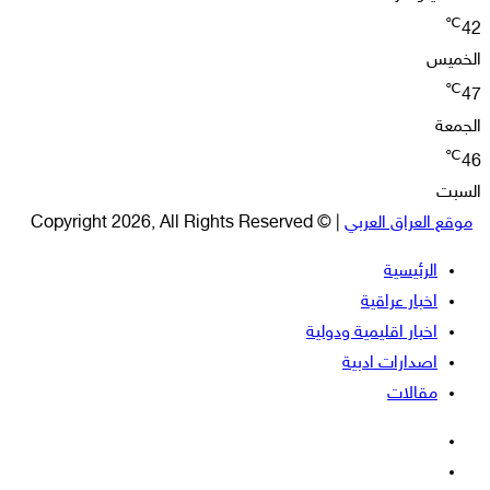
℃
42
الخميس
℃
47
الجمعة
℃
46
السبت
موقع العراق العربي
| © Copyright 2026, All Rights Reserved
الرئيسية
اخبار عراقية
اخبار اقليمية ودولية
اصدارات ادبية
مقالات
فيسبوك
‫X