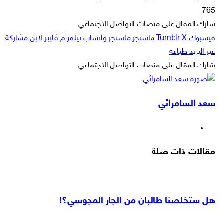
بريدا
765
إلكترونيا
شارك المقال على منصات التواصل الاجتماعي
فيسبوك
‫X
ماسنجر
ماسنجر
واتساب
تيلقرام
ڤايبر
لاين
مشاركة
عبر البريد
طباعة
شارك المقال على منصات التواصل الاجتماعي
‫X
لاين
ڤايبر
طباعة
تيلقرام
ماسنجر
ماسنجر
مشاركة
واتساب
فيسبوك
عبر
سعد السامرائي
البريد
موقع
الويب
مقالات ذات صلة
هل ستخلصنا طالبان من الجار المجوسي؟!