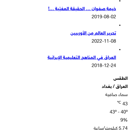
خيمة صفوان … الحقيقة المغيّبة …!
2019-08-02
تحرير العالم من الأوربيين
2022-11-08
العراق في المناهج التعليمية الإيرانية
2018-12-24
الطقس
العراق / بغداد
سماء صافية
℃
43
43º - 40º
9%
5.74 كيلومتر/ساعة