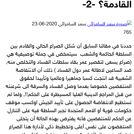
القادمة؟ -2-
أرسل
سعد السامرائي
2020-06-23
بريدا
765
إلكترونيا
حددنا في مقالنا السابق أن شكل الصراع الحالي والقادم بين
السلطة الحاكمة والشعب سيتمخض في جملة توصيفية هي
(صراع يسعى لتقصير عمر بقاء سلطات الفساد والتخلص منه,
ضد الساعين لاطالة عمر دول الفساد ) ذلك أن الانتفاضة
الشعبية قد انتجت كسبا جماهيرا وعالميا وتأييدا لحقوق
المنتفضين خصوصا بعدما وصل الفساد والسرقة الى شرعنته
من قبل المراجع الدينية العليا المسيطرة على الحكم!!, ولما لم
تستطيع الانتفاضة الحصول على تأييد الجيش اوكسب موقف
حكومات قوية أو الامم المتحدة تجبر السلطة فيه على التنازل
عن الحكم للمنتفضين فانه يفترض بهذه الحالة أن يتحلى
المنتفضون على نفس أعلى وتخطيط ذكي لأدارة هذا الصراع