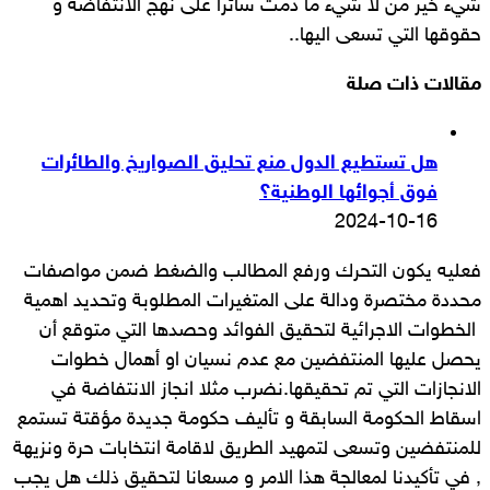
شيء خير من لا شيء ما دمت سائرا على نهج الانتفاضة و
حقوقها التي تسعى اليها..
مقالات ذات صلة
هل تستطيع الدول منع تحليق الصواريخ والطائرات
فوق أجوائها الوطنية؟
2024-10-16
فعليه يكون التحرك ورفع المطالب والضغط ضمن مواصفات
محددة مختصرة ودالة على المتغيرات المطلوبة وتحديد اهمية
الخطوات الاجرائية لتحقيق الفوائد وحصدها التي متوقع أن
يحصل عليها المنتفضين مع عدم نسيان او أهمال خطوات
الانجازات التي تم تحقيقها.نضرب مثلا انجاز الانتفاضة في
اسقاط الحكومة السابقة و تأليف حكومة جديدة مؤقتة تستمع
للمنتفضين وتسعى لتمهيد الطريق لاقامة انتخابات حرة ونزيهة
, في تأكيدنا لمعالجة هذا الامر و مسعانا لتحقيق ذلك هل يجب