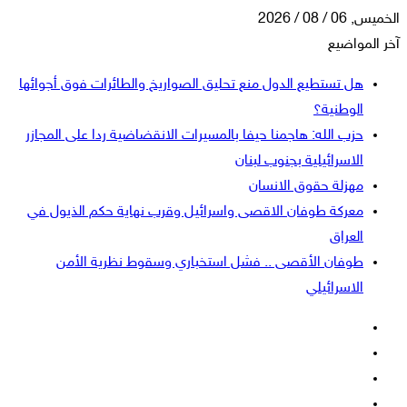
الخميس, 06 / 08 / 2026
آخر المواضيع
هل تستطيع الدول منع تحليق الصواريخ والطائرات فوق أجوائها
الوطنية؟
حزب الله: هاجمنا حيفا بالمسيرات الانقضاضية ردا على المجازر
الاسرائيلية بجنوب لبنان
مهزلة حقوق الانسان
معركة طوفان الاقصى واسرائيل وقرب نهاية حكم الذيول في
العراق
طوفان الأقصى .. فشل استخباري وسقوط نظرية الأمن
الاسرائيلي
فيسبوك
‫X
‫YouTube
انستقرام