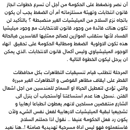
أن نصر ونضغط على الحكومة من أجل أن تسرع خطوات انجاز
قانون انتخابات وتهيئة مستلزماته أم أن الضغط يجب أن يكون
باتجاه نزع السلاح من الميليشيات الغير منضبطة ؟ بالتأكيد لن
تكون هناك فائدة من وجود قانون للانتخابات مع وجود ميليشيا
الفساد لأنها ستقلب الموازين لصالح ممثليها الفاسدين فبالحالة
هذه تكون الاولوية الضغط ومطالبة الحكومة على تحقيق انهاء
الوجود الميليشياوي وليس أكمال قانون الانتخابات .الذي يمكن
ان يرحل ليكون الخطوة التالية .
المرحلة تتطلب قيام تنسيقيات التظاهرات بكل محافظات
القطر على ايقاف مظاهر الفوضى و التظاهرات الغير مبررة
والتي تؤدي لتعطيل الحياة او السماح للمندسين من اجل اشعال
الفتن .نسجل هنا عدم استساغتنا أواستحباب أن ينزل الى
الشارع منتفضين مسلحين لانهم يعطون انطباعا ارهابيا و
تشجيعيا لبقية الميليشيات الارهابية لفعل نفس الشيء ولأن
يكون رد فعل الحكومة عنيفا .. نقول اذا حملتم السلاح
فاستعملوه فهو ليس اداة مسرحية تهديدية صامتة !..هنا نعيد