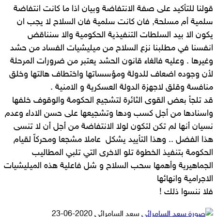
قولنا للتأكيد على صفة الانتفاضة وبيان اذا ما كانت انتفاضة
سلمية أم مسلحة, فان كانت سلمية فان السلاح لا يجب ان
يكون الا بيد السلطات التنفيذية الحكومية والا سنناقض
انفسنا في مطلبنا نزع السلاح من ميليشيات الفساد من حشد
وغيرها . وعليه فالغاء قانون الحشد يعتبر من ضرورات المرحلة
لأن وجوده اضعاف للدولة ومؤسساتها واختطاف هالتها وخلق
منافسة وقلق لاجهزة الدولة العسكرية و الامنية .
قد تلجأ بعض القوى الثائرة لتشجيع الحكومة والوقوف خلفها
واسنادها من أجل كسب ودها وتشجيعها على حسن الاداء وعدم
نسيان أنها لم تكن لتكون لولا الانتفاضة من أجل أن لا تنسى
هذا الفضل .. وهذا التأييد يشكل عاملا مشجعا ومحركاً لقيام
الحكومة بتنفيذ الخطوة تلو الاخرى التي تلبي المطاليب
الجماهيرية وأهمها سحب السلاح و شل فاعلية هذه الميليشيات
الاجرامية وانهائها
فلا ننسوا ذلك !
أرسل
سعد السامرائي
2020-06-23