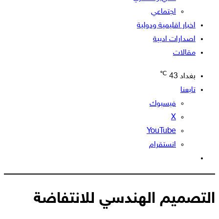
اجتماعي
اخبار اقليمية ودولية
اصدارات ادبية
مقالات
℃
بغداد
43
تابعنا
فيسبوك
‫X
‫YouTube
انستقرام
الوضع
المظلم
التصميم الهندسي للانتفاضة