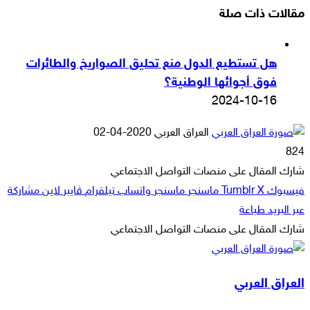
مقالات ذات صلة
هل تستطيع الدول منع تحليق الصواريخ والطائرات
فوق أجوائها الوطنية؟
2024-10-16
أرسل
العراق العربي
2020-04-02
بريدا
824
إلكترونيا
شارك المقال على منصات التواصل الاجتماعي
فيسبوك
‫X
ماسنجر
ماسنجر
واتساب
تيلقرام
ڤايبر
لاين
مشاركة
عبر البريد
طباعة
شارك المقال على منصات التواصل الاجتماعي
‫X
لاين
ڤايبر
طباعة
تيلقرام
ماسنجر
ماسنجر
مشاركة
واتساب
فيسبوك
عبر
العراق العربي
البريد