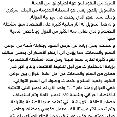
المزيد من النقود لمواجهة احتياجاتها من العملة.
فالتمويل بالعجز يعني هو استدانة الحكومة من البنك المركزي
وذلك لسد العجز الذي يحدث في ميزانية الدولة.
وان هذا التمويل له اثار سلبية كثيرة على الاقتصاد منها مشكلة
التضخم والذي تعاني منه الكثير من الدول وبالأخص النامية
منها
والتضخم يعني زيادة في عرض النقود ويقابله شحة في عرض
السلع والخدمات. مما يؤدي الى ارتفاع الأسعار اي بمعنى هنالك
نقود كثيرة تطارد سلعا قليلة وحل هذه المشكلة الاقتصادية
بزيادة الاستثمارات من اجل تنشيط الاقتصاد بإنتاج اكبر قدر
ممكن من السلع والخدمات من اجل اعادة التوازن بين عرض
النقود وكمية السلع والخدمات وصولا الى السعر التوازني.
ففي العراق ومنذ عام ٢٠٠٣ ولحد الان تم تدمير البنى التحتية
للاقتصاد العراقي وبنسبة ٨٥/: تدميرا كاملا وتم استهداف
مصادر الطاقة الكهربائية التي تعتمد عليها الصناعة والزراعة.
وتم تدمير اكثر من١٣٠ الف معمل حكومي ومختلط وخاص
صغير ومتوسط وكبير وما تبقى من القطاع الصناعي لم يتم