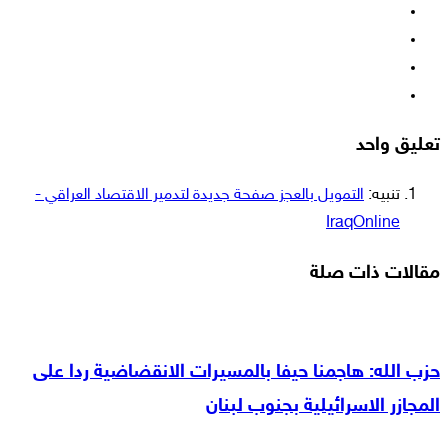
فيسبوك
‫X
‫YouTube
انستقرام
تعليق واحد
تنبيه:
التمويل بالعجز صفحة جديدة لتدمير الاقتصاد العراقي -
IraqOnline
مقالات ذات صلة
حزب الله: هاجمنا حيفا بالمسيرات الانقضاضية ردا على
المجازر الاسرائيلية بجنوب لبنان