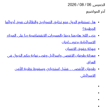
الخميس, 06 / 08 / 2026
آخر المواضيع
هل تستطيع الدول منع تحليق الصواريخ والطائرات فوق أجوائها
الوطنية؟
حزب الله: هاجمنا حيفا بالمسيرات الانقضاضية ردا على المجازر
الاسرائيلية بجنوب لبنان
مهزلة حقوق الانسان
معركة طوفان الاقصى واسرائيل وقرب نهاية حكم الذيول في
العراق
طوفان الأقصى .. فشل استخباري وسقوط نظرية الأمن
الاسرائيلي
فيسبوك
‫X
‫YouTube
انستقرام