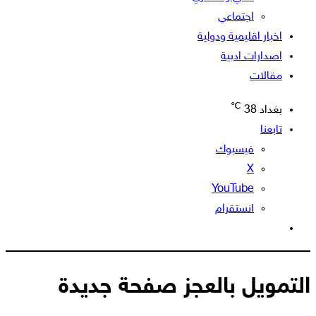
اجتماعي
اخبار اقليمية ودولية
اصدارات ادبية
مقالات
℃
بغداد
38
تابعنا
فيسبوك
‫X
‫YouTube
انستقرام
الوضع
المظلم
التمويل بالعجز صفحة جديدة