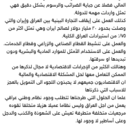
المالي فضلا عن جباية الضرائب والرسوم بشكل دقيق فهي
تمثل واردات مهمه للدولة.
كذلك العمل على إيقاف التجارة البينية بين العراق وإيران والتي
وصلت بحدود ٢٠ مليار دولار لصالح ايران وهي تمثل اكثر من
٧٥/: من استيرادات العراق الكلية.
والعمل على تنشيط القطاع الصناعي والزراعي وقطاع الخدمات.
والعمل على الاستخدام الأمثل للموارد المادية والبشرية ودون
تبديدها او سرقتها.
وهنالك الكثير من الإجراءات الاقتصادية لا مجال لذكرها من
الممكن التعامل معها لحل المشكلة الاقتصادية والمالية
ان الاقتصاديون جميعهم لا يحبذون اللجوء الى التمويل بالعجز
للاسباب التي ذكرناها
علما ان الحلول التي طرحناها تتطلب وجود نظام وطني عراقي
يعمل من اجل العراق وليس نظاما عميلا هزيلا متخلفا تقوده
مرجعيات متخلفة متطرفة تعيش على الشعوذة والكذب والدجل
وعلى أساطير لا وجود لها.