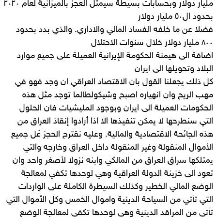
مليار دولار وبحسابات بسيطة سيمثل العجز بالميزانية لعام ٢٠٢٠
بحدود ال٥٠ مليار دولار
فضلا عن ما خلفه الفساد المالي والاداري. والذي بدد بحدود
٨٠٠ مليار دولار خلال سنوات الاحتلال
اضافة الى هيمنة الحكومة الإيرانية العميلة على جميع موارد
البلاد وتحويلها الى ايران
كل ذلك يجعلنا القول بان الاقتصاد العراقي ان وجد فهو في
مهب الريح وان انهياره اصبح وشيكولطالما توجد مثل هذه
الحكومات العميلة الى ايران وبوجود المليشيات فان الحلول
التي سنطرحها لا يمكن تنفيذها الا اذا أرادوا إنقاذ العراق من
هذه الجائحة الاقتصادية والمالية. وعليه نقترح الحجز عَل جميع
الأموال المنقولة وغير المنقولة داخل العراق وخارجه والتي
يمتلكها سراق العراق من المالكي وابنه نزولا لأصغر واحد وان
تعود الى خزينة الدولة العراقية وهي لوحدها تكفي لمعالجة
الوضع المالي الخطير وكذلك السيطرة الكاملة على الواردات
التي تأتي من السياحة الدينية واموال الخمس وكل الأموال التي
تأتي من المراقد الدينية وهي لوحدها تكفي لمعالجة الوضع