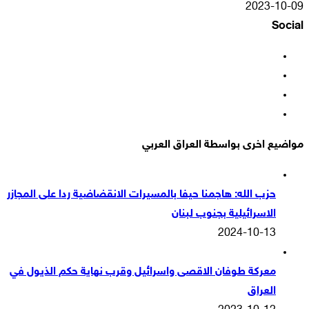
2023-10-09
Social
فيسبوك
‫X
‫YouTube
انستقرام
مواضيع اخرى بواسطة العراق العربي
حزب الله: هاجمنا حيفا بالمسيرات الانقضاضية ردا على المجازر
الاسرائيلية بجنوب لبنان
2024-10-13
معركة طوفان الاقصى واسرائيل وقرب نهاية حكم الذيول في
العراق