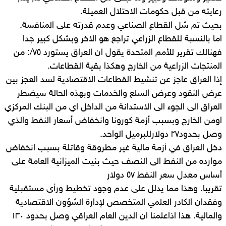
رعايته من قبل حكومات الاحتلال العميلة.
بحيث تم شل القطاع الصناعي وعدم قدرته على المنافسة.
اما بالنسبة للقطاع الزراعي تراجع هو الاخر وبشكل كبير جدا
فهنالك تقرير للأمم المتحدة يقول ان العراق يستورد ٧٥/: من
المنتجات الزراعية من الخارج وهكذا بقية القطاعات.
إذا العراق عاجز عن تنشيط القطاعات الاقتصادية لسد العجز بين
عرض النقود وعرض السلع والخدمات وبهذه الحالة سيضطر
العراق الى الجوء الى الاستدانة من الداخل اي من البنك المركزي
اومن الخارج وبسبب أزمة كورونا وانخفاض أسعار النفط والذي
وصل بحدود٢٧ دولارللبرميل الواحد.
دخل العراق في أزمة مالية غير مطروقة وقاتلة بسبب انخفاض
موارده من النفط الى النصف حيث بنيت الميزانية العامة على
أساس معدل سعر النفط ٥٧ دولار
تقريبا. وهذا مما يدلل على عدم وجود تخطيط ورأى مستقبلية
وفقدان الكادر العلمي المتخصص لإدارة الشؤون الاقتصادية
والمالية. هذا اذاعلمنا ان الدين العام العراقي وصل بحدود ١٣٠