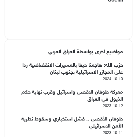
Social
ف
ي
X
س
ا
ب
Y
ن
و
o
u
س
ك
ت
T
مواضيع اخرى بواسطة العراق العربي
u
ق
ر
b
ا
e
حزب الله: هاجمنا حيفا بالمسيرات الانقضاضية ردا
م
على المجازر الاسرائيلية بجنوب لبنان
2024-10-13
معركة طوفان الاقصى واسرائيل وقرب نهاية حكم
الذيول في العراق
2023-10-12
طوفان الأقصى .. فشل استخباري وسقوط نظرية
الأمن الاسرائيلي
2023-10-11