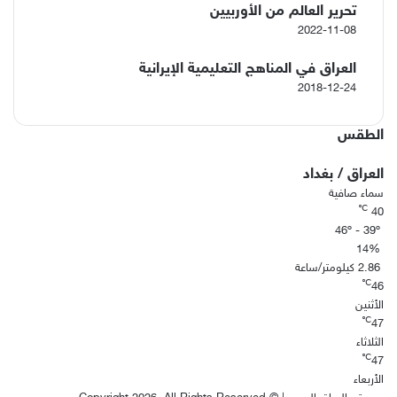
تحرير العالم من الأوربيين
2022-11-08
العراق في المناهج التعليمية الإيرانية
2018-12-24
الطقس
العراق / بغداد
سماء صافية
℃
40
46º - 39º
14%
2.86 كيلومتر/ساعة
℃
46
الأثنين
℃
47
الثلاثاء
℃
47
الأربعاء