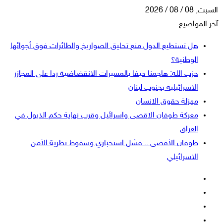
السبت, 08 / 08 / 2026
آخر المواضيع
هل تستطيع الدول منع تحليق الصواريخ والطائرات فوق أجوائها
الوطنية؟
حزب الله: هاجمنا حيفا بالمسيرات الانقضاضية ردا على المجازر
الاسرائيلية بجنوب لبنان
مهزلة حقوق الانسان
معركة طوفان الاقصى واسرائيل وقرب نهاية حكم الذيول في
العراق
طوفان الأقصى .. فشل استخباري وسقوط نظرية الأمن
الاسرائيلي
فيسبوك
‫X
‫YouTube
انستقرام