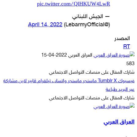
pic.twitter.com/QlHKUW4LwR
— الجيش اللبناني
April 14, 2022
(@LebarmyOfficial)
المصدر
RT
أرسل
العراق العربي
2022-04-15
بريدا
583
إلكترونيا
شارك المقال على منصات التواصل الاجتماعي
فيسبوك
‫X
ماسنجر
ماسنجر
واتساب
تيلقرام
ڤايبر
لاين
مشاركة
عبر البريد
طباعة
شارك المقال على منصات التواصل الاجتماعي
‫X
لاين
ڤايبر
طباعة
تيلقرام
ماسنجر
ماسنجر
مشاركة
واتساب
فيسبوك
عبر
العراق العربي
البريد