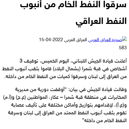
سرقوا النفط الخام من أنبوب
النفط العراقي
أرسل
العراق العربي
2022-04-15
بريدا
583
إلكترونيا
أعلنت قيادة الجيش اللبناني، اليوم الخميس، توقيف 3
أشخاص في قبة شمرا (بشمال البلاد) قاموا بثقب أنبوب النفط
من العراق إلى لبنان وسرقوا كميات من النفط الخام من داخله.
وقالت قيادة الجيش في بيان: “أوقفت دورية من مديرية
المخابرات في منطقة قبة شمرا – عكار، المواطنين (ع.ح) و(أ.م)
و(ع.أ)، لإقدامهم بتواريخ وأماكن مختلفة على تأليف عصابة
تقوم بثقب أنبوب النفط الممتد من العراق إلى لبنان وسرقة
النفط الخام من داخله”