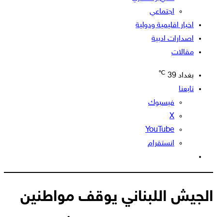
اجتماعي
اخبار اقليمية ودولية
اصدارات ادبية
مقالات
℃
بغداد
39
تابعنا
فيسبوك
‫X
‫YouTube
انستقرام
الوضع
المظلم
الجيش اللبناني يوقف مواطنين