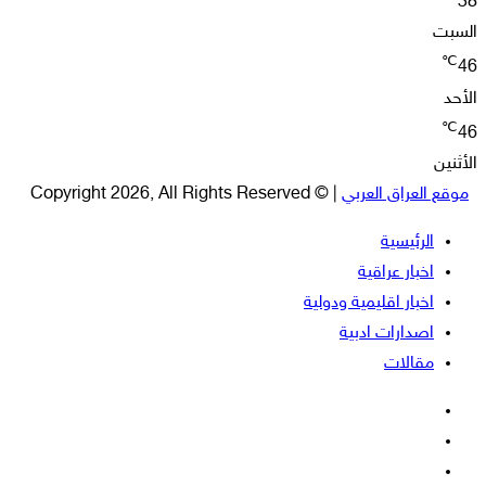
38
السبت
℃
46
الأحد
℃
46
الأثنين
موقع العراق العربي
| © Copyright 2026, All Rights Reserved
الرئيسية
اخبار عراقية
اخبار اقليمية ودولية
اصدارات ادبية
مقالات
فيسبوك
‫X
‫YouTube