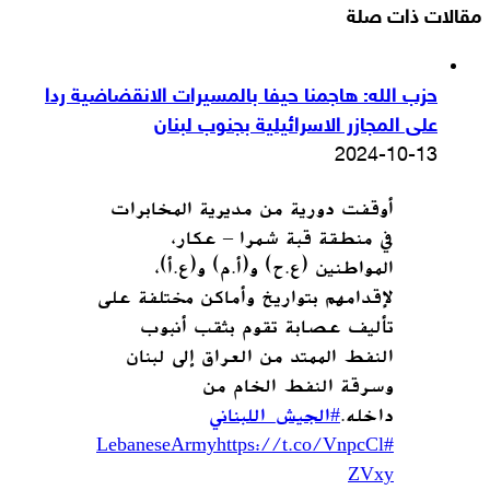
مقالات ذات صلة
حزب الله: هاجمنا حيفا بالمسيرات الانقضاضية ردا
على المجازر الاسرائيلية بجنوب لبنان
2024-10-13
أوقفت دورية من مديرية المخابرات
في منطقة قبة شمرا – عكار،
المواطنين (ع.ح) و(أ.م) و(ع.أ)،
لإقدامهم بتواريخ وأماكن مختلفة على
تأليف عصابة تقوم بثقب أنبوب
النفط الممتد من العراق إلى لبنان
وسرقة النفط الخام من
داخله.
#الجيش_اللبناني
https://t.co/VnpcCl
#LebaneseArmy
ZVxy