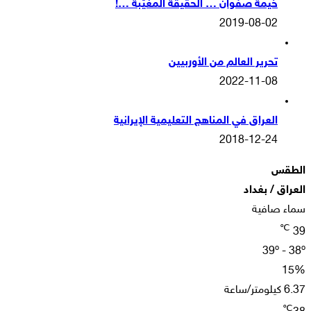
خيمة صفوان … الحقيقة المغيّبة …!
2019-08-02
تحرير العالم من الأوربيين
2022-11-08
العراق في المناهج التعليمية الإيرانية
2018-12-24
الطقس
العراق / بغداد
سماء صافية
℃
39
39º - 38º
15%
6.37 كيلومتر/ساعة
℃