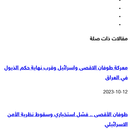
فيسبوك
‫X
‫YouTube
انستقرام
مقالات ذات صلة
معركة طوفان الاقصى واسرائيل وقرب نهاية حكم الذيول
في العراق
2023-10-12
طوفان الأقصى .. فشل استخباري وسقوط نظرية الأمن
الاسرائيلي