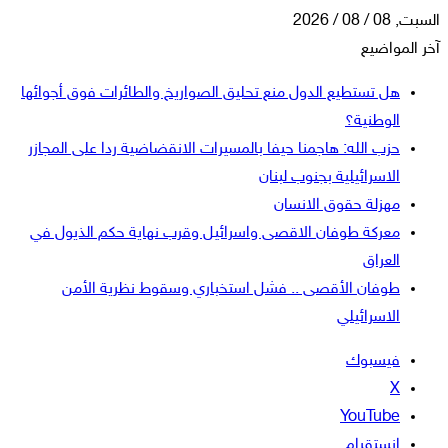
السبت, 08 / 08 / 2026
آخر المواضيع
هل تستطيع الدول منع تحليق الصواريخ والطائرات فوق أجوائها
الوطنية؟
حزب الله: هاجمنا حيفا بالمسيرات الانقضاضية ردا على المجازر
الاسرائيلية بجنوب لبنان
مهزلة حقوق الانسان
معركة طوفان الاقصى واسرائيل وقرب نهاية حكم الذيول في
العراق
طوفان الأقصى .. فشل استخباري وسقوط نظرية الأمن
الاسرائيلي
فيسبوك
‫X
‫YouTube
انستقرام