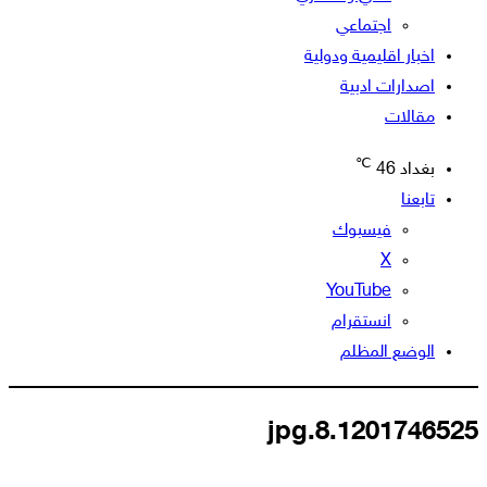
اجتماعي
اخبار اقليمية ودولية
اصدارات ادبية
مقالات
℃
بغداد
46
تابعنا
فيسبوك
‫X
‫YouTube
انستقرام
الوضع المظلم
1201746525.jpg.8