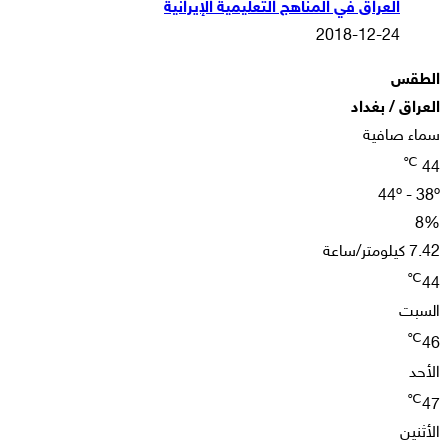
العراق في المناهج التعليمية الإيرانية
2018-12-24
الطقس
العراق / بغداد
سماء صافية
℃
44
44º - 38º
8%
7.42 كيلومتر/ساعة
℃
44
السبت
℃
46
الأحد
℃
47
الأثنين