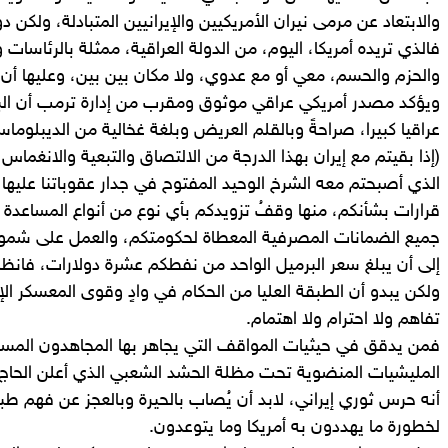
والابتعاد عن مرمى نيران الأمريكيين والإيرانيين المتبادلة، ولكن 
فالذي تريده أمريكا، اليوم، من الدولة العراقية، ممثلة بالرئاسات 
والحزم والحسم، معي أو مع عدوي، ولا مكان بين بين، وعليها أن 
ويؤكد مصدر أمريكي عراقي موثوق ومقرب من إدارة ترمب أن الب
عراقيا كبيرا، صراحةً وبالقلم العريض وبلغة غخالية من الديبلوماسي
(إذا بقيتم مع إيران بهذا الدرجة من الالتصاق والتبعية والانغماس
الذي أصبحتم معه الشرخ الوحيد المفتوح في جدار عقوباتنا عليها
قرارات بشأنكم، منها وقفُ تزويدكم بأي نوع من أنواع المساعدة
جميع الضمانات المصرفية المعطاة لحكومتكم، والعمل على شمول
إلى أن يبلغ سعر البرميل الواحد من نفطكم عشرة دولارات، فانظرو
ولكن يبدو أن الطبقة العليا من الحكام في وادٍ وقوى المعسكر الإي
تفاهم ولا احترام ولا اهتمام.
فمن يدقق في حيثيات المواقف التي يجاهر بها المجاهدون المس
المليشيات المنضوية تحت مظلة الحشد الشعبي الذي أعلن الحاج 
أنه حرس ثوري إيراني، لابد أن يُصاب بالحيرة وبالعجز عن فهم ط
لخطورة ما يهددون به أمريكا وما يتوعدون.