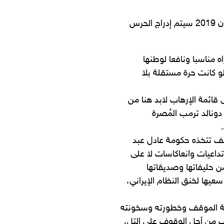
أعلنت السفارة الأمريكية في بغداد أنه أعتباراً من الإثنين 15 نيسان 2019 سيتم إدراج الحرس
 مناسبا ونافعا لوطنها
و كانت حرة مستقلة بلا
 قائمة الإرهاب لابد هنا من
 دونالد ترمب المُصرة
ف تتخذه حكومة عادل عبد
تداعيات وانعاكاسات لا على
ن حليفاتها وصديقاتها
سعيها لخنق النظام الإيراني،
دقة الموقف وخطورته وسخونته
ف من أجل الوقوف على التل،