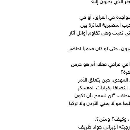
 الذي يجرّون إليه
واجدة في العراق، أو في
رب المصيرية الدائرة بين
التي تعبت وهي تقاوم أوائل آثار
ون، حتى لو كان مدمرا لحاضر
اقي عراقي فعلا، أم هو حرس
هرة؟
د المهدي، حين يتعلق الأمر
د التصاقا بقيادات المعسكر
الصحاف، “لن نسمح بأن تكون
عا هو لا يعني الأردن ولا تركيا
، وكيف؟ ومتى؟.
رجيته الإيراني جواد ظريف