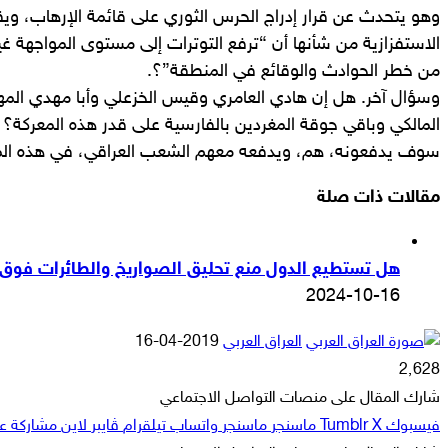
وهو يتحدث عن قرار إدراج الحرس الثوري على قائمة الإرهاب، وي
الاستفزازیة من شأنها أن “ترفع التوترات إلى مستوى المواجهة غير
من خطر الحوادث والوقائع في المنطقة”؟.
وسؤال آخر. هل إن هادي العامري وقيس الخزعلي وأبا مهدي الم
المالكي وباقي جوقة المغردين بالفارسية على قدر هذه المعركة؟
سوف يدفعونه، هم، ويدفعه معهم الشعب العراقي، في هذه ال
مقالات ذات صلة
هل تستطيع الدول منع تحليق الصواريخ والطائرات فوق أ
2024-10-16
أرسل
العراق العربي
2019-04-16
بريدا
2٬628
إلكترونيا
شارك المقال على منصات التواصل الاجتماعي
فيسبوك
‫X
ماسنجر
ماسنجر
واتساب
تيلقرام
ڤايبر
لاين
مشاركة عبر