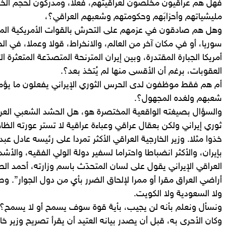
فهل هم عراقيون مخلصون لعراقيتهم، فعلا، ومدركون لحجم الخطر
مليشياتهم وأحزابَهم وحكومتهم وشعبهم العراقي؟،
وهل هم صادقون في عزمهم على التحرش بالقوات الأمريكية المت
سوريا، أو في مكان آخر من العالم، والانخراط، قولا وعملا، في الح
أمريكا الجبارة المقتدرة، وبين إيران المترنحة المتصدّعة المتعثرة 
العقوبات، برغم أن الأقسى منها لم يُتخذ بعد؟.
أم هم فقط موظفون لدى الحرس الثوري الإيراني يفعلون ما يؤمر
شعبهم ولغده المجهول؟.
والسؤال بصيغته الواقعية المختصرة هو، هل الحشد الشعبي العر
ثوري إيراني ولكن بعقال عراقي وعباءة عراقية لا تستر عورته الظا
خذوا مثلا. وزير الخارجية العراقي الأكثر تمردا على رئيسه عادل عب
بإيران، والأكثر انضباطا واحتراما لسفير دولة الولي الفقيه، والأش
العراقي الإيراني يقول على لسان المتحدّث باسم وزارته، أحمد 
أراضي العراق مقرا أو ممرا لإلحاق الضرر بأيٍ من دول الجوار”. وطب
ولا السعودية ولا الكويت.
ونسأل ونعلم بأنه لن يجيب، بأية قوة سوف يسمح أو لا يسمح؟
وكان الأحرى به، قبل أن يصدر بيانه العتيد أن يقرأ تصريح وزير خا