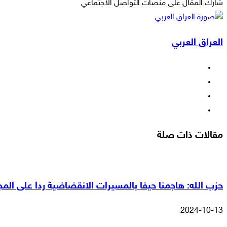
شارك المقال على منصات التواصل الاجتماعي
‫X
لاين
ڤايبر
طباعة
تيلقرام
ماسنجر
ماسنجر
مشاركة
واتساب
فيسبوك
عبر
العراق العربي
البريد
فيسبوك
‫X
‫YouTube
انستقرام
مقالات ذات صلة
حزب الله: هاجمنا حيفا بالمسيرات الانقضاضية ردا على المجا
2024-10-13