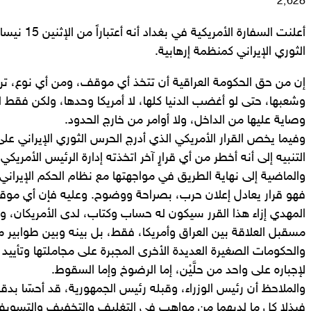
بريدا
2٬628
إلكترونيا
الثوري الإيراني كمنظمة إرهابية.
إن من حق الحكومة العراقية أن تتخذ أي موقف، ومن أي نوع، تراه
وشعبها، حتى لو أغضب الدنيا كلها، لا أمريكا وحدها، ولكن فقط ل
وصاية عليها من الداخل، ولا أوامر من خارج الحدود.
وفيما يخص القرار الأمريكي الذي أدرج الحرس الثوري الإيراني على
التنبيه إلى أنه أخطر من أي قرارٍ آخر اتخذته إدارة الرئيس الأمريكي
والماضية إلى نهاية الطريق في مواجهتها مع نظام الحكم الإيراني.
فهو قرار يعادل إعلان حرب، بصراحة ووضوح. وعليه فإن أي موق
المهدي إزاء هذا القرر سيكون له حساب وكتاب، لدى الأمريكان، و
مسقبل العلاقة بين العراق وأمريكا، فقط، بل بينه وبين طوابير م
والحكومات الصغيرة العديدة الأخرى المجبرة على مجاملتها وتأييد 
لإجباره على واحد من حلَّيْن، إما الرضوخ وإما السقوط.
والملاحظ أن رئيس الوزراء، وقبله رئيس الجمهورية، قد أحسّا ب
فبذلا كل ما لديهما من مواهب في التغليف والتخفيف والتسوي