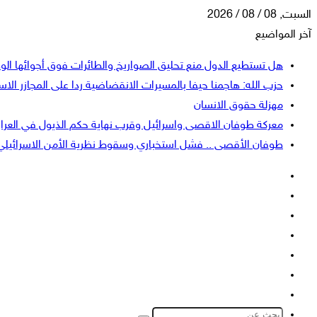
السبت, 08 / 08 / 2026
آخر المواضيع
هل تستطيع الدول منع تحليق الصواريخ والطائرات فوق أجوائها الو
حزب الله: هاجمنا حيفا بالمسيرات الانقضاضية ردا على المجازر الاسر
مهزلة حقوق الانسان
معركة طوفان الاقصى واسرائيل وقرب نهاية حكم الذيول في العرا
طوفان الأقصى .. فشل استخباري وسقوط نظرية الأمن الاسرائيلي
فيسبوك
‫X
‫YouTube
انستقرام
تسجيل
إضافة
الدخول
عمود
الوضع
جانبي
المظلم