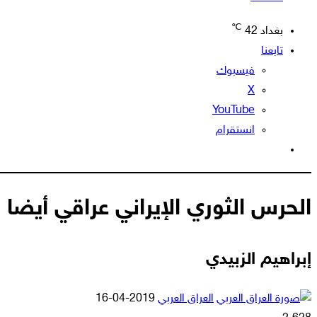
℃
بغداد
42
تابعنا
فيسبوك
‫X
‫YouTube
انستقرام
الوضع
المظلم
الحرس الثوري الإيراني عراقي أيضا
إبراهيم الزبيدي
أرسل
العراق العربي
2019-04-16