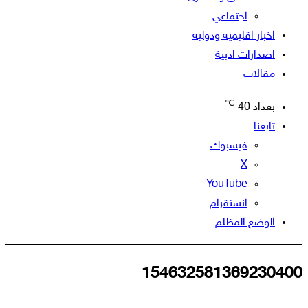
اجتماعي
اخبار اقليمية ودولية
اصدارات ادبية
مقالات
℃
بغداد
40
تابعنا
فيسبوك
‫X
‫YouTube
انستقرام
الوضع المظلم
154632581369230400