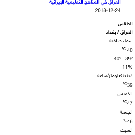
العراق في المناهج التعليمية الإيرانية
2018-12-24
الطقس
العراق / بغداد
سماء صافية
℃
40
40º - 39º
11%
5.57 كيلومتر/ساعة
℃
39
الخميس
℃
47
الجمعة
℃
46
السبت