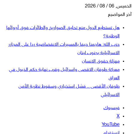
الخميس, 06 / 08 / 2026
آخر المواضيع
هل تستطيع الدول منع تحليق الصواريخ والطائرات فوق أجوائها
الوطنية؟
حزب الله: هاجمنا حيفا بالمسيرات الانقضاضية ردا على المجازر
الاسرائيلية بجنوب لبنان
مهزلة حقوق الانسان
معركة طوفان الاقصى واسرائيل وقرب نهاية حكم الذيول في
العراق
طوفان الأقصى .. فشل استخباري وسقوط نظرية الأمن
الاسرائيلي
فيسبوك
‫X
‫YouTube
انستقرام