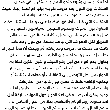
لحكمة الإنسان ونزوعه نحو الأمن والاستقرار، في ميدان
العلاقات بين الدول بعد حروب طويلة بينها لم تصلا إلينا، بحيث
نستطيع تكوين صورة متكاملة عن بنودهما والالتزامات
المتقابلة التي قبلت أطرافها فرضها على دولها، باستثناء أحكام
التعاون بين الملوك وتسليم اللاجئين السياسيين، لكنها وكأي
عمل فيه سبق سياسي، تحتل مكانة مهمة في رسم معالم
الطريق لكل الأطراف التي جاءت بعدها، من دول وجماعات
كانت قد دخلت في حروب ومنازعات، ثم وجدت أن هذا الخيار لا
يجلب إلا الدمار والتخلف، وأن الطرف الذي سيهزم لا بد أن
يحاول جمع قواه من أجل رفع الحيف والغبن اللذين لحقا به،
ولهذا اقتنعت تلك الأطراف آخر المطاف أن تذهب إلى خيار
الحوار، من أجل التوصل إلى اتفاقيات أو معاهدات ثنائية أو
جماعية لإقامة علاقات حسن جوار خالية من المنازعات
واستخدام القوة، فقد فتحت تلك الإتفاقيات الطريق لعالم
جديد يمكن أن يجد له في لغة الحوار حول الموائد، بارقة أمل
لغد تسوده روح الوئام والتفاهم، بدلا من الحوار الساخن في
سوح القتال، حيث لا تستمر نتائج الحروب ربحا أو خسارة إلى ما