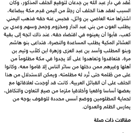
عُقد في دار عبد الله بن جدعان لتوقيع الحلف المذكور، وكان
السبب لعقد هذا الحلف أن رجلاً من اليمن قدِم مكة ببضاعة،
اشتراها منه العاصي بن وائل، فحبس عنه حقه فذهب اليمني
يطلب العون من بني عبد الدار ومخزوم وجمح وسهم وعدي بن
كعب، فأبوا أن يعينوه في اقتضاء حقه، عند ذاك اتجه إلى بقية
العشائر المكية يطلب المساعدة والنصرة، فتداعى بنو هاشم
وبنو المطلب وأسد بن عبد العزى وزهرة ابن كلاّب وتيم بن
مرة، فتعاقدوا وتعاهدوا على ألا يجدوا في مكة مظلوماً من
أهلها وغيرهم ممن دخلها من سائر الناس إلا قاموا معه، وكانوا
على من ظَلمه حتى تُرد له مظلمته، ويمكن الاستدلال من هذا
الحلف على أن القبائل العربية، كانت قد أوجدت لعلاقاتها مع
بعضها أساسا واقعيا وأخلاقيا ملزما من صيغ التعاون والتكافل،
لحماية المظلومين ووضع أسس محددة للوقوف بوجه من
يمارس الظلم والعدوان.
مقالات ذات صلة