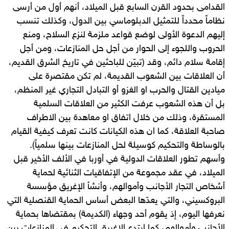
القدامى بحدود القرن السابع قبل الميلاد، أنهم أول من أرسى
نظاماً محدداً للتمثيل الدبلوماسي بين الدول، وكذلك تنسب
إليهم الدعوة الأولى لوضع قواعد ملزمة لنزع السلاح، ومنع
الحروب واللجوء إلى الحوار من أجل حل المنازعات، ومن أجل
إقامة سلام دائم، وقد (تبيّن للباحثين في تاريخ الشرق القديم،
أن العلاقات بين الشعوب القديمة، لم تكن مقتصرة على
ميادين القتال والحرب او الغزو أو التبادل التجاري غير المنظم،
بل أن هذه الشعوب عرفت الكثير من العلاقات السلمية
المستقرة، وذلك من خلال اتفاق او معاهدة بين الاطراف
صاحبة العلاقة، كما ان هذه الكيانات كانت تعرف كيفية القيام
بالوساطة والتحكيم كوسيلة لحل المنازعات بينها سلمياً).
وأسهم تطور العلاقات الدولية في أوربا في الألف الأخير قبل
الميلاد، في عقد مجموعة من الإتفاقيات الثنائية لحماية
أشخاص التجار الأجانب وأموالهم، وأنشأ الإغريق مؤسسة
البروكسيني، والتي يعدّها البعض أساس الحماية القنصلية التي
نعرفها اليوم، إذ يقوم أحد وجهاء (الكديمة) بمقتضاها بحماية
الأجانب وأموالهم، كما ابتدع الإغريق التحكيم في المنازعات بين