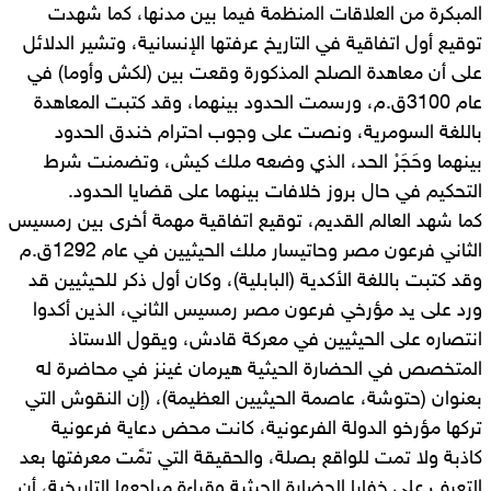
المبكرة من العلاقات المنظمة فيما بين مدنها، كما شهدت
توقيع أول اتفاقية في التاريخ عرفتها الإنسانية، وتشير الدلائل
على أن معاهدة الصلح المذكورة وقعت بين (لكش وأوما) في
عام 3100ق.م، ورسمت الحدود بينهما، وقد كتبت المعاهدة
باللغة السومرية، ونصت على وجوب احترام خندق الحدود
بينهما وحَجَرْ الحد، الذي وضعه ملك كيش، وتضمنت شرط
التحكيم في حال بروز خلافات بينهما على قضايا الحدود.
كما شهد العالم القديم، توقيع اتفاقية مهمة أخرى بين رمسيس
الثاني فرعون مصر وحاتيسار ملك الحيثيين في عام 1292ق.م
وقد كتبت باللغة الأكدية (البابلية)، وكان أول ذكر للحيثيين قد
ورد على يد مؤرخي فرعون مصر رمسيس الثاني، الذين أكدوا
انتصاره على الحيثيين في معركة قادش، ويقول الاستاذ
المتخصص في الحضارة الحيثية هيرمان غينز في محاضرة له
بعنوان (حتوشة، عاصمة الحيثيين العظيمة)، (إن النقوش التي
تركها مؤرخو الدولة الفرعونية، كانت محض دعاية فرعونية
كاذبة ولا تمت للواقع بصلة، والحقيقة التي تمًت معرفتها بعد
التعرف على خفايا الحضارة الحيثية وقراءة مراجعها التاريخية، أن