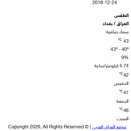
2018-12-24
الطقس
العراق / بغداد
سماء صافية
℃
43
43º - 40º
9%
5.74 كيلومتر/ساعة
℃
42
الخميس
℃
47
الجمعة
℃
46
السبت
موقع العراق العربي
| © Copyright 2026, All Rights Reserved