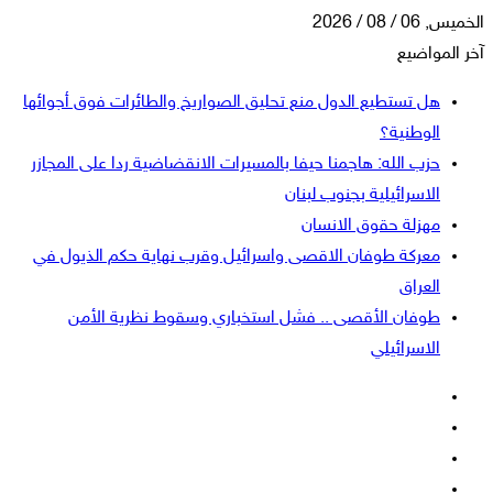
الخميس, 06 / 08 / 2026
آخر المواضيع
هل تستطيع الدول منع تحليق الصواريخ والطائرات فوق أجوائها
الوطنية؟
حزب الله: هاجمنا حيفا بالمسيرات الانقضاضية ردا على المجازر
الاسرائيلية بجنوب لبنان
مهزلة حقوق الانسان
معركة طوفان الاقصى واسرائيل وقرب نهاية حكم الذيول في
العراق
طوفان الأقصى .. فشل استخباري وسقوط نظرية الأمن
الاسرائيلي
فيسبوك
‫X
‫YouTube
انستقرام