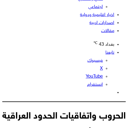
اجتماعي
اخبار اقليمية ودولية
اصدارات ادبية
مقالات
℃
بغداد
43
تابعنا
فيسبوك
‫X
‫YouTube
انستقرام
الوضع
المظلم
الحروب واتفاقيات الحدود العراقية