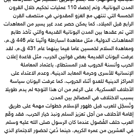
المدن اليونانية، وتم إحصاء 110 عمليات تحكيم خلال القرون
الخمسة التي تنتهي مع الغزو المقدوني في منتصف القرن
الرابع قبل الميلاد، كما يمكن حصر عدد غير يسير من المعاهدات
التي تم عقدها بين المدن اليونانية القديمة والتي تأخذ طابع
المعاهدات الدولية، مثل معاهدة اسبارطة وأثينا عام 446 ق.م،
ومعاهدة السلام لخمسين عاما فيما بينهما عام 431 ق.م، لقد
عرفت اليونان القديمة بعض قوانين الحرب، مثل قاعدة إعلان
الحرب وأنسنة الحروب قدر المستطاع، باعتماد المعاملة
الإنسانية للأسرى وحرمة المعابد الدينية، وعدم الاعتداء على
المراكز الدينية للعدو أثناء الحروب، كما عرفت اليونان سياسة
الأحلاف العسكرية، على الرغم من ان هذا التوجه لم يدم طويلا
بسبب الاختلاف في المصالح بين المدن.
وتُسجّل للعرب قبل ظهور الإسلام خطوات مهمة على طريق
إقامة الأحلاف من أجل تعزيز السلم ونبذ خيار الحرب، فقد وقّع
العرب حلف الفُضول عندما كان الرسول صلى الله عليه وسلم
في العشرين من عمره الكريم، حينما دُعيَ لحضور الاجتماع الذي