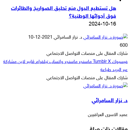
هل تستطيع الدول منع تحليق الصواريخ والطائرات
فوق أجوائها الوطنية؟
2024-10-16
أرسل
د. نزار السامرائي
2021-12-10
بريدا
600
إلكترونيا
شارك المقال على منصات التواصل الاجتماعي
فيسبوك
‫X
ماسنجر
ماسنجر
واتساب
تيلقرام
ڤايبر
لاين
مشاركة
عبر البريد
طباعة
شارك المقال على منصات التواصل الاجتماعي
‫X
لاين
ڤايبر
طباعة
تيلقرام
ماسنجر
ماسنجر
مشاركة
واتساب
فيسبوك
عبر
د. نزار السامرائي
البريد
عميد الاسرى العراقيين
مقالات ذات صلة