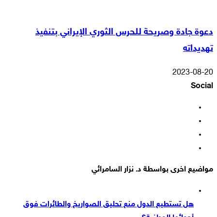
دعوة جادة وصريحة للحرس الثوري الإيراني بتنفيذ
تهديداته
2023-08-20
Social
فيسبوك
‫X
‫YouTube
انستقرام
مواضيع اخرى بواسطة د. نزار السامرائي
هل تستطيع الدول منع تحليق الصواريخ والطائرات فوق