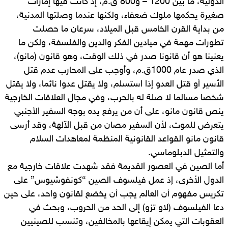
الدولية، ما بين 1200 – و800 ق.م، إذ كانت فيها إمارات
صغيرة يحكمها ملوك ضعفاء، ولكنها عندما وصلتها المدنية،
من بداية القرن الخامس قبل الميلاد، سرعان ما حصلت
تطورات مهمة في ميادين الفكر والدين والفلسفة، ولكن ما
يعنينا هو أن قانونا صدر في ذلك الوقت، وهو قانون (مانو)،
الذي صدر عام 1000ق.م، وأوجب على المحارب عدم قتل
الأسير أو قتل العدو إذا استسلم، ولا يقتل عدوا نائما، ولا يقتل
شخصا مسالما لا صلة له بالحرب، وفي مجال العلاقات الخارجية
ينص قانون مانو، على أن من يرفع يده بوجه السفير الأجنبي
يتعرض للموت، لأن السفير مصان من قبل الآلهة، وقد أرسى
قانون مانو القواعد القانونية المنظمة لمعاهدات السلام
والتمثيل الدبلوماسي.
أما الصين في العصور القديمة فقد شهدت علاقات خارجية مع
الدول الأخرى، إذ عمل فيلسوف الصين “كونفوشيوس” على
تكريس مفهوم أن العالم يجب أن يخضع لقانون واحد، على حين
دعا الفيلسوف (لاو تزو) إلى الحد من الحروب، وبحث في
العقوبات التي يمكن إيقاعها بالمخالفين، وتنسب للصينيين