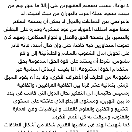
لا نهاية، بسبب تصميم المقهورين على إزالة ما لحق بهم من
حيف، فتعود عجلة الحرب بالدوران من حيث انتهت، لذا
فالتراضي بين الجماعات والدول لا يمكن أن يصنعه السلاح
فقط مهما امتلك الأقوياء من قوة عسكرية وقدرة على البطش
والتدمير، بل يصنعه الحق والعدل والحوار المتكافئ، ومهما كان
صوت المتحاورين فيه خافتا، حتى وإن طال أمده، فإنه قادر
على تحويل آمال الشعوب بالسلام والطمأنينة إلى واقع
ملموس، شرط أن يستند على قوة الحق المدعومة بحق
استخدام القوة المشروعة، إذا بقيت الرسائل السلمية غير
مفهومة من الطرف أو الأطراف الأخرى، ولا بد أن يقود السبق
الزمني بثمانية عشر قرنا بين اتفاقية العراقيين، واتفاقية
رمسيس حاتيسار، إلى التفكير بحال الدول التي قامت في بلاد
ما بين النهرين، ومستوى الإبداع الذي عاشته على مستوى
التشريع والتقنين والعلوم كالفلك والرياضيات وفن العمارة
والفنون، وسبقت به كل الأمم الأخرى.
كما شهدت الهند في ماضيها القديم شكلا من أشكال العلاقات