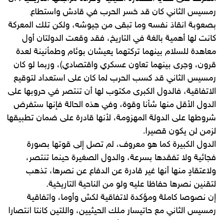
رمسيس الثاني كان قد خسر الحرب في قادش واستطاع
بصعوبة انقاذ نفسه وما تبقى من جيوشه، ولكن تلك المعركة
كانت لها أهمية بالغة في التاريخ، فقد وقعت الدولتان أول
معاهدة للسلام بينهما تركتهما يعيشان بوئام وطمأنينة لعدة
قرون، وجرى بينهما تعاون عسكري واقتصادي)، وربما لو كان
رمسيس الثاني قد كسب الحرب لما كان على استعداد لتوقيع
الاتفاقية، فالدول الكبرى مكتوب لها أن تنتصر في حروبها على
الدول الأقل منها شأنا وقوة، وفي هذه الحالة فإنها ستفرض
شروطها على الدولة المهزومة، لأنها قادرة على ضمان تطبيقها
لزمن لن يكون قصيرا.
الدول الكبيرة كما هو معروف، لم تصل إلى قوتها بصورة
فجائية ولا تفقدها بسرعة، والدول الصغيرة حينما تنتصر،
ولاعتقادٍ منها أنها غير قادرة عن الدفاع عن نصرها، تذهب
لتقنين نصرها حفاظا عليه ولو من الناحية التاريخية.
إن نصوصا كاملة ومؤكدة لاتفاقية لكش وأوما، واتفاقية
رمسيس الثاني مع حاتيسار ملك الحيثيين، واللتين كانتا انتصارا