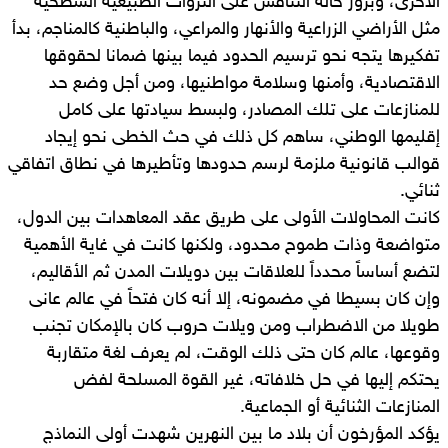
الأخرى، وبروز حالة التنافس على الثروات الطبيعية السطحية
مثل الأراضي الزراعية والأنهار والمراعي، والباطنية كالمناجم، بدأ
تفكيرها يتجه نحو ترسيم الحدود فيما بينها ضمانا لحقوقها
الاقتصادية، وأمنها وسلامة مواطنيها، ومن أجل وضع حد
للمنازعات على تلك المصادر، ولبسط سيادتها على كامل
إقليمها الوطني، ساهم كل ذلك في حث الخطى نحو إيجاد
قوالب قانونية ملزمة لرسم حدودها وتأطيرها في نطاق اتفاقي
ثنائي.
كانت المحاولات الأولى على طريق عقد المعاهدات بين الدول،
متواضعة وذات طموح محدود، ولكنها كانت في غاية الأهمية
لتضع أساساً محدداً للعلاقات بين دويلات المدن ثم الأقاليم،
وإن كان بسيطا في مضمونه، إلا أنه كان فتحاً في عالم عانى
طويلا من الاضطراب ومن ويلات حروب كان بالإمكان تجنب
وقوعها، عالم كان حتى ذلك الوقت، لم يعرف لغة متقاربة
يحتكم إليها في حل خلافاته، غير القوة المسلحة لفض
المنازعات الثنائية أو الجماعية.
يؤكد المؤرخون أن بلاد ما بين النهرين شهدت أولى النماذج