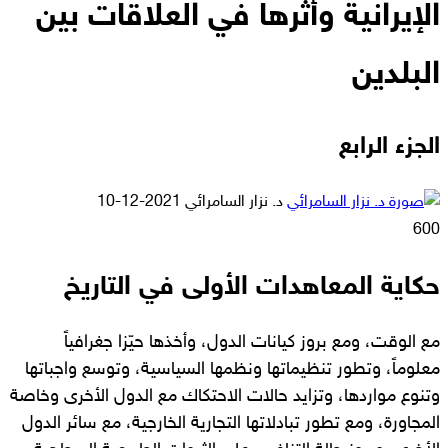
الإيرانية وأثرها في العلاقات بين
البلدين
الجزء الرابع
أرسل
د. نزار السامرائي
2021-12-10
بريدا
600
إلكترونيا
حكاية المعاهدات الأولى في التاريخ
مع الوقت، ومع بروز كيانات الدول، وأخذها حيّزا جغرافياً
معلوماً، وتطور تنظيماتها ونظمها السياسية، وتوسع واجباتها
وتنوع مواردها، وتزايد حالات الاحتكاك مع الدول الأخرى وخاصة
المجاورة، ومع تطور تبادلاتها التجارية الخارجية، مع سائر الدول