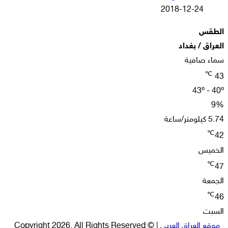
2018-12-24
الطقس
العراق / بغداد
سماء صافية
℃
43
43º - 40º
9%
5.74 كيلومتر/ساعة
℃
42
الخميس
℃
47
الجمعة
℃
46
السبت
موقع العراق العربي
| © Copyright 2026, All Rights Reserved