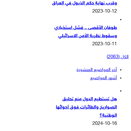
وقرب نهاية حكم الذيول في العراق
2023-10-12
طوفان الأقصى .. فشل استخباري
وسقوط نظرية الأمن الاسرائيلي
2023-10-11
الكل (2063)
آخر المواضيع المنشورة
أشهر المواضيع
هل تستطيع الدول منع تحليق
الصواريخ والطائرات فوق أجوائها
الوطنية؟
2024-10-16