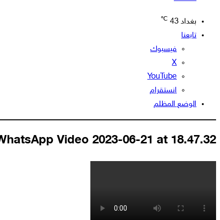
℃
بغداد
43
تابعنا
فيسبوك
‫X
‫YouTube
انستقرام
الوضع المظلم
WhatsApp Video 2023-06-21 at 18.47.32