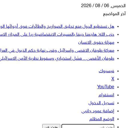
الخميس, 06 / 08 / 2026
آخر المواضيع
هل تستطيع الدول منع تحليق الصواريخ والطائرات فوق أجوائها الو
حزب الله: هاجمنا حيفا بالمسيرات الانقضاضية ردا على المجازر الاسر
مهزلة حقوق الانسان
معركة طوفان الاقصى واسرائيل وقرب نهاية حكم الذيول في العرا
طوفان الأقصى .. فشل استخباري وسقوط نظرية الأمن الاسرائيلي
فيسبوك
‫X
‫YouTube
انستقرام
تسجيل الدخول
إضافة عمود جانبي
الوضع المظلم
بحث عن