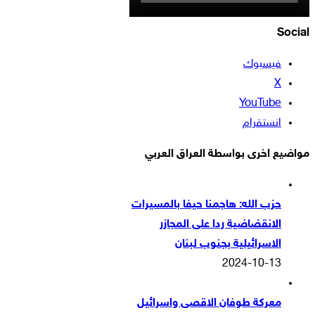
Social
فيسبوك
‫X
‫YouTube
انستقرام
مواضيع اخرى بواسطة العراق العربي
حزب الله: هاجمنا حيفا بالمسيرات
الانقضاضية ردا على المجازر
الاسرائيلية بجنوب لبنان
2024-10-13
معركة طوفان الاقصى واسرائيل