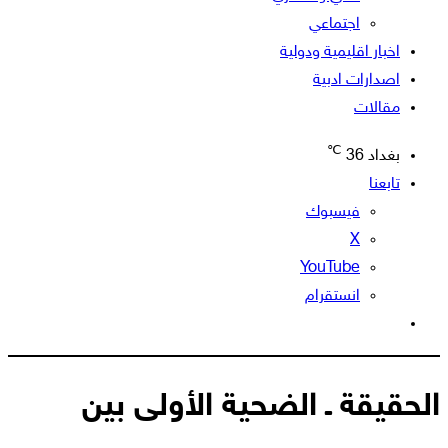
اجتماعي
اخبار اقليمية ودولية
اصدارات ادبية
مقالات
℃
بغداد
36
تابعنا
فيسبوك
‫X
‫YouTube
انستقرام
الوضع
المظلم
الحقيقة ـ الضحية الأولى بين