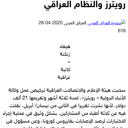
رويترز والنظام العراقي
أرسل
العراق العربي
2020-04-28
بريدا
616
إلكترونيا
هيفاء
زنكنة
–
كاتبة
عراقية
سحبت هيئة الإعلام والاتصالات العراقية ترخيص عمل وكالة
الأنباء الدولية « رويترز»، لمدة ثلاثة أشهر وتغريمها 21 ألف
دولار، لأنها نشرت تقريرا في الثاني من نيسان/ أبريل، نقلت
فيه عن ثلاثة أطباء من المشاركين، بشكل وثيق في عملية إجراء
الاختبارات لرصد الإصابات بفايروس كورونا، وعن مسؤول في