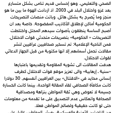
الصحي والتعليمي. وهو إحساس قديم تنامى بشكل متسارع
بعد غزو واحتلال البلد في 2003. اذ ازدادت الهوة ما بين ما هو
منجز وما يُصرح به بشكل هائل. وباتت منصات التصريحات
الحكومية أماكن لإطلاق الأكاذيب المفضوحة. خاصة بعد ان
أصبح الساسة ينطقون بأصوات سيدهم المحتل واختلطت
التصريحات « الحكومية» بتصريحات متحدثي قوات الاحتلال.
فمن الناحية الإعلامية: تم تسخير صحافيين عراقيين لنشر
مقالات تحمل أسماءهم إلا انها مكتوبة من قبل الجهاز الدعائي
لقوات الاحتلال.
هدفت المقالات الى تشويه المقاومة وتقديمها باعتبارها
«سنية ـ إرهابية» والى تعزيز موقع قوات الاحتلال كطرف
إنساني محايد في «الاقتتال» بين العراقيين أنفسهم. 30 دولارا
كانت مكافأة الصحافي لقاء المقالة الواحدة، بينما كانت الخسارة
جسيمة لا تعوض وهي ثقة المواطن بنزاهة ومصداقية
الصحافة وانعكاس عدم التصديق على ما تقدمه من معلومات
حتى لو كانت حقيقية ولصالح المواطن فعلا.
من الناحيتين الأمنية والعسكرية، يعيش المواطن، غالبا، على