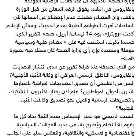
وزارة الصحة، تأكديهم أن عدد حالات الإصابة المؤكدة
بالفايروس في البلاد، يفوق الرقم المعلن من قبل الوزارة
بآلاف، وان المصادر فضلت عدم الإفصاح عن اسمائها لأن
السلطات أمرت الطواقم الطبية بعدم الحديث لوسائل الإعلام.
أكدت «رويترز»، يوم 14 نيسان/ أبريل، صحة التقرير الذي،
حسبما ذكرت، استندت فيه على « مصادر طبية وسياسية
مؤهلة ومتعددة وإن رأي وزارة الصحة كان ممثلا فيه بصورة
كاملة».
من الذي نصدقه عند قراءة تقرير عن مدى انتشار الإصابات
بالفايروس، الناطق الرسمي العراقي أو وكالة الأنباء الأجنبية؟
أليس من الطبيعي أن نصدق التصريحات العراقية باعتبارها
الأدرى بأحوال المواطنين؟ فلِم اذن يختار الكثيرون، التشكيك
بالتصريحات الرسمية والميل نحو تصديق وكالات الأنباء
الأجنبية؟
السبب الرئيسي هو تجذر الإحساس بعدم الثقة تجاه كل ما
يقوم به النظام ويُصرح به، في عديد المجالات السياسية
والاقتصادية والعسكرية والثقافية، وانعكس سلبا على الجانب