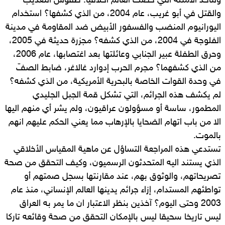
ولنأخذ الأمثلة التي خضّت العالم أخلاقيا. طقوس التعذيب
والقتل في أبو غريب، عام 2004، من الذي كشفها؟ استخدام
اليورانيوم المنضب والفسفور الأبيض ضد المقاومة في مدينة
الفلوجة في 2004، من الذي كشفه؟ مجزرة حديثة في 2005،
وحرق الطفلة عبير الجنابي وعائلتها بعد اغتصابها، عام 2006،
من الذي كشفهما؟ مجرم الحرب إدوارد غالاغر، ضابط الصفّ
في وحدة القوات الخاصة بالبحرية الأمريكية، من الذي كشفه؟
لم يكشف هذه الجرائم، التي تشكل قمة الجبل الجليدي
المطمور، ساسة أو مسؤولون عراقيون، ولم يشر أي منهم اليها
الا من باب اتهام الضحايا بالإرهاب مما يعني الحكم عليهم انهم
بالموت.
تستدعي هذه المراجعة التساؤل عن ماهية المقياس الأخلاقي
الذي يستند اليه المتحدثون الرسميون، وكيف التحقق من صحة
تصريحاتهم، والوثوق بهم، عند مقارنتها بسجل صمتهم أو
تواطئهم المستدام، إزاء جرائم يدينها العالم الإنساني، منذ عام
2003 وحتى اليوم؟ آخذين بنظر الاعتبار ان ما يمر به العراق
ليس تاريخا سحيقا ليس بالإمكان التحقق من صحة وقائعه تاركا