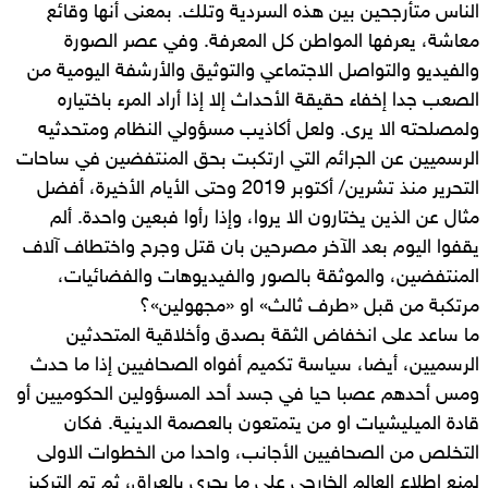
الناس متأرجحين بين هذه السردية وتلك. بمعنى أنها وقائع
معاشة، يعرفها المواطن كل المعرفة. وفي عصر الصورة
والفيديو والتواصل الاجتماعي والتوثيق والأرشفة اليومية من
الصعب جدا إخفاء حقيقة الأحداث إلا إذا أراد المرء باختياره
ولمصلحته الا يرى. ولعل أكاذيب مسؤولي النظام ومتحدثيه
الرسميين عن الجرائم التي ارتكبت بحق المنتفضين في ساحات
التحرير منذ تشرين/ أكتوبر 2019 وحتى الأيام الأخيرة، أفضل
مثال عن الذين يختارون الا يروا، وإذا رأوا فبعين واحدة. ألم
يقفوا اليوم بعد الآخر مصرحين بان قتل وجرح واختطاف آلاف
المنتفضين، والموثقة بالصور والفيديوهات والفضائيات،
مرتكبة من قبل «طرف ثالث» او «مجهولين»؟
ما ساعد على انخفاض الثقة بصدق وأخلاقية المتحدثين
الرسميين، أيضا، سياسة تكميم أفواه الصحافيين إذا ما حدث
ومس أحدهم عصبا حيا في جسد أحد المسؤولين الحكوميين أو
قادة الميليشيات او من يتمتعون بالعصمة الدينية. فكان
التخلص من الصحافيين الأجانب، واحدا من الخطوات الاولى
لمنع اطلاع العالم الخارجي على ما يجري بالعراق، ثم تم التركيز