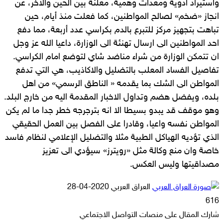
واستيراد أدوية ومعدات وهمية، معلنة بين الحين والآخر، عن
انجاز «ضخم» لصالح المواطنين، كما فعلت منذ أيام، حين
تباهت بتجهيز مركز للتبرع بالدم بكراسي عدد أربعة، مما دفع
احد المواطنين الى ارسال تهنئة الى الوزارة، داعيا الله عز وجل
ان تتمكن الوزارة من شراء مناضد شاي لتوضع امام الكراسي.
تفاصيل الفساد المعلب بالتضليل والاكاذيب، هي التي تدفع
المواطن الى الشك بما يقدمه « الناطق الرسمي» من اهل
بلده، ويفضل هضم وتداول الاخبار المقدمة اليه من خارج البلد.
وهو موقف قد يبدو بسيطا الا انه بترجرجه خطر جدا ما لم يكن
المواطن نفسه واعيا، وقادرا على الفصل بين العمل الحقيقي
الذي تؤديه الهياكل الطبية مثلا والتضليل الإعلامي لنظام فاسد
خاصة وان منع وكالة مثل «رويترز» سيؤدي الى تعزيز
مصداقيتها وليس العكس.
أرسل
العراق العربي
2020-04-28
بريدا
616
إلكترونيا
شارك المقال على منصات التواصل الاجتماعي