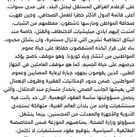
على الإعلام العراقي المستقل ليحتل البلد، على مدى سنوات،
أعلى قائمة الدول الأكثر خطرا للعمل الصحافي. وحين ظهرت
صحافة المواطن ومارسها ناشطون، معظمهم من الشباب،
امتدت إليهم ايادي ميليشيات الاختطاف والقتل، خاصة منذ
انبثاق انتفاضة تشرين التي لاتزال مستمرة، وان بشكل محدود،
بناء على قرار اتخذه المنتفضون حفاظا على حياة عموم
المواطنين من انتشار وباء كورونا. وهو موقف ناضج يؤكد
حرصهم على حياة الجميع، كما هو موقف العاملين في الجهاز
الطبي، الذين يقومون بجهود جبارة لرعاية المصابين وعموم
المواطنين، ضمن حدود الإمكانيات الفقيرة وظروف الإهمال
التي يعيشها الجانب الصحي بانحدار متسارع منذ الاحتلال، والتي
يتحمل مسؤوليتها ساسة العقود الوهمية، الى حد باتت فيه
مستشفيات واحد من بلدان العالم الغنية، متهالكة تستجدي
الأدوية والأجهزة والمعدات من المحسنين، بينما ينشغل
مسؤولو وزارة الصحة، بمناصبهم الموزعة ضمن المحاصصة
الطائفية ـ السياسية، بتوقيع عقود مستشفيات لا تكتمل،