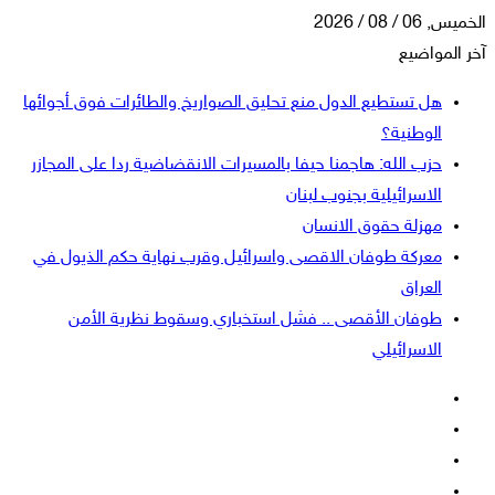
الخميس, 06 / 08 / 2026
آخر المواضيع
هل تستطيع الدول منع تحليق الصواريخ والطائرات فوق أجوائها
الوطنية؟
حزب الله: هاجمنا حيفا بالمسيرات الانقضاضية ردا على المجازر
الاسرائيلية بجنوب لبنان
مهزلة حقوق الانسان
معركة طوفان الاقصى واسرائيل وقرب نهاية حكم الذيول في
العراق
طوفان الأقصى .. فشل استخباري وسقوط نظرية الأمن
الاسرائيلي
فيسبوك
‫X
‫YouTube
انستقرام