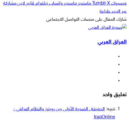
فيسبوك
‫X
ماسنجر
ماسنجر
واتساب
تيلقرام
ڤايبر
لاين
مشاركة
عبر البريد
طباعة
شارك المقال على منصات التواصل الاجتماعي
‫X
لاين
ڤايبر
طباعة
تيلقرام
ماسنجر
ماسنجر
مشاركة
واتساب
فيسبوك
عبر
العراق العربي
البريد
فيسبوك
‫X
‫YouTube
انستقرام
تعليق واحد
تنبيه:
الحقيقة ـ الضحية الأولى بين رويترز والنظام العراقي -
IraqOnline