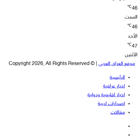
℃
46
السبت
℃
46
الأحد
℃
47
الأثنين
موقع العراق العربي
| © Copyright 2026, All Rights Reserved
الرئيسية
اخبار عراقية
اخبار اقليمية ودولية
اصدارات ادبية
مقالات
فيسبوك
‫X