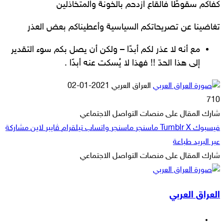
كفاكم سقوطًا فالقاع ازدحم بالخونة والمتخاذلين
تغاضينا عن تصريحاتكم السياسية وأعطيناكم بعض العذر
مع أنه لا عذر لكم أبدًا – ولكن أن يصل بكم سوء التقدير
إلى هذا الحدّ !! فهذا لا يُسكت عنه أبدًا .
أرسل
العراق العربي
2021-01-02
بريدا
710
إلكترونيا
شارك المقال على منصات التواصل الاجتماعي
فيسبوك
‫X
ماسنجر
ماسنجر
واتساب
تيلقرام
ڤايبر
لاين
مشاركة
عبر البريد
طباعة
شارك المقال على منصات التواصل الاجتماعي
‫X
لاين
ڤايبر
طباعة
تيلقرام
ماسنجر
ماسنجر
مشاركة
واتساب
فيسبوك
عبر
العراق العربي
البريد
فيسبوك