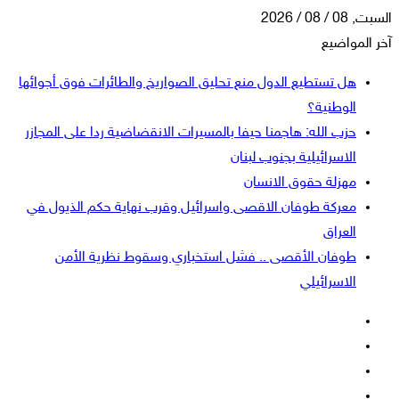
السبت, 08 / 08 / 2026
آخر المواضيع
هل تستطيع الدول منع تحليق الصواريخ والطائرات فوق أجوائها
الوطنية؟
حزب الله: هاجمنا حيفا بالمسيرات الانقضاضية ردا على المجازر
الاسرائيلية بجنوب لبنان
مهزلة حقوق الانسان
معركة طوفان الاقصى واسرائيل وقرب نهاية حكم الذيول في
العراق
طوفان الأقصى .. فشل استخباري وسقوط نظرية الأمن
الاسرائيلي
فيسبوك
‫X
‫YouTube
انستقرام