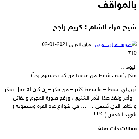
بالمواقف
شيخ قراء الشام : كريم راجح
أرسل
العراق العربي
2021-01-02
بريدا
710
إلكترونيا
اليوم ..
وبكل أسف سَقط من عيوننا من كنا نحسبهم رجالًا
تُرى أي سِقط – والسِقط كثير – من فكر – إن كان له عقل يفكر
– وأمر ونفذ هذا الأمر الشنيع ، ورفع صورة المجرم والقاتل
والكافر الذي يُسمى ……. في شوارع غزة العزة ويسمونه (
شهيد القدس ) ؟!!!!
مقالات ذات صلة