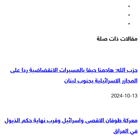
‫X
‫YouTube
انستقرام
مقالات ذات صلة
حزب الله: هاجمنا حيفا بالمسيرات الانقضاضية ردا على
المجازر الاسرائيلية بجنوب لبنان
2024-10-13
معركة طوفان الاقصى واسرائيل وقرب نهاية حكم الذيول
في العراق