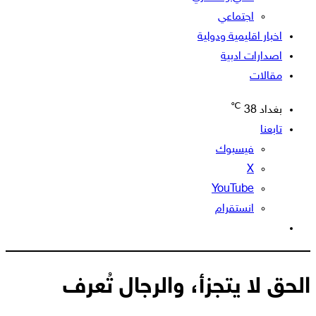
اجتماعي
اخبار اقليمية ودولية
اصدارات ادبية
مقالات
℃
بغداد
38
تابعنا
فيسبوك
‫X
‫YouTube
انستقرام
الوضع
المظلم
الحق لا يتجزأ، والرجال تُعرف