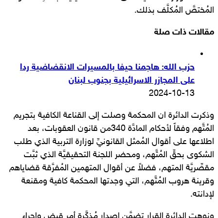
المُختصَّ المُكلَّف بذلك.
مقالات ذات صلة
حزب الله: هاجمنا حيفا بالمسيرات الانقضاضية ردا
على المجازر الاسرائيلية بجنوب لبنان
2024-10-13
وذكرت الدائرة ان المحكمة وصلت إلى القناعة الكافية بتجريم
المُتَّهم وفقاً لأحكام المادَّة 340من قانون العقوبات، بعد
اطلاعها على أقوال المُمثل القانونيِّ لوزارة التربية الذي طلب
الشكوى بحقِّ المُتَّهم، ومحضر اللجنة التحقيقيَّة الذي ثبَّت
مقصِّريَّة المتهم، فضلاً عن أقوال المتهمين المُفرَّقة قضاياهم
وقرينة هروب المُتَّهم، التي وجدتها المحكمة كافية ومقنعة
لإدانته.
ونوهت الدائرة القرار تضمَّن إصدار مُذكَّرة أمر قبضٍ وإجراء