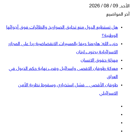
الأحد, 09 / 08 / 2026
آخر المواضيع
هل تستطيع الدول منع تحليق الصواريخ والطائرات فوق أجوائها
الوطنية؟
حزب الله: هاجمنا حيفا بالمسيرات الانقضاضية ردا على المجازر
الاسرائيلية بجنوب لبنان
مهزلة حقوق الانسان
معركة طوفان الاقصى واسرائيل وقرب نهاية حكم الذيول في
العراق
طوفان الأقصى .. فشل استخباري وسقوط نظرية الأمن
الاسرائيلي
فيسبوك
‫X
‫YouTube
انستقرام