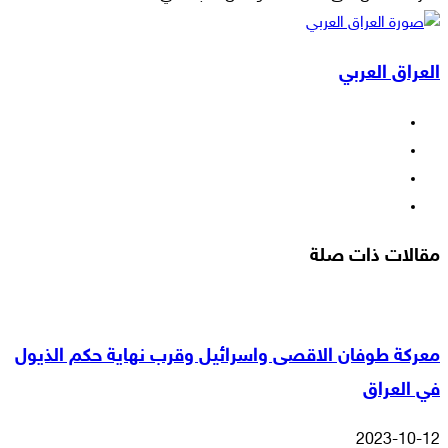
‫X
لاين
ڤايبر
طباعة
تيلقرام
ماسنجر
ماسنجر
مشاركة
واتساب
فيسبوك
عبر
العراق العربي
البريد
فيسبوك
‫X
‫YouTube
انستقرام
مقالات ذات صلة
معركة طوفان الاقصى واسرائيل وقرب نهاية حكم الذيول
في العراق
2023-10-12