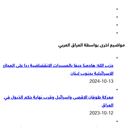
فيسبوك
‫X
‫YouTube
انستقرام
مواضيع اخرى بواسطة العراق العربي
حزب الله: هاجمنا حيفا بالمسيرات الانقضاضية ردا على المجازر
الاسرائيلية بجنوب لبنان
2024-10-13
معركة طوفان الاقصى واسرائيل وقرب نهاية حكم الذيول في
العراق
2023-10-12