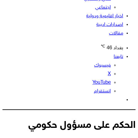
اجتماعي
اخبار اقليمية ودولية
اصدارات ادبية
مقالات
℃
بغداد
46
تابعنا
فيسبوك
‫X
‫YouTube
انستقرام
الوضع
المظلم
الحكم على مسؤول حكومي