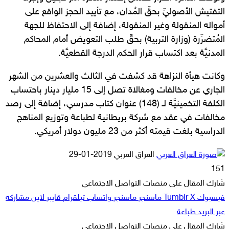
التفتيش الأصوليِّ بحقِّ المُدان، مع تأييد الحجز الواقع على
أمواله المنقولة وغير المنقولة، إضافة إلى الاحتفاظ للجهة
المُتضرِّرة (وزارة التربية) بحقِّ طلب التعويض أمام المحاكم
المدنيَّة بعد اكتساب قرار الحكم الدرجة القطعيَّة.
وكانت هيأة النزاهة قد كشفت في الثالث والعشرين من الشهر
الجاري عن مخالفات ومغالاة تصل إلى 15 مليار دينار باحتساب
الكلفة التخمينيَّة لـ (148) عنوان كتاب مدرسي، إضافة إلى رصد
مخالفات في عقد مع شركة بريطانية لطباعة وتوزيع المناهج
الدراسية بلغت قيمته أكثر من 23 مليون دولار أمريكي.
أرسل
العراق العربي
2019-01-29
بريدا
151
إلكترونيا
شارك المقال على منصات التواصل الاجتماعي
فيسبوك
‫X
ماسنجر
ماسنجر
واتساب
تيلقرام
ڤايبر
لاين
مشاركة
عبر البريد
طباعة
شارك المقال على منصات التواصل الاجتماعي