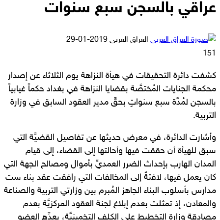
عراقي بالسجن سبع سنوات
أرسل
العراق العربي
2019-01-29
بريدا
151
إلكترونيا
كشفت دائرة التحقيقات في هيأة النزاهة يوم الثلاثاء عن إصدار
محكمة الجنايات المُختصَّة بقضايا النزاهة في بغداد حكماً غيابياً
بالسجن لمُدَّة سبع سنواتٍ بحقِّ مدير العقود السابق في وزارة
التربية.
وأشارت الدائرة، في معرض حديثها عن تفاصيل القضيَّة التي
سبق للهيأة أن حققت فيها وأحالتها إلى القضاء، إلى قيام
المدان الهارب بإحداث الضرر العمديِّ بأموال ومصالح الجهة التي
كان يعمل فيها، لافتةً إلى المخالفات التي رافقت عقد بناء ست
مدارس بأسلوب البناء الجاهز المُبرم بين وزارتي التربية والصناعة
والمعادن، إذ تمثلت بعدم إبلاغ لجنة العقود المركزيَّة بعدم
مصادقة وزارة التخطيط على الكلف التخمينيَّة، بعدِّهِ العضو