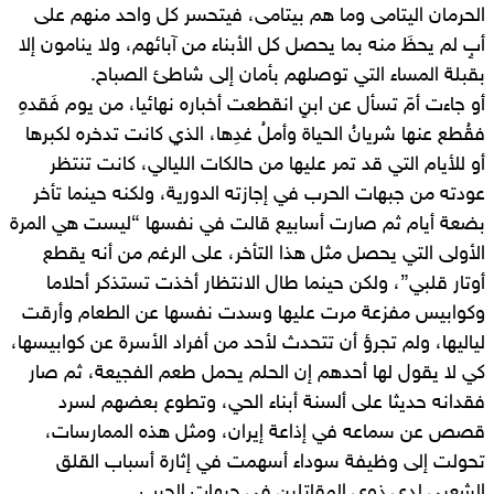
الحرمان اليتامى وما هم بيتامى، فيتحسر كل واحد منهم على
أبٍ لم يحظَ منه بما يحصل كل الأبناء من آبائهم، ولا ينامون إلا
بقبلة المساء التي توصلهم بأمان إلى شاطئ الصباح.
أو جاءت أمّ تسأل عن ابنٍ انقطعت أخباره نهائيا، من يوم فَقدهِ
فقُطع عنها شريانُ الحياة وأملُ غدِها، الذي كانت تدخره لكبرها
أو للأيام التي قد تمر عليها من حالكات الليالي، كانت تنتظر
عودته من جبهات الحرب في إجازته الدورية، ولكنه حينما تأخر
بضعة أيام ثم صارت أسابيع قالت في نفسها “ليست هي المرة
الأولى التي يحصل مثل هذا التأخر، على الرغم من أنه يقطع
أوتار قلبي”، ولكن حينما طال الانتظار أخذت تستذكر أحلاما
وكوابيس مفزعة مرت عليها وسدت نفسها عن الطعام وأرقت
لياليها، ولم تجرؤ أن تتحدث لأحد من أفراد الأسرة عن كوابيسها،
كي لا يقول لها أحدهم إن الحلم يحمل طعم الفجيعة، ثم صار
فقدانه حديثا على ألسنة أبناء الحي، وتطوع بعضهم لسرد
قصص عن سماعه في إذاعة إيران، ومثل هذه الممارسات،
تحولت إلى وظيفة سوداء أسهمت في إثارة أسباب القلق
الشعبي لدى ذوي المقاتلين في جبهات الحرب.