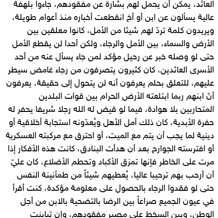
العائد، يمكن أن يحمل لهم بشارة عن مفقودهم، جاءوا بلهفة
عالية يسألون عن ابن أو أخ انقطعت أخباره منذ أعوام طويلة،
ويريدون كلمة تردّ لهم شيئا من الأمل، كانوا معلقين بين
الأرض والسماء، بين الأمل والرجاء، ولكن أحدا لن يقطع الأمل
حتى لو وصله خبر عن رحيل مؤكد لمن جاء يسأل عنه من أحد
الأسرى العائدين، كان كثيرون يتصرفون من رجاء غامض سيطر
عليهم، للتعلق بحلم يعرفون أنه لن يتحول إلى حقيقة، يعرفون
أنّ ابنهم ربما ابتلعته الأرض الحرام بين قوات البلدين
المتحاربين بلا هوادة، فيما لو قيض له الله رجلا شريفا يحفر له
حفرة الأبدية، كان ذلك أمل الأهل ويُعدّونه استجابة أخلاقية أو
دينية لما يجب أن يتم مع الميت، أو احترق مع مركبته العسكرية
أو افترسته الجوارح بعد أن هدأت البنادق، كانت هذه الأفكار إذا
مرت على الخاطر فإنها تمزق الأكباد وتحطم الأضلاع، كان عليّ
أن أرحب بهم ترحيبا عاليا، يُعطيهم شيئاً من طمأنينة النفس
حتى لو فقدوا الرجاء بالحصول على معلومة مؤكدة، كنت أقرأ
في عيون الجميع صراعاً بين الرضا بالتضحية بالابن من أجل
الوطن، وبين السخط على مصير مفقودهم، وإن تباينت