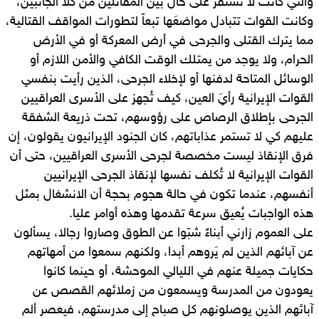
والتي كانت لا تستقر على حال بين المقاتلين من كلا الجانبين،
وكانت القوات تتبادل مواضعَها تبعاً لتطورات المواقف القتالية،
مما يترك القتلى والجرحى في أرض المعركة أو في الأرض
الحرام، ولا يوجد من يمتلك الوقت الكافي والأمن اللازم أو
الوسائل المتاحة لدفنها أو لإخلاء الجرحى، الذين رأيت بنفسي
القوات الإيرانية رأيَ العين، كيف تُجهز على الأسرى العراقيين
الجرحى بإطلاق الرصاص على رؤوسهم، تحت ذريعة الشفقة
عليهم كي لا تستمر عذاباتهم، كان الجنود الإيرانيون يقولون، إن
فرق الإنقاذ ليست مخصصة لجرحى الأسرى العراقيين، حتى أن
القوات الإيرانية لا تُكلف نفسها لإنقاذ الجرحى الإيرانيين
أنفسهم، عندما تكون في حالة هجوم بحجة أن الانشغال بمثل
هذه الواجبات يُعيق سرعة تقدمها وهذه أوامر عليا.
على العموم زارني أبناءٌ شبّوا عن الطوق وصاروا رجالا، يسألون
عن آبائهم الذين لم يَروهم أبدا، ولكنهم سمعوا من أمهاتهم
حكايات جميلة عنهم في الليالي الموحشة، أو حينما كانوا
يعودون من المدرسة ويسمعون من زملائهم القصص عن
آبائهم الذين يوصلونهم كل صباح إلى مدرستهم، فيعصر ألم