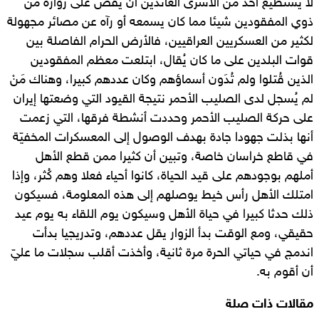
لا يستطيع أحد من الأسرى العائدين أن يقص على زواره من
ذوي المفقودين شيئا مما كان يسمعه أو رآه عن مصائر مجهولة
لكثير من العسكريين العراقيين، فالأرض الحرام الفاصلة بين
قوات البلدين على ما كان يُقال، ابتلعت معظم المفقودين
الذين قُتلوا ولم تُدَون أسماؤهم وكان عددهم كبيرا، وهناك مَنْ
لم يُسجل لدى الصليب الأحمر نتيجة القيود التي وضعتها إيران
على حركة الصليب الأحمر وحددت أنشطة فرقها، التي زعمت
أنها بذلت جهودا جادة بهدف الوصول إلى المعسكرات المخفيّة
في قاطع خراسان خاصة، وتبين أن كثيرا ممن قطع الأهل
أملهم بوجودهم على قيد الحياة، كانوا أحياء فعلا وهم كُثر، وإذا
امتلك الأهل رأس خيط يوصلهم إلى هذه المعلومة، فسيكون
ذلك حدثا كبيرا في حياة الأهل وسيكون يوم اللقاء به يوم عيد
حقيقي، ومع الوقت بدأ الزوار يقل عددهم، وتدريجيا بدأت
اندمج في حياتي الحرة مرة ثانية، وأخذت أقلب سجلات ما عليّ
أن أقوم به.
مقالات ذات صلة