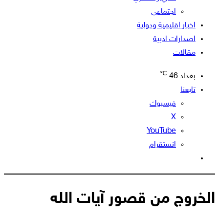
اجتماعي
اخبار اقليمية ودولية
اصدارات ادبية
مقالات
℃
بغداد
46
تابعنا
فيسبوك
‫X
‫YouTube
انستقرام
الوضع
المظلم
الخروج من قصور آيات الله