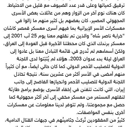
ترقيق كمياتها وعلى قدر عدد الضيوف مع قليل من الاحتياط.
كان هناك نوع آخر من الزوار وهم من عائلات بعض الأسرى
المجهولي المصير، كان بعضهم بل كثير منهم ما زالوا في
معسكرات الأسر الإيرانية بما فيهم أسرى معسكر قمصر كاشان
“خرابة ناصر شاه” والذين تم نقلهم معنا يوم 25 آب 2001 إلى
معسكر برندك الذي كان محطتنا الأخيرة قبل العودة إلى العراق،
ولكنّ أسماءهم لم تُدرج في قائمة التبادل معنا بل عادوا إلى
العراق ليلة بدء عدوان 2003، هؤلاء لم يُثبّتوا لدى اللجنة
الدولية للصليب الأحمر الدولي كما كان حالي ايضاً، مع أن كثيراً
منهم أمضى في الأسر أكثر من عشرين سنة، نتيجة تخاذل
اللجنة الدولية للصليب الأحمر وانحيازها الفاضح إلى جانب
إيران، التي كانت تتفنن في إخفاء الأسرى بوضع برامج طارئة
لنقلهم المستمر من معسكر مخفي إلى آخر أكثر مجهولية كما
حصل مع مجموعتنا، ولم تتوفر لدينا معلومات عن معسكرات
أخرى بنفس المواصفات.
كثيرٌ من المفقودين تُركتْ جثامينُهم في جبهات القتال الدامية،