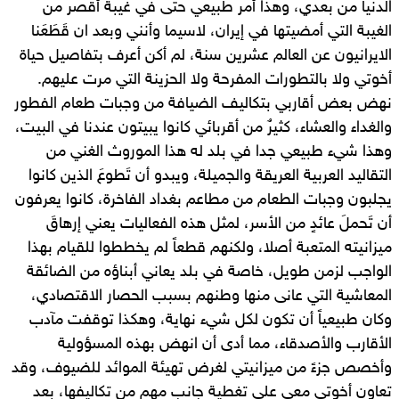
الدنيا من بعدي، وهذا أمر طبيعي حتى في غيبة أقصر من
الغيبة التي أمضيتها في إيران، لاسيما وأنني وبعد ان قَطَعَنا
الايرانيون عن العالم عشرين سنة، لم أكن أعرف بتفاصيل حياة
أخوتي ولا بالتطورات المفرحة ولا الحزينة التي مرت عليهم.
نهض بعض أقاربي بتكاليف الضيافة من وجبات طعام الفطور
والغداء والعشاء، كثيرٌ من أقربائي كانوا يبيتون عندنا في البيت،
وهذا شيء طبيعي جدا في بلد له هذا الموروث الغني من
التقاليد العربية العريقة والجميلة، ويبدو أن تَطوعَ الذين كانوا
يجلبون وجبات الطعام من مطاعم بغداد الفاخرة، كانوا يعرفون
أن تَحملَ عائدٍ من الأسر، لمثل هذه الفعاليات يعني إرهاقَ
ميزانيته المتعبة أصلا، ولكنهم قطعاً لم يخططوا للقيام بهذا
الواجب لزمن طويل، خاصة في بلد يعاني أبناؤه من الضائقة
المعاشية التي عانى منها وطنهم بسبب الحصار الاقتصادي،
وكان طبيعياً أن تكون لكل شيء نهاية، وهكذا توقفت مآدب
الأقارب والأصدقاء، مما أدى أن انهض بهذه المسؤولية
وأخصص جزءً من ميزانيتي لغرض تهيئة الموائد للضيوف، وقد
تعاون أخوتي معي على تغطية جانب مهم من تكاليفها، بعد