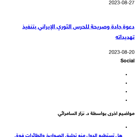
2023-08-27
دعوة جادة وصريحة للحرس الثوري الإيراني بتنفيذ
تهديداته
2023-08-20
Social
فيسبوك
‫X
‫YouTube
انستقرام
مواضيع اخرى بواسطة د. نزار السامرائي
هل تستطيع الدول منع تحليق الصواريخ والطائرات فوق