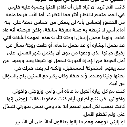
كانت الأم تريد أن تراه قبل أن تغادر الدنيا بحسرة عليه فليس
في العمر متسع لانتظارٍ أكثر مما انتظرت، أما الأب فربما منعه
من الحضور إحساس بأنه لن يتمكن من احتباس دمعة على ابنه
أمام أسير لا تربطه به صلة معرفة سابقة، ولكن فرصته أنه عاد
فقط، ولهذا فضل إرسال زوجته لتأدية هذه المهمة الشاقة التي
قد تحمل البشارة أو قد تحمل ماسأة، أو جاءت زوجة تسأل عن
رفيق حياتها الذي ودعها من دون أن يكتمل شهر العسل، على
أمل العودة من الإجازة الدورية ليحمل لها شوقا وحبا ووعودا عن
مشاريعهم المشتركة للمستقبل، ولكنه لم يعد، فترك في
بطنها جنينا وعندما وُلدَ طفلا وكان يكبر مع السنين يلح بالسؤال
عن أبيه.
كنت مع كل زيارة أتخيل ما عاناه أبي وأمي وزوجتي واخوتي
واخواتي، في تتبع أخباري أيام كنت مفقودا، قالت زوجتي إنها
كانت تذهب لكل أسير تسمع أنه عاد وهي تحمل صورتي لتسأل
عني ولم تقطع الأمل.
أو زارني ذووهم وهم ما زالوا يعلقون آمالاً على أن الأسير