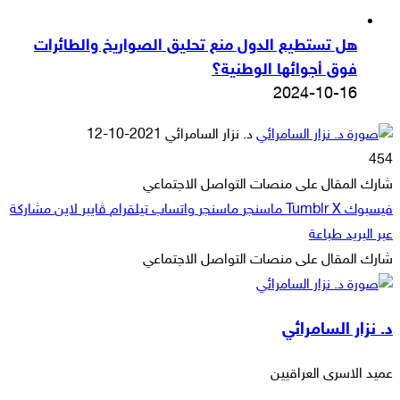
هل تستطيع الدول منع تحليق الصواريخ والطائرات
فوق أجوائها الوطنية؟
2024-10-16
أرسل
د. نزار السامرائي
2021-10-12
بريدا
454
إلكترونيا
شارك المقال على منصات التواصل الاجتماعي
فيسبوك
‫X
ماسنجر
ماسنجر
واتساب
تيلقرام
ڤايبر
لاين
مشاركة
عبر البريد
طباعة
شارك المقال على منصات التواصل الاجتماعي
‫X
لاين
ڤايبر
طباعة
تيلقرام
ماسنجر
ماسنجر
مشاركة
واتساب
فيسبوك
عبر
د. نزار السامرائي
البريد
عميد الاسرى العراقيين