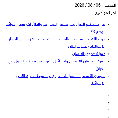
الخميس, 06 / 08 / 2026
آخر المواضيع
هل تستطيع الدول منع تحليق الصواريخ والطائرات فوق أجوائها
الوطنية؟
حزب الله: هاجمنا حيفا بالمسيرات الانقضاضية ردا على المجازر
الاسرائيلية بجنوب لبنان
مهزلة حقوق الانسان
معركة طوفان الاقصى واسرائيل وقرب نهاية حكم الذيول في
العراق
طوفان الأقصى .. فشل استخباري وسقوط نظرية الأمن
الاسرائيلي
فيسبوك
‫X
‫YouTube
انستقرام