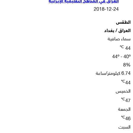
العراق في المناهج التعليمية الإيرانية
2018-12-24
الطقس
العراق / بغداد
سماء صافية
℃
44
44º - 40º
8%
6.74 كيلومتر/ساعة
℃
44
الخميس
℃
47
الجمعة
℃
46
السبت