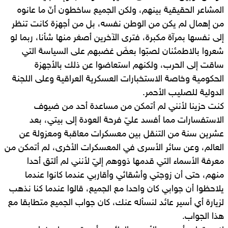
المشاعر الحقيقية بينهم، ولكن الجميع ساخطون أنّ ما عانوه
من إهمال لم يكن من الوطن نفسه، بل من أجهزة كانت تنظر
إلى نفسها بمرآة مكبرة، فترى الآخرين أصغر منها شأنا، ربما لو
شعروا بالاطمئنان لصبّوا بعضَ غضبهم على السياسة التي
ساقت إلى الحرب، ولكنهم استعاضوا عن ذلك بالأجهزة
الحكومية وخاصة الاستخبارات العسكرية العراقية وعلى اللجنة
الدولية للصليب الأحمر.
كنت حزينا لأنني لم أتمكن من مساعدة أحد من ضيوف
الاستفسارات مما أفسد عليّ فرحة العودة إلى بيتي، بعد
عشرين سنة من التنقل بين معسكرات معاقبة ومعزولة عن
العالم، وعن سائر الأسرى في المعسكرات الأخرى، لم أتمكن من
معرفة الأسماء التي قدمها ذووهم إليّ لأنني لم ألتق أحدا
منهم، حتى أن زوجتي وأشقائي وأقاربي عندما كانوا عندما
يلاحظوا أن جوابي كان واحدا مع الجميع، قالوا عندما كنا نذهب
لزيارة أي أسير عائد لنسأله عنك، كان جواب الجميع متطابقا مع
هذا الجواب.