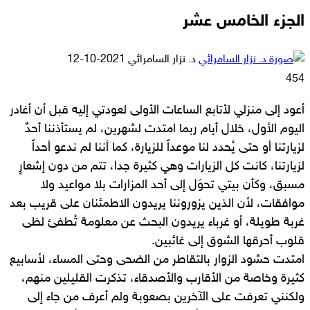
الجزء الخامس عشر
أرسل
د. نزار السامرائي
2021-10-12
بريدا
454
إلكترونيا
أعود إلى منزلي لأتابع الساعات الأولى لعودتي إليه قبل أن أغادر
اليوم الأول، خلال أيام ربما امتدت لشهرين، لم يستأذننا أحدٌ
لزيارتنا أو حتى يُحدد لنا موعداً للزيارة، كما أننا لم ندعو أحداً
لزيارتنا، كانت كل الزيارات وهي كثيرة جدا، تتم من دون إشعارٍ
مسبق، وكأن بيتي تحوَل إلى أحد المزارات بلا مواعيد ولا
موافقات، لأن الذين يزوروننا يريدون الاطمئنان على قريب بعد
غربة طويلة، أو غرباء يريدون البحث عن معلومة تُطفئ لظى
قلوب أحرقها الشوق إلى غائبين.
امتدت حشود الزوار بالتقاطر من الضحى وحتى المساء، لأسابيع
كثيرة وخاصة من الأقارب والأصدقاء، تذكرت القليلين منهم،
ولكنني تعرفت على الآخرين بصعوبة ولم أعرف من جاء إلى