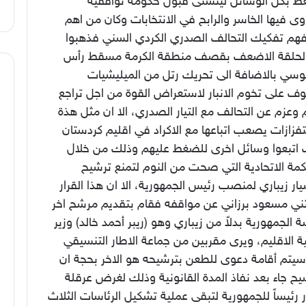
ط بكل الوسائل ليتسنى قبول حكومة توافقية
ى فيها الخاسر والرابح في الانتخابات وكان من اهم
فهم تفكيك التحالف الصدري الكردي السني فذهبوا
الحلقة الاضعف بقصف منطقة الكرمة مسقط رأس
بوسي بالاضافة الى تحريك رتل من الميليشيات
وف على تخوم الانبار لاستعراض القوة من اجل تراجع
وعزم عن التحالف مع التيار الصدري، الا ان مثل هذة
فزازات يصعب اتباعها مع الاكراد في اقليم كردستان
 اتبعوا وسائل اخرى للضغط عليهم وذلك من خلال
كمة الاتحادية التي صحت من النوم لتمنع ترشيح
ر زيباري لمنصب رئيس الجمهورية، الا ان هذا القرار
ثني مسعود برزاني عن مواقفه فقام بتقديم مرشح اخر
ة الجمهورية بدلاً من زيباري وهو (ريبر أحمد خالد) وزير
ة الاقليم، ويرى مقربين من جماعة الاطار التنسيقي
 سيتم أقامة دعوى للطعن بترشيحه هو الاخر بحجة ان
يح جاء بعد نفاذ المدة القانونية وذلك لغرض عرقلة
ر رئيساً للجمهورية لتبقى عملية تشكيل الرئاسات الثلاث