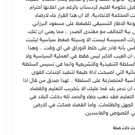
ل حكومة اقليم كردستان بالرغم من اعلانها احترام
ت المحكمة الاتحادية، الا ان هذا القرار جاء لارضاء
عة الاطار التنسيقي للضغط على مسعود البرزاني
نية التحالف مع مقتدى الصدر .. مما يعني ان تلك
ارات المسيسة ليست الا وسيلة ضغط سياسية ليثبت
لس بأنه قادر على خلط الاوراق في اي وقت .. وهذا
ان العيب الاكبر ليس فقط في العملية السياسية ولا
لسلطة التنفيذية والتشريعية وانما في تسيس السلطة
ائية التي اصبحت اداة طيعة لتنفيذ اجندات القوى
اسية المتصارعة على السلطة .. لهذا صدق من قال اذا
ان تدمر بلد فما عليك الا بتخريب التعليم والقضاء.
التعليم فقد ذهب جفاء والحمد لله دخلت البلاد في
 الجهل والظلمات، واما القضاء فمكث في الارض
ي اللصوص والفاسدين.
ت ذات صلة