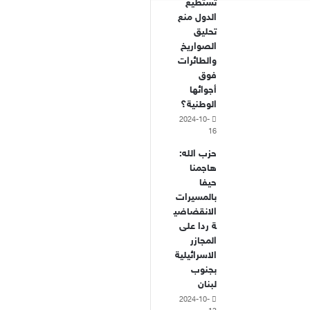
تستطيع
الدول منع
تحليق
الصواريخ
والطائرات
فوق
أجوائها
الوطنية؟
2024-10-
16
حزب الله:
هاجمنا
حيفا
بالمسيرات
الانقضاضي
ة ردا على
المجازر
الاسرائيلية
بجنوب
لبنان
2024-10-