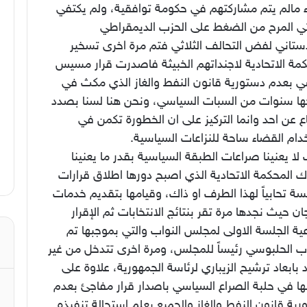
ء مالم يتم مشاركتهم في حكومة توافقية، ولم يكتفي
اثي المرح من الضغط على الحزب الديمقراطي
دستاني لفض التحالف الثلاثي فتم مرة اخرى تسخير
كمة الاتحادية لاجنداتهم الخبيثة فاصدرت قرار مسيس
 بعدم دستورية قانون النفط والغاز الذي مكث في
جها سنوات من السبات السياسي، ونحن هنا لسنا بصدد
ع عن احد وانما التركيز على ان الخطورة تكمن في
ام القضاء ساحة للنزاعات السياسية.
لا يعنينا صراعات الطبقة السياسية بقدر ما يعنينا
 المحكمة الاتحادية الذي اصبح دورها اطلاق قرارات
 تحابياً لهذا الطرف او ذاك، وقيامها بتقديم خدمات
ان حيث نجدها مرة تقر بنتائج الانتخابات ثم الإقرار
ية الجلسة الاولى لمجلس النواب والتي بموجبها تم
اب الحلبوسي رئيساً للمجلس، ومرة اخرى تتدخل من غير
 بابعاد ترشيح الزيباري لرئاسة الجمهورية، علاوة على
ها في حلبة الصراع السياسي باصدار قرار مفاجئ بعدم
ية قانون النفط والغاز والجميع يعلم استحالة تنفيذه