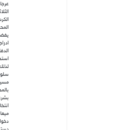
عرجا
الثل
الكر
المح
يفضي
ادرا
الدفا
استخد
لذلك 
سلوك
مسيسة
بالمج
بشرع
انتخ
ميعاد
دخول
دستور