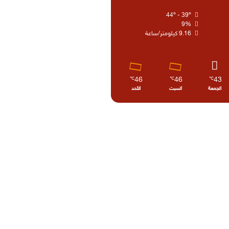
44º - 39º
9%
9.16 كيلومتر/ساعة
46
46
43
℃
℃
℃
الجمعة
السبت
الأحد