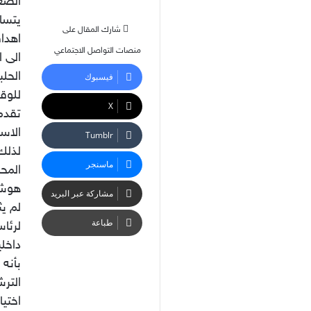
الضغ
يتساو
شارك المقال على
اهدا
منصات التواصل الاجتماعي
الى 
الحل
فيسبوك
للوق
‫X
تقدم 
الاست
لذلك
ماسنجر
المح
هوشيا
مشاركة عبر البريد
لم ي
طباعة
لرئاس
داخلي
بأنه
الترش
اختيا