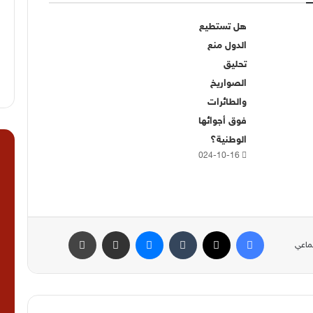
هل تستطيع
الدول منع
تحليق
الصواريخ
والطائرات
فوق أجوائها
الوطنية؟
ا
2024-10-16
فيسبوك
‫X
ماسنجر
مشاركة عبر البريد
طباعة
ماعي