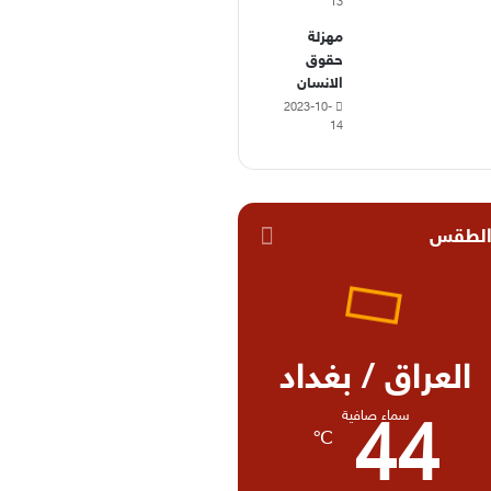
13
مهزلة
حقوق
الانسان
2023-10-
14
لطقس
العراق / بغداد
سماء صافية
44
℃