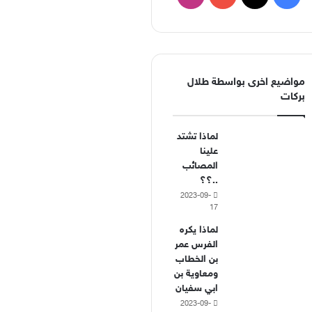
مواضيع اخرى بواسطة طلال
بركات
لماذا تشتد
علينا
المصائب
..؟؟
2023-09-
17
لماذا يكره
الفرس عمر
بن الخطاب
ومعاوية بن
ابي سفيان
2023-09-