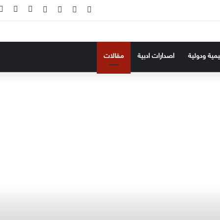
‫X
فيسبوك
‫YouTube
انستقرام
تسجيل ال
إضاف
ليمية ودولية
اصدارات ادبية
مقالات