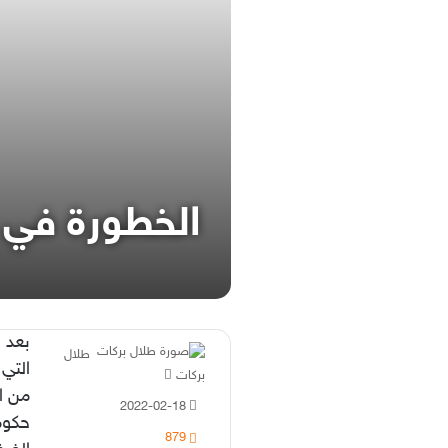
الخطورة في 
بعد ق
طلال
التي 
أرسل
بركات
من ا
بريدا
2022-02-18
إلكترونيا
حكومة
879