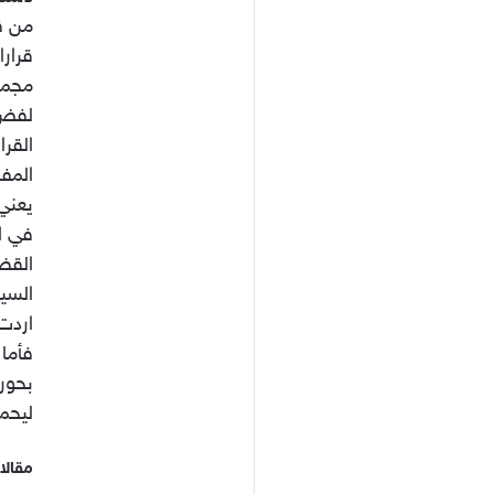
من قب
قرارا
مجمو
لفض 
القر
المف
يعني 
في ا
القض
السي
اردت 
فأما 
بحور
ليحم
مقالا