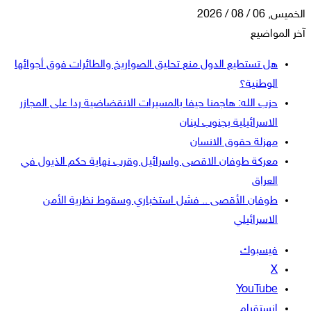
الخميس, 06 / 08 / 2026
آخر المواضيع
هل تستطيع الدول منع تحليق الصواريخ والطائرات فوق أجوائها
الوطنية؟
حزب الله: هاجمنا حيفا بالمسيرات الانقضاضية ردا على المجازر
الاسرائيلية بجنوب لبنان
مهزلة حقوق الانسان
معركة طوفان الاقصى واسرائيل وقرب نهاية حكم الذيول في
العراق
طوفان الأقصى .. فشل استخباري وسقوط نظرية الأمن
الاسرائيلي
فيسبوك
‫X
‫YouTube
انستقرام