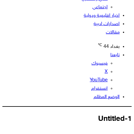
اجتماعي
اخبار اقليمية ودولية
اصدارات ادبية
مقالات
℃
بغداد
44
تابعنا
فيسبوك
‫X
‫YouTube
انستقرام
الوضع المظلم
Untitled-1