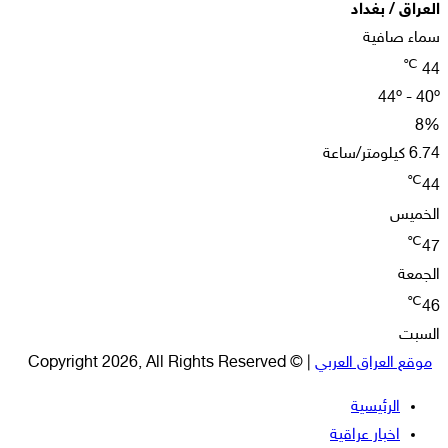
العراق / بغداد
سماء صافية
℃
44
44º - 40º
8%
6.74 كيلومتر/ساعة
℃
44
الخميس
℃
47
الجمعة
℃
46
السبت
موقع العراق العربي
| © Copyright 2026, All Rights Reserved
الرئيسية
اخبار عراقية