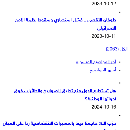
2023-10-12
طوفان الأقصى .. فشل استخباري وسقوط نظرية الأمن
الاسرائيلي
2023-10-11
الكل (2063)
آخر المواضيع المنشورة
أشهر المواضيع
هل تستطيع الدول منع تحليق الصواريخ والطائرات فوق
أجوائها الوطنية؟
2024-10-16
حزب الله: هاجمنا حيفا بالمسيرات الانقضاضية ردا على المجازر