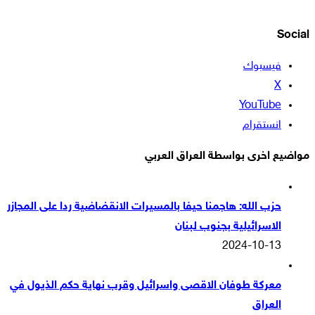
Social
فيسبوك
‫X
‫YouTube
انستقرام
مواضيع اخرى بواسطة العراق العربي
حزب الله: هاجمنا حيفا بالمسيرات الانقضاضية ردا على المجازر
الاسرائيلية بجنوب لبنان
2024-10-13
معركة طوفان الاقصى واسرائيل وقرب نهاية حكم الذيول في
العراق