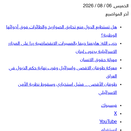
الخميس, 06 / 08 / 2026
آخر المواضيع
هل تستطيع الدول منع تحليق الصواريخ والطائرات فوق أجوائها
الوطنية؟
حزب الله: هاجمنا حيفا بالمسيرات الانقضاضية ردا على المجازر
الاسرائيلية بجنوب لبنان
مهزلة حقوق الانسان
معركة طوفان الاقصى واسرائيل وقرب نهاية حكم الذيول في
العراق
طوفان الأقصى .. فشل استخباري وسقوط نظرية الأمن
الاسرائيلي
فيسبوك
‫X
‫YouTube
انستقرام