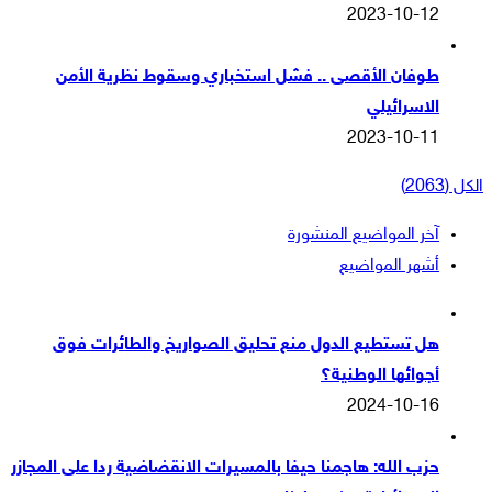
2023-10-12
طوفان الأقصى .. فشل استخباري وسقوط نظرية الأمن
الاسرائيلي
2023-10-11
الكل (2063)
آخر المواضيع المنشورة
أشهر المواضيع
هل تستطيع الدول منع تحليق الصواريخ والطائرات فوق
أجوائها الوطنية؟
2024-10-16
حزب الله: هاجمنا حيفا بالمسيرات الانقضاضية ردا على المجازر