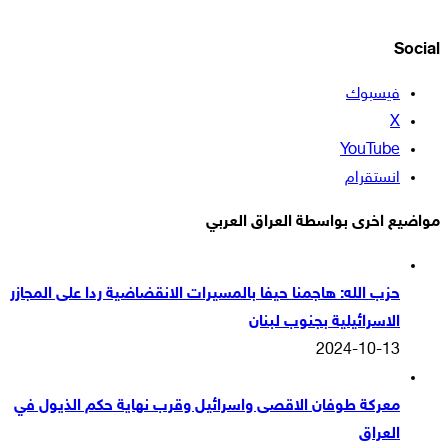
Social
فيسبوك
‫X
‫YouTube
انستقرام
مواضيع اخرى بواسطة العراق العربي
حزب الله: هاجمنا حيفا بالمسيرات الانقضاضية ردا على المجازر
الاسرائيلية بجنوب لبنان
2024-10-13
معركة طوفان الاقصى واسرائيل وقرب نهاية حكم الذيول في
العراق