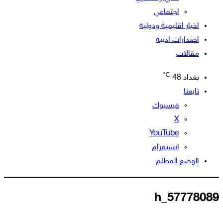
اجتماعي
اخبار اقليمية ودولية
اصدارات ادبية
مقالات
℃
بغداد
48
تابعنا
فيسبوك
‫X
‫YouTube
انستقرام
الوضع المظلم
h_57778089