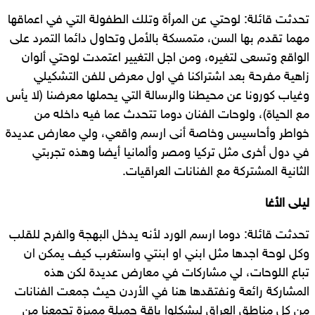
تحدثت قائلة: لوحتي عن المرأة وتلك الطفولة التي في اعماقها
مهما تقدم بها السن، متمسكة بالأمل وتحاول دائما التمرد على
الواقع وتسعى لتغيره، ومن اجل التغيير اعتمدت لوحتي ألوان
زاهية مفرحة بعد اشتراكنا في اول معرض للفن التشكيلي
وغياب كورونا عن محيطنا والرسالة التي يحملها معرضنا (لا يأس
مع الحياة)، ولوحات الفنان دوما تتحدث عما فيه داخله من
خواطر وأحاسيس وخاصة أنى ارسم واقعي، ولي معارض عديدة
في دول أخرى مثل تركيا ومصر وألمانيا أيضا وهذه تجربتي
الثانية المشتركة مع الفنانات العراقيات.
ليلى الأغا
تحدثت قائلة: دوما ارسم الورد لأنه يدخل البهجة والفرح للقلب
وكل لوحة اجدها مثل ابني او ابنتي واستغرب كيف يمكن ان
تباع اللوحات، لي مشاركات في معارض عديدة لكن هذه
المشاركة رائعة ونفتقدها هنا في الأردن حيث جمعت الفنانات
من كل مناطق العراق ليشكلوا باقة جميلة مميزة تجمعنا من