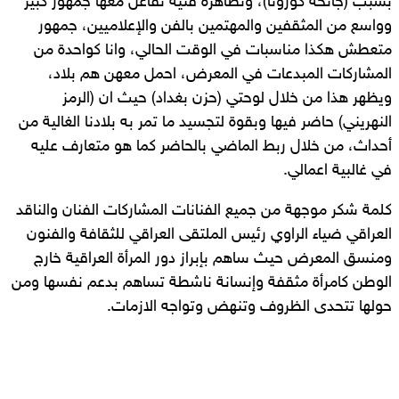
بسبب (جائحة كورونا)، وتظاهرة فنية تفاعل معها جمهور كبير
وواسع من المثقفين والمهتمين بالفن والإعلاميين، جمهور
متعطش هكذا مناسبات في الوقت الحالي، وانا كواحدة من
المشاركات المبدعات في المعرض، احمل معهن هم بلاد،
ويظهر هذا من خلال لوحتي (حزن بغداد) حيث ان (الرمز
النهريني) حاضر فيها وبقوة لتجسيد ما تمر به بلادنا الغالية من
أحداث، من خلال ربط الماضي بالحاضر كما هو متعارف عليه
في غالبية اعمالي.
كلمة شكر موجهة من جميع الفنانات المشاركات الفنان والناقد
العراقي ضياء الراوي رئيس الملتقى العراقي للثقافة والفنون
ومنسق المعرض حيث ساهم بإبراز دور المرأة العراقية خارج
الوطن كامرأة مثقفة وإنسانة ناشطة تساهم بدعم نفسها ومن
حولها تتحدى الظروف وتنهض وتواجه الازمات.