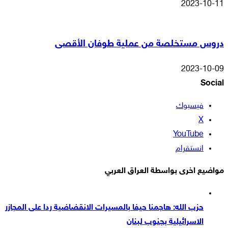
2023-10-11
دروس مستخلصة من عملية طوفان الأقصى
2023-10-09
Social
فيسبوك
‫X
‫YouTube
انستقرام
مواضيع اخرى بواسطة العراق العربي
حزب الله: هاجمنا حيفا بالمسيرات الانقضاضية ردا على المجازر
الاسرائيلية بجنوب لبنان