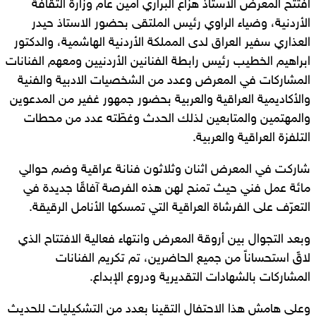
افتتح المعرض الأستاذ هزّاع البراري أمين عام وزارة الثقافة
الأردنية، وضياء الراوي رئيس الملتقى بحضور الاستاذ حيدر
العذاري سفير العراق لدى المملكة الأردنية الهاشمية، والدكتور
ابراهيم الخطيب رئيس رابطة الفنانين الأردنيين ومعهم الفنانات
المشاركات في المعرض وعدد من الشخصيات الادبية والفنية
والأكاديمية العراقية والعربية بحضور جمهور غفير من المدعوين
والمهتمين والمتابعين لذلك الحدث وغطّته عدد من محطات
التلفزة العراقية والعربية.
شاركت في المعرض اثنان وثلاثون فنانة عراقية وضم حوالي
مائة عمل فني حيث تمنح لهن هذه الفرصة آفاقًا جديدة في
التعرّف على الفرشاة العراقية التي تمسكها الأنامل الرقيقة.
وبعد التجوال بين أروقة المعرض وانتهاء فعالية الافتتاح الذي
لاقً استحساناً من جميع الحاضرين، تم تكريم الفنانات
المشاركات بالشهادات التقديرية ودروع الإبداع.
وعلى هامش هذا الاحتفال التقينا بعدد من التشكيليات للحديث