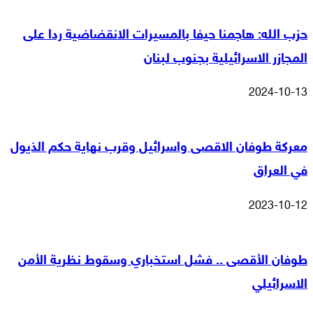
حزب الله: هاجمنا حيفا بالمسيرات الانقضاضية ردا على
المجازر الاسرائيلية بجنوب لبنان
2024-10-13
معركة طوفان الاقصى واسرائيل وقرب نهاية حكم الذيول
في العراق
2023-10-12
طوفان الأقصى .. فشل استخباري وسقوط نظرية الأمن
الاسرائيلي