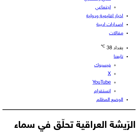
اجتماعي
اخبار اقليمية ودولية
اصدارات ادبية
مقالات
℃
بغداد
38
تابعنا
فيسبوك
‫X
‫YouTube
انستقرام
الوضع المظلم
الرّيشة العراقية تحلّق في سماء