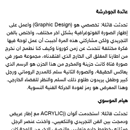
عائدة الجوخرشة
تحدثت قائلة: تخصصي هو (Graphic Design) واعمل على
إظهار الصورة الفوتوغرافية بشكل اخر مختلف، واختص بالفن
التجريدي ولكن مشاركتي هذه المرة أحببت أن عمل لوحة فيها
فكرة مختلفة تتحدث عن زمن كورونا وكيف كنا نطمح ان نخرج
من اطارنا المغلق الى الخارج الذي افتقدناه، مجموعة صور في
صورة فتاة كانت حزينة والمخرج من هذا الحزن هو الرسم الذي
يعاكس الحقيقة، والصورة الثانية سلم كالمدرج الروماني ورجل
كبير وطفل يريدون طلوع ذلك السلم والنظر للفضاء الخارجي.
وهذا المعرض هو رمز لعودة الحركة الفنية النسوية.
هيام الموسوي
تحدثت قائلة: استخدمت ألوان ((ACRYLIC مع إطار عريض
ودمجت بين الفن التجريدي والتكعيبي، واخذت عنصر الرجل
ومثلته بخطوط حاده وتعابير، والنصف الاخر من اللوحة كان