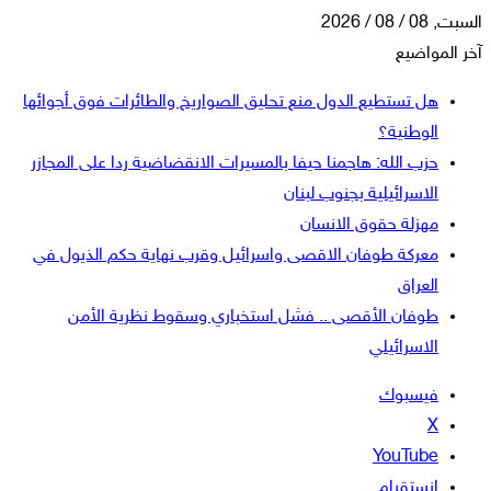
السبت, 08 / 08 / 2026
آخر المواضيع
هل تستطيع الدول منع تحليق الصواريخ والطائرات فوق أجوائها
الوطنية؟
حزب الله: هاجمنا حيفا بالمسيرات الانقضاضية ردا على المجازر
الاسرائيلية بجنوب لبنان
مهزلة حقوق الانسان
معركة طوفان الاقصى واسرائيل وقرب نهاية حكم الذيول في
العراق
طوفان الأقصى .. فشل استخباري وسقوط نظرية الأمن
الاسرائيلي
فيسبوك
‫X
‫YouTube
انستقرام