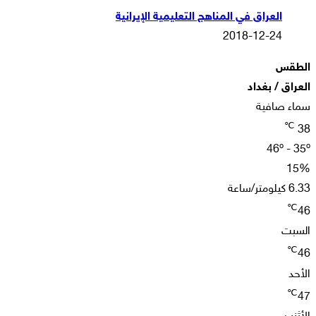
العراق في المناهج التعليمية الإيرانية
2018-12-24
الطقس
العراق / بغداد
سماء صافية
℃
38
46º - 35º
15%
6.33 كيلومتر/ساعة
℃
46
السبت
℃
46
الأحد
℃
47