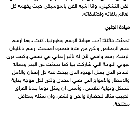
الفن التشكيلي، وانا اشبه الفن بالموسيقى حيث يفهمه كل
العالم بلغاته واختلافاته.
ميادة الجلبي
تحدثت قائلة
:
أحب هواية الرسم وطورتها، كنت دوما ارسم
بقلم الرصاص ولكن من فترة قصيرة أصبحت ارسم بالألوان
الزيتية، رسم واقعي لأن له تأثير إيجابي في نفسي وكيف ترى
عيوني اللوحة التي شاركت بها كما تحدثت عن البحر وجماله
الساحر الذي يمثل الهدوء الذي يبحث عنه كل إنسان والأمل
والانتظار والأمواج التي تعني التحدي ولكن لكل موجه بداية
تتشكل ونهاية تتلاشى، وأتمنى ان يمثل دوما بلدنا العراق
الحبيب مثالا للحضارة والفن والشعر، وان نمثله بمحافل
مختلفة.