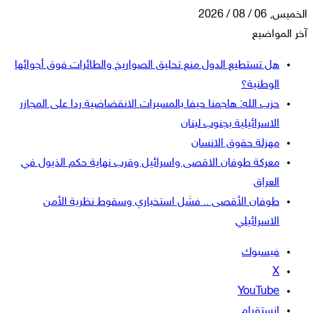
الخميس, 06 / 08 / 2026
آخر المواضيع
هل تستطيع الدول منع تحليق الصواريخ والطائرات فوق أجوائها
الوطنية؟
حزب الله: هاجمنا حيفا بالمسيرات الانقضاضية ردا على المجازر
الاسرائيلية بجنوب لبنان
مهزلة حقوق الانسان
معركة طوفان الاقصى واسرائيل وقرب نهاية حكم الذيول في
العراق
طوفان الأقصى .. فشل استخباري وسقوط نظرية الأمن
الاسرائيلي
فيسبوك
‫X
‫YouTube
انستقرام