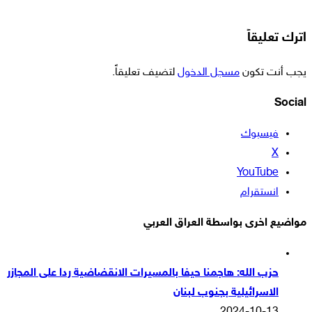
اترك تعليقاً
يجب أنت تكون
مسجل الدخول
لتضيف تعليقاً.
Social
فيسبوك
‫X
‫YouTube
انستقرام
مواضيع اخرى بواسطة العراق العربي
حزب الله: هاجمنا حيفا بالمسيرات الانقضاضية ردا على المجازر
الاسرائيلية بجنوب لبنان