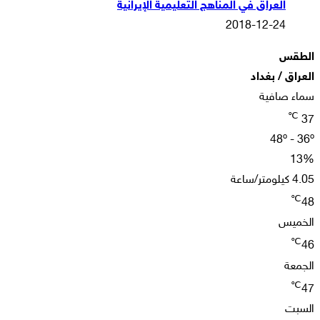
العراق في المناهج التعليمية الإيرانية
2018-12-24
الطقس
العراق / بغداد
سماء صافية
℃
37
48º - 36º
13%
4.05 كيلومتر/ساعة
℃
48
الخميس
℃
46
الجمعة
℃
47
السبت