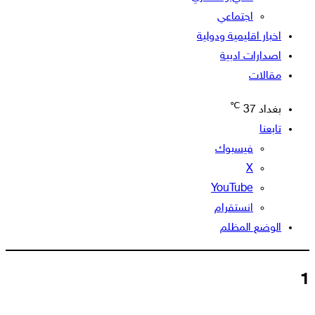
اجتماعي
اخبار اقليمية ودولية
اصدارات ادبية
مقالات
℃
بغداد
37
تابعنا
فيسبوك
‫X
‫YouTube
انستقرام
الوضع المظلم
1