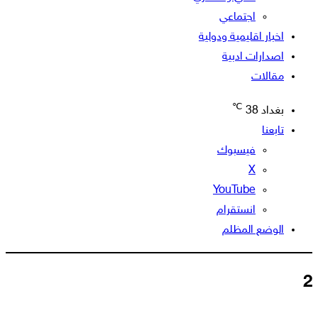
اجتماعي
اخبار اقليمية ودولية
اصدارات ادبية
مقالات
℃
بغداد
38
تابعنا
فيسبوك
‫X
‫YouTube
انستقرام
الوضع المظلم
2