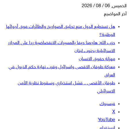
الخميس, 06 / 08 / 2026
آخر المواضيع
هل تستطيع الدول منع تحليق الصواريخ والطائرات فوق أجوائها
الوطنية؟
حزب الله: هاجمنا حيفا بالمسيرات الانقضاضية ردا على المجازر
الاسرائيلية بجنوب لبنان
مهزلة حقوق الانسان
معركة طوفان الاقصى واسرائيل وقرب نهاية حكم الذيول في
العراق
طوفان الأقصى .. فشل استخباري وسقوط نظرية الأمن
الاسرائيلي
فيسبوك
‫X
‫YouTube
انستقرام