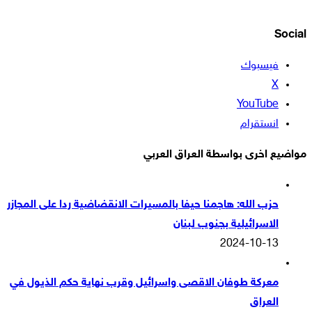
Social
فيسبوك
‫X
‫YouTube
انستقرام
مواضيع اخرى بواسطة العراق العربي
حزب الله: هاجمنا حيفا بالمسيرات الانقضاضية ردا على المجازر
الاسرائيلية بجنوب لبنان
2024-10-13
معركة طوفان الاقصى واسرائيل وقرب نهاية حكم الذيول في
العراق