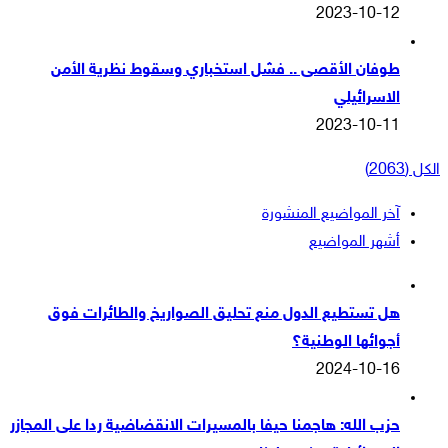
2023-10-12
طوفان الأقصى .. فشل استخباري وسقوط نظرية الأمن
الاسرائيلي
2023-10-11
الكل (2063)
آخر المواضيع المنشورة
أشهر المواضيع
هل تستطيع الدول منع تحليق الصواريخ والطائرات فوق
أجوائها الوطنية؟
2024-10-16
حزب الله: هاجمنا حيفا بالمسيرات الانقضاضية ردا على المجازر