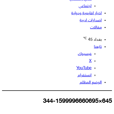
اجتماعي
اخبار اقليمية ودولية
اصدارات ادبية
مقالات
℃
بغداد
45
تابعنا
فيسبوك
‫X
‫YouTube
انستقرام
الوضع المظلم
645×344-1599996660695