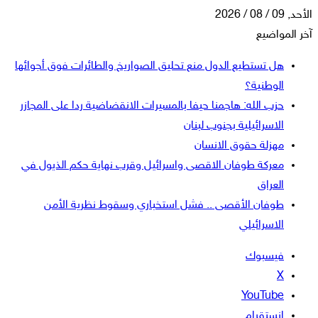
الأحد, 09 / 08 / 2026
آخر المواضيع
هل تستطيع الدول منع تحليق الصواريخ والطائرات فوق أجوائها
الوطنية؟
حزب الله: هاجمنا حيفا بالمسيرات الانقضاضية ردا على المجازر
الاسرائيلية بجنوب لبنان
مهزلة حقوق الانسان
معركة طوفان الاقصى واسرائيل وقرب نهاية حكم الذيول في
العراق
طوفان الأقصى .. فشل استخباري وسقوط نظرية الأمن
الاسرائيلي
فيسبوك
‫X
‫YouTube
انستقرام