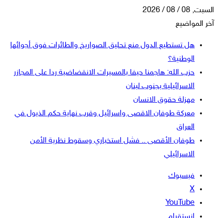
السبت, 08 / 08 / 2026
آخر المواضيع
هل تستطيع الدول منع تحليق الصواريخ والطائرات فوق أجوائها
الوطنية؟
حزب الله: هاجمنا حيفا بالمسيرات الانقضاضية ردا على المجازر
الاسرائيلية بجنوب لبنان
مهزلة حقوق الانسان
معركة طوفان الاقصى واسرائيل وقرب نهاية حكم الذيول في
العراق
طوفان الأقصى .. فشل استخباري وسقوط نظرية الأمن
الاسرائيلي
فيسبوك
‫X
‫YouTube
انستقرام