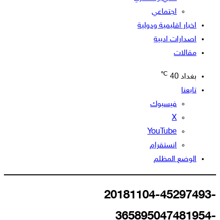
اجتماعي
اخبار اقليمية ودولية
اصدارات ادبية
مقالات
℃
بغداد
40
تابعنا
فيسبوك
‫X
‫YouTube
انستقرام
الوضع المظلم
20181104-45297493-
365895047481954-