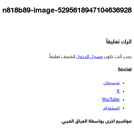
5295618947104636928-n818b89-image
اترك تعليقاً
يجب أنت تكون
مسجل الدخول
لتضيف تعليقاً.
Social
فيسبوك
‫X
‫YouTube
انستقرام
مواضيع اخرى بواسطة العراق العربي