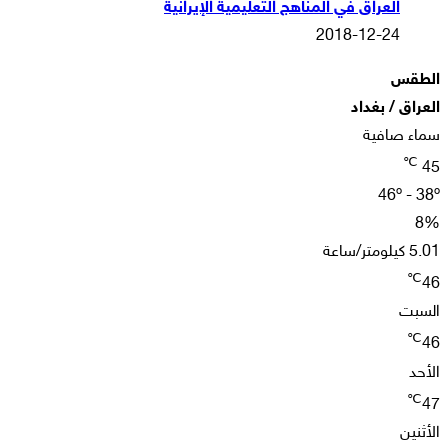
العراق في المناهج التعليمية الإيرانية
2018-12-24
الطقس
العراق / بغداد
سماء صافية
℃
45
46º - 38º
8%
5.01 كيلومتر/ساعة
℃
46
السبت
℃
46
الأحد
℃
47
الأثنين