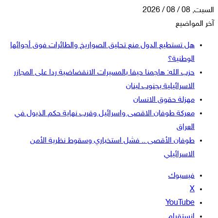
السبت, 08 / 08 / 2026
آخر المواضيع
هل تستطيع الدول منع تحليق الصواريخ والطائرات فوق أجوائها
الوطنية؟
حزب الله: هاجمنا حيفا بالمسيرات الانقضاضية ردا على المجازر
الاسرائيلية بجنوب لبنان
مهزلة حقوق الانسان
معركة طوفان الاقصى واسرائيل وقرب نهاية حكم الذيول في
العراق
طوفان الأقصى .. فشل استخباري وسقوط نظرية الأمن
الاسرائيلي
فيسبوك
‫X
‫YouTube
انستقرام