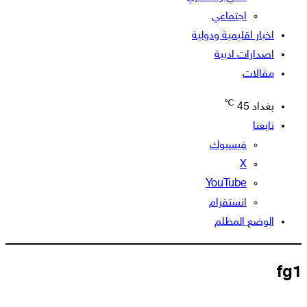
اجتماعي
اخبار اقليمية ودولية
اصدارات ادبية
مقالات
℃
بغداد
45
تابعنا
فيسبوك
‫X
‫YouTube
انستقرام
الوضع المظلم
fg1