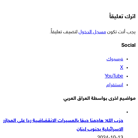
اترك تعليقاً
يجب أنت تكون
مسجل الدخول
لتضيف تعليقاً.
Social
فيسبوك
‫X
‫YouTube
انستقرام
مواضيع اخرى بواسطة العراق العربي
حزب الله: هاجمنا حيفا بالمسيرات الانقضاضية ردا على المجازر
الاسرائيلية بجنوب لبنان