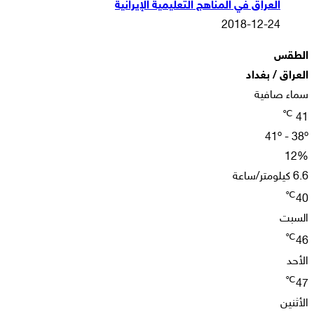
العراق في المناهج التعليمية الإيرانية
2018-12-24
الطقس
العراق / بغداد
سماء صافية
℃
41
41º - 38º
12%
6.6 كيلومتر/ساعة
℃
40
السبت
℃
46
الأحد
℃
47
الأثنين