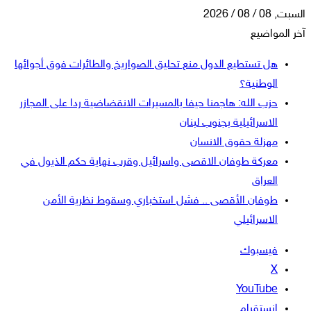
السبت, 08 / 08 / 2026
آخر المواضيع
هل تستطيع الدول منع تحليق الصواريخ والطائرات فوق أجوائها
الوطنية؟
حزب الله: هاجمنا حيفا بالمسيرات الانقضاضية ردا على المجازر
الاسرائيلية بجنوب لبنان
مهزلة حقوق الانسان
معركة طوفان الاقصى واسرائيل وقرب نهاية حكم الذيول في
العراق
طوفان الأقصى .. فشل استخباري وسقوط نظرية الأمن
الاسرائيلي
فيسبوك
‫X
‫YouTube
انستقرام