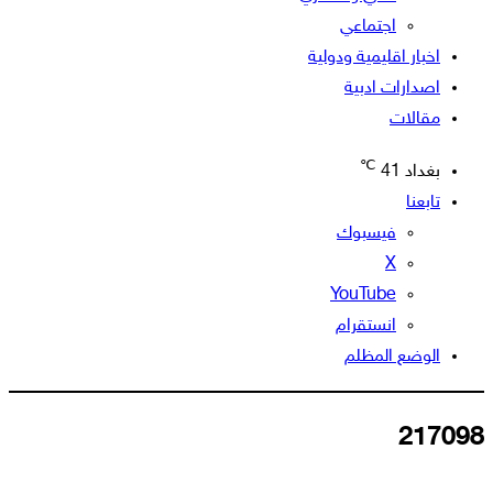
اجتماعي
اخبار اقليمية ودولية
اصدارات ادبية
مقالات
℃
بغداد
41
تابعنا
فيسبوك
‫X
‫YouTube
انستقرام
الوضع المظلم
217098