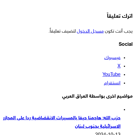
اترك تعليقاً
يجب أنت تكون
مسجل الدخول
لتضيف تعليقاً.
Social
فيسبوك
‫X
‫YouTube
انستقرام
مواضيع اخرى بواسطة العراق العربي
حزب الله: هاجمنا حيفا بالمسيرات الانقضاضية ردا على المجازر
الاسرائيلية بجنوب لبنان