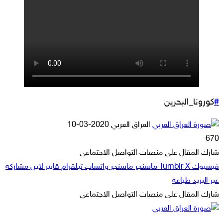
#
كورونا_البحرين
أرسل
العراق العربي
2020-03-10
بريدا
670
إلكترونيا
شارك المقال على منصات التواصل الاجتماعي
فيسبوك
‫X
ماسنجر
ماسنجر
واتساب
تيلقرام
ڤايبر
لاين
مشاركة
عبر البريد
طباعة
شارك المقال على منصات التواصل الاجتماعي
‫X
لاين
ڤايبر
طباعة
تيلقرام
ماسنجر
ماسنجر
مشاركة
واتساب
فيسبوك
عبر