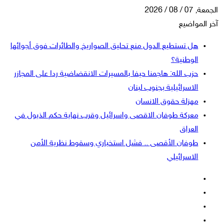
الجمعة, 07 / 08 / 2026
آخر المواضيع
هل تستطيع الدول منع تحليق الصواريخ والطائرات فوق أجوائها
الوطنية؟
حزب الله: هاجمنا حيفا بالمسيرات الانقضاضية ردا على المجازر
الاسرائيلية بجنوب لبنان
مهزلة حقوق الانسان
معركة طوفان الاقصى واسرائيل وقرب نهاية حكم الذيول في
العراق
طوفان الأقصى .. فشل استخباري وسقوط نظرية الأمن
الاسرائيلي
فيسبوك
‫X
‫YouTube
انستقرام