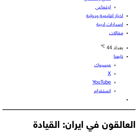
اجتماعي
اخبار اقليمية ودولية
اصدارات ادبية
مقالات
℃
بغداد
44
تابعنا
فيسبوك
‫X
‫YouTube
انستقرام
الوضع
المظلم
العالقون في ايران: القيادة