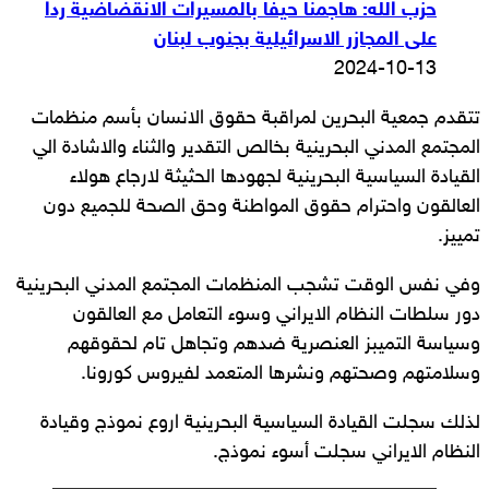
حزب الله: هاجمنا حيفا بالمسيرات الانقضاضية ردا
على المجازر الاسرائيلية بجنوب لبنان
2024-10-13
تتقدم جمعية البحرين لمراقبة حقوق الانسان بأسم منظمات
المجتمع المدني البحرينية بخالص التقدير والثناء والاشادة الي
القيادة السياسية البحرينية لجهودها الحثيثة لارجاع هولاء
العالقون واحترام حقوق المواطنة وحق الصحة للجميع دون
تمييز.
وفي نفس الوقت تشجب المنظمات المجتمع المدني البحرينية
دور سلطات النظام الايراني وسوء التعامل مع العالقون
وسياسة التميبز العنصرية ضدهم وتجاهل تام لحقوقهم
وسلامتهم وصحتهم ونشرها المتعمد لفيروس كورونا.
لذلك سجلت القيادة السياسية البحرينية اروع نموذج وقيادة
النظام الايراني سجلت أسوء نموذج.