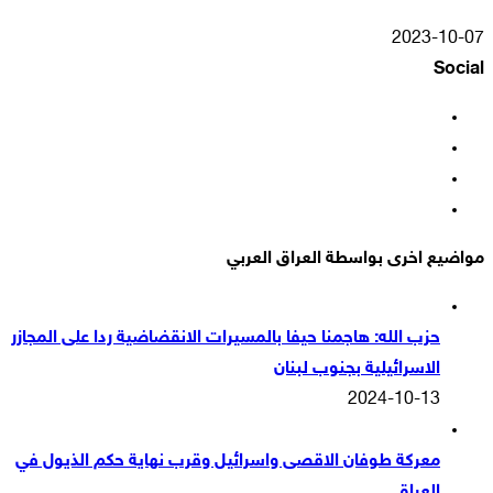
2023-10-07
Social
فيسبوك
‫X
‫YouTube
انستقرام
مواضيع اخرى بواسطة العراق العربي
حزب الله: هاجمنا حيفا بالمسيرات الانقضاضية ردا على المجازر
الاسرائيلية بجنوب لبنان
2024-10-13
معركة طوفان الاقصى واسرائيل وقرب نهاية حكم الذيول في
العراق