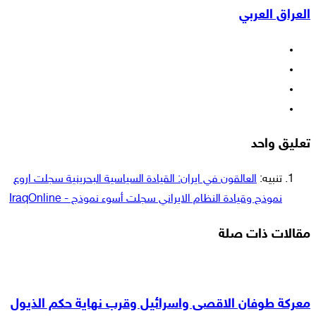
العراق العربي
البريد
فيسبوك
‫X
‫YouTube
انستقرام
تعليق واحد
تنبيه:
العالقون في ايران: القيادة السياسية البحرينية سجلت اروع
نموذج وقيادة النظام الايراني سجلت أسوء نموذج - IraqOnline
مقالات ذات صلة
معركة طوفان الاقصى واسرائيل وقرب نهاية حكم الذيول