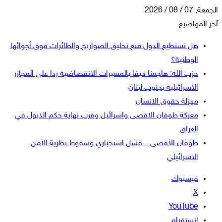
الجمعة, 07 / 08 / 2026
آخر المواضيع
هل تستطيع الدول منع تحليق الصواريخ والطائرات فوق أجوائها
الوطنية؟
حزب الله: هاجمنا حيفا بالمسيرات الانقضاضية ردا على المجازر
الاسرائيلية بجنوب لبنان
مهزلة حقوق الانسان
معركة طوفان الاقصى واسرائيل وقرب نهاية حكم الذيول في
العراق
طوفان الأقصى .. فشل استخباري وسقوط نظرية الأمن
الاسرائيلي
فيسبوك
‫X
‫YouTube
انستقرام