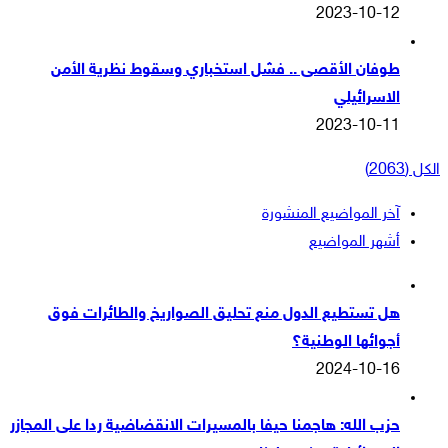
2023-10-12
طوفان الأقصى .. فشل استخباري وسقوط نظرية الأمن
الاسرائيلي
2023-10-11
الكل (2063)
آخر المواضيع المنشورة
أشهر المواضيع
هل تستطيع الدول منع تحليق الصواريخ والطائرات فوق
أجوائها الوطنية؟
2024-10-16
حزب الله: هاجمنا حيفا بالمسيرات الانقضاضية ردا على المجازر