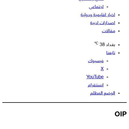
اجتماعي
اخبار اقليمية ودولية
اصدارات ادبية
مقالات
℃
بغداد
38
تابعنا
فيسبوك
‫X
‫YouTube
انستقرام
الوضع المظلم
OIP