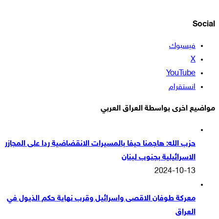
Social
فيسبوك
‫X
‫YouTube
انستقرام
مواضيع اخرى بواسطة العراق العربي
حزب الله: هاجمنا حيفا بالمسيرات الانقضاضية ردا على المجازر
الاسرائيلية بجنوب لبنان
2024-10-13
معركة طوفان الاقصى واسرائيل وقرب نهاية حكم الذيول في
العراق