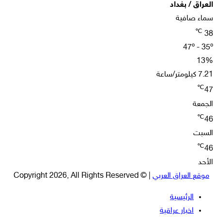
العراق / بغداد
سماء صافية
℃
38
47º - 35º
13%
7.21 كيلومتر/ساعة
℃
47
الجمعة
℃
46
السبت
℃
46
الأحد
موقع العراق العربي
| © Copyright 2026, All Rights Reserved
الرئيسية
اخبار عراقية