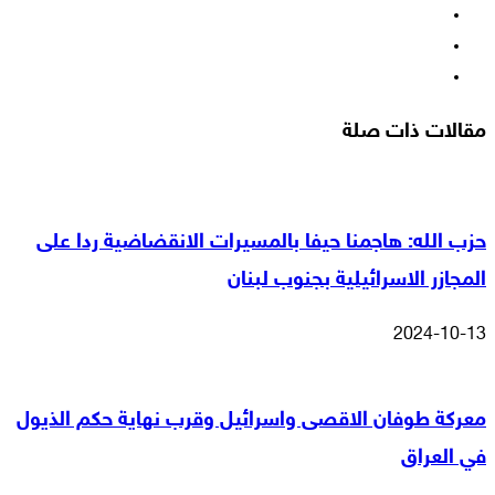
‫X
‫YouTube
انستقرام
مقالات ذات صلة
حزب الله: هاجمنا حيفا بالمسيرات الانقضاضية ردا على
المجازر الاسرائيلية بجنوب لبنان
2024-10-13
معركة طوفان الاقصى واسرائيل وقرب نهاية حكم الذيول
في العراق