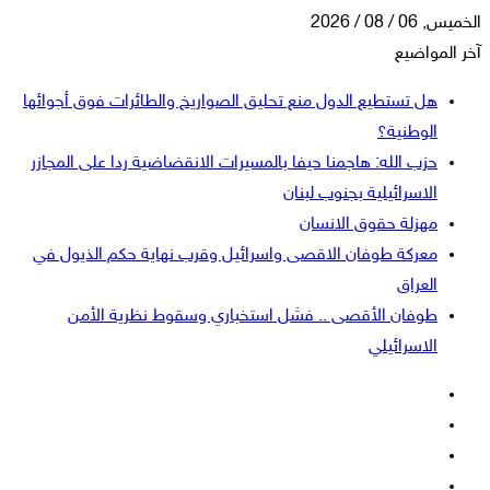
الخميس, 06 / 08 / 2026
آخر المواضيع
هل تستطيع الدول منع تحليق الصواريخ والطائرات فوق أجوائها
الوطنية؟
حزب الله: هاجمنا حيفا بالمسيرات الانقضاضية ردا على المجازر
الاسرائيلية بجنوب لبنان
مهزلة حقوق الانسان
معركة طوفان الاقصى واسرائيل وقرب نهاية حكم الذيول في
العراق
طوفان الأقصى .. فشل استخباري وسقوط نظرية الأمن
الاسرائيلي
فيسبوك
‫X
‫YouTube
انستقرام