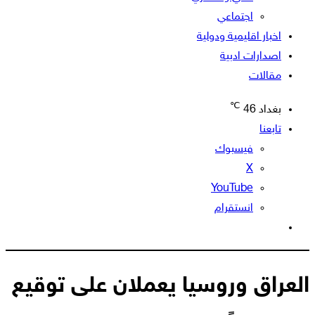
اجتماعي
اخبار اقليمية ودولية
اصدارات ادبية
مقالات
℃
بغداد
46
تابعنا
فيسبوك
‫X
‫YouTube
انستقرام
الوضع
المظلم
العراق وروسيا يعملان على توقيع