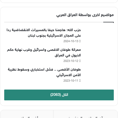
ي
X
Y
ن
س
o
س
مواضيع اخرى بواسطة العراق العربي
ب
u
ت
حزب الله: هاجمنا حيفا بالمسيرات الانقضاضية ردا
و
T
ق
على المجازر الاسرائيلية بجنوب لبنان
2024-10-13
ك
u
ر
معركة طوفان الاقصى واسرائيل وقرب نهاية حكم
b
ا
الذيول في العراق
2023-10-12
e
م
طوفان الأقصى .. فشل استخباري وسقوط نظرية
الأمن الاسرائيلي
2023-10-11
الكل (2063)