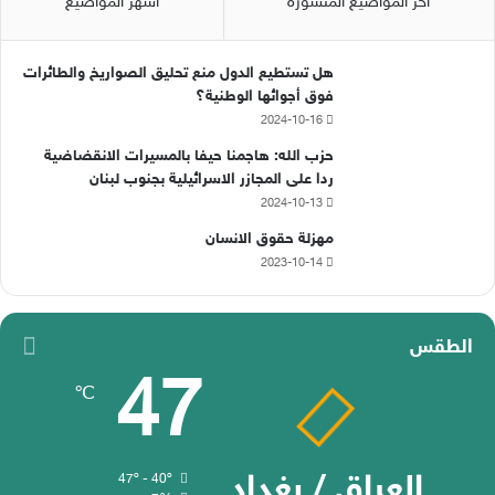
آخر المواضيع المنشورة
أشهر المواضيع
هل تستطيع الدول منع تحليق الصواريخ والطائرات
فوق أجوائها الوطنية؟
2024-10-16
حزب الله: هاجمنا حيفا بالمسيرات الانقضاضية
ردا على المجازر الاسرائيلية بجنوب لبنان
2024-10-13
مهزلة حقوق الانسان
2023-10-14
الطقس
47
℃
العراق / بغداد
47º - 40º