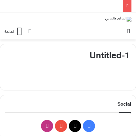
الوضع المظلم
بحث عن
القائمة
Untitled-1
Social
ف
ا