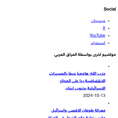
Social
فيسبوك
‫X
‫YouTube
انستقرام
مواضيع اخرى بواسطة العراق العربي
حزب الله: هاجمنا حيفا بالمسيرات
الانقضاضية ردا على المجازر
الاسرائيلية بجنوب لبنان
2024-10-13
معركة طوفان الاقصى واسرائيل