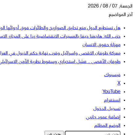
الجمعة, 07 / 08 / 2026
آخر المواضيع
هل تستطيع الدول منع تحليق الصواريخ والطائرات فوق أجوائها الو
حزب الله: هاجمنا حيفا بالمسيرات الانقضاضية ردا على المجازر الاسر
مهزلة حقوق الانسان
معركة طوفان الاقصى واسرائيل وقرب نهاية حكم الذيول في العرا
طوفان الأقصى .. فشل استخباري وسقوط نظرية الأمن الاسرائيلي
فيسبوك
‫X
‫YouTube
انستقرام
تسجيل الدخول
إضافة عمود جانبي
الوضع المظلم
بحث عن