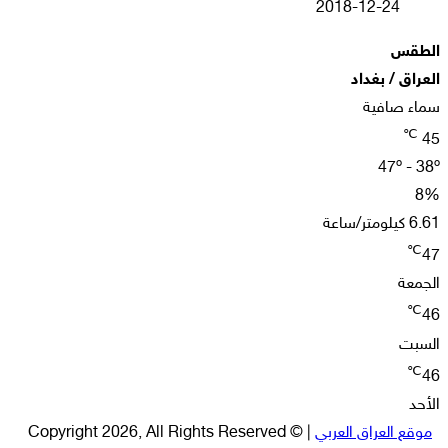
2018-12-24
الطقس
العراق / بغداد
سماء صافية
℃
45
47º - 38º
8%
6.61 كيلومتر/ساعة
℃
47
الجمعة
℃
46
السبت
℃
46
الأحد
موقع العراق العربي
| © Copyright 2026, All Rights Reserved