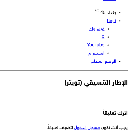
℃
بغداد
45
تابعنا
فيسبوك
‫X
‫YouTube
انستقرام
الوضع المظلم
الإطار التنسيقي (تويتر)
اترك تعليقاً
يجب أنت تكون
مسجل الدخول
لتضيف تعليقاً.