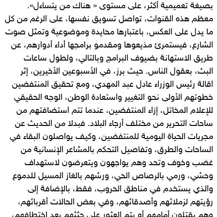
بصيغة تعميمية أكثر، على مستوى « هناك من يتساءل».
معظم هذه القنوات، تواصل تسويق نفسها، على الرغم من كل
ما يدل على العكس، باعتبارها محايدة وموضوعية وتمثل صوت
الشارع، فيستمرئ مذيعوها ومقدمو برامجها أداء أدوارهم، عن
طريق الاستهانة بضيوف البرامج وبالتالي، ولطول ساعات
البث، بعقول الناس. حيث برز، في الأسبوعين الأخيرين، إثر
اقالة رئيس الوزراء عادل عبد المهدي، ومع تحقيق المنتفضين
خطوتهم الأولى نحو التغيير واستعادة الوطن، الوجه الحقيقي
للإعلام المخاتل، إزاء المنتفضين، عندما تتم استضافتهم من
ساحات التحرير من مختلف أرجاء البلاد. فبدلا من الحديث عن
مجريات الحياة اليومية للمنتفضين، وكيف يواصلون البقاء في
الساحات والطرق، وتفاصيل التحكم بالمشاعر الإنسانية من
غضب وخوف وتحد وهم يواجهون ويتعرضون لاستهداف
وحشي، ورمي بالرصاص الحي، ورشهم بالغاز المسيل للدموع
والذي يستخدم في مناطق الحروب، فقط، بالإضافة إلى
رؤيتهم لزملائهم وأصدقائهم، وفي بعض الحالات أقربائهم،
وهم يقتلون أمامهم أو يتم العثور على جثثهم بعد اختطافهم،