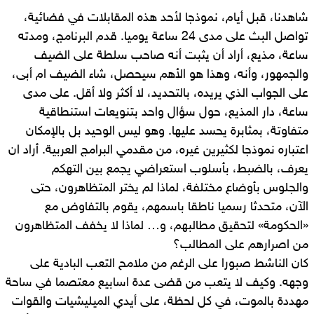
شاهدنا، قبل أيام، نموذجا لأحد هذه المقابلات في فضائية،
تواصل البث على مدى 24 ساعة يوميا. قدم البرنامج، ومدته
ساعة، مذيع، أراد أن يثبت أنه صاحب سلطة على الضيف
والجمهور، وأنه، وهذا هو الأهم سيحصل، شاء الضيف ام أبى،
على الجواب الذي يريده، بالتحديد، لا أكثر ولا أقل. على مدى
ساعة، دار المذيع، حول سؤال واحد بتنويعات استنطاقية
متفاوتة، بمثابرة يحسد عليها. وهو ليس الوحيد بل بالإمكان
اعتباره نموذجا لكثيرين غيره، من مقدمي البرامج العربية. أراد ان
يعرف، بالضبط، بأسلوب استعراضي يجمع بين التهكم
والجلوس بأوضاع مختلفة، لماذا لم يختر المتظاهرون، حتى
الآن، متحدثا رسميا ناطقا باسمهم، يقوم بالتفاوض مع
«الحكومة» لتحقيق مطالبهم، و… لماذا لا يخفف المتظاهرون
من اصرارهم على المطالب؟
كان الناشط صبورا على الرغم من ملامح التعب البادية على
وجهه. وكيف لا يتعب من قضى عدة اسابيع معتصما في ساحة
مهددة بالموت، في كل لحظة، على أيدي الميليشيات والقوات