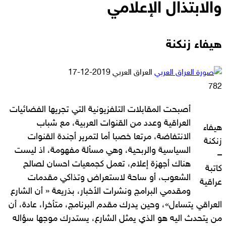
والابتذال الإعلامي
هيفاء زنكنة
أرسل
العراق العربي
2019-12-17
بريدا
782
إلكترونيا
أصبحت المقابلات التلفزيونية التي تجريها الفضائيات
العراقية وعدد من القنوات العربية، مع شباب
هيفاء
الانتفاضة، مرتعا خصبا أما لتمرير أجندة القنوات
زنكنة
السياسية والربحية، وهي مسألة مفهومة، اذ ليست
–
هناك أجهزة إعلام، تعمل كجمعيات احسان لصالح
كاتبة
الشعوب، أو ساحة لاستعراض وتذاكي مقدمات
عراقية
ومقدمي البرامج ونشرات الأخبار، بذريعة « أن الشارع
العراقي يتساءل»، وحين يدرك مقدم البرنامج، متأخرا، عادة، أن
من يتحدث اليه هو الذي يمثل الشارع، يستدرك موجها سؤاله