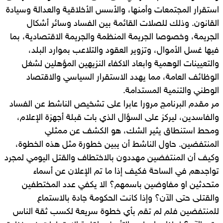
استقرار المجتمعات وأمنها، والأسس الأخلاقية والعدالة وسيادة
القانون. وذلك للصلات القائمة بين الفساد وسائر أشكال
الجريمة، وخصوصا الجريمة المنظمة والجريمة الاقتصادية، بما
فيها غسل الأموال، وتزوير العقود والتلاعب بموارد البلد،
والتعيينات الوهمية وابعاد الاكفاء النزيهين المؤهلين لشغل
الوظائف العامة، مما يهدد الاستقرار السياسي والاقتصاد
الوطني والتنمية المستدامة.
مر مقدم البرنامج مرورا عابرا على تشخيص الناشط عن الفساد
والفاسدين، ليركز على السؤال الذي بات قبلة أجهزة الإعلام،
ومحط استنطاق يثير الشك، هو الكشف عن ممثلي
المنتفضين. حاول الناشط أن يبين خطورة مثل هذه الخطوة،
وكيف أن المنتفضين مهددون بالاختطاف والقتل اليومي لمجرد
تواجدهم في الساحة فكيف إذا ما تم الإعلان عن أسماء
متحدثين او مفاوضين باسمهم؟ الا يكفي عدد المختطفين
والقتلى حتى الآن؟ وإذا كانت الحكومة جادة بالاستماع
للمنتفضين فلم لم تقم بأي خطوة سريعة لكسب ثقة الناس