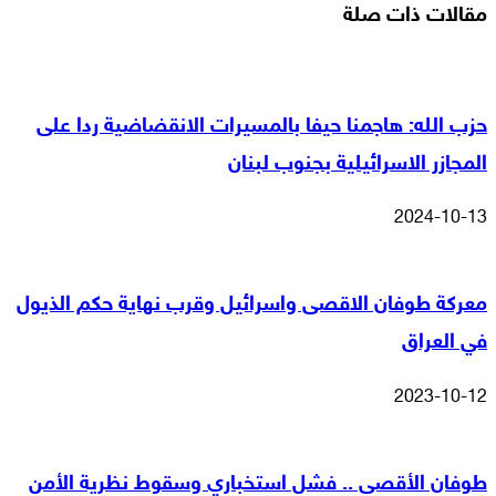
مقالات ذات صلة
حزب الله: هاجمنا حيفا بالمسيرات الانقضاضية ردا على
المجازر الاسرائيلية بجنوب لبنان
2024-10-13
معركة طوفان الاقصى واسرائيل وقرب نهاية حكم الذيول
في العراق
2023-10-12
طوفان الأقصى .. فشل استخباري وسقوط نظرية الأمن