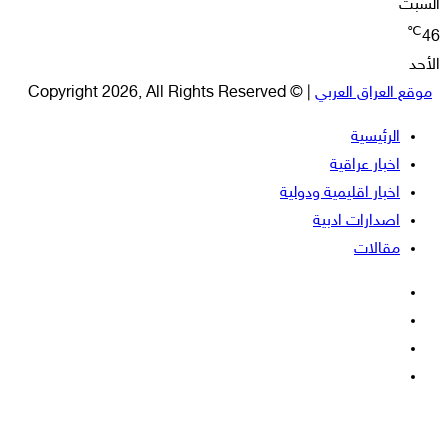
السبت
℃
46
الأحد
موقع العراق العربي
| © Copyright 2026, All Rights Reserved
الرئيسية
اخبار عراقية
اخبار اقليمية ودولية
اصدارات ادبية
مقالات
فيسبوك
‫X
‫YouTube
انستقرام
‫X
زر
ڤايبر
تيلقرام
واتساب
فيسبوك