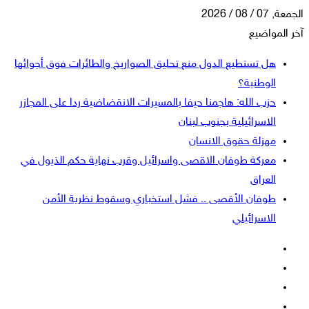
الجمعة, 07 / 08 / 2026
آخر المواضيع
هل تستطيع الدول منع تحليق الصواريخ والطائرات فوق أجوائها
الوطنية؟
حزب الله: هاجمنا حيفا بالمسيرات الانقضاضية ردا على المجازر
الاسرائيلية بجنوب لبنان
مهزلة حقوق الانسان
معركة طوفان الاقصى واسرائيل وقرب نهاية حكم الذيول في
العراق
طوفان الأقصى .. فشل استخباري وسقوط نظرية الأمن
الاسرائيلي
فيسبوك
‫X
‫YouTube
انستقرام