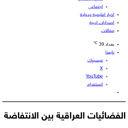
اجتماعي
اخبار اقليمية ودولية
اصدارات ادبية
مقالات
℃
بغداد
39
تابعنا
فيسبوك
‫X
‫YouTube
انستقرام
الوضع
المظلم
الفضائيات العراقية بين الانتفاضة