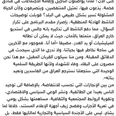
حتى الآن؟ لماذا يواصلون التأجيل وإقامة الاجتماعات في فنادق
فخمة، يَدَعون فيها، تمثيل المنتفضين، ويتصرفون وكأن الحياة
المشلولة تسير بشكل طبيعي في البلد؟ قوبلت توضيحات
الناشط الهادئة المنطقية، بإصرار مقدم البرنامج على تكرار
السؤال، مما دفع الناشط الى تذكيره بانه جالس في استديو
خارج العراق، متمتعا بالأمان، حيث لا يمكن أن تطاله
الميليشيات أو يد الغدر، مضيفا «أما أنا، فموجود مع الآخرين
في ساحة نخاطر فيها بحياتنا، ولا ندري ما الذي سيحدث في
الدقائق المقبلة، ومن منا سيكون القربان المقبل، مع هذا نحن
مصرون على البقاء، وفاء للشهداء ولأنها الطريقة السلمية
الوحيدة التي ستجعلنا نسترجع العراق من الفاسدين ونعيد
بنائه».
من بين الإنجازات التي تحسب للانتفاضة، بالإضافة الى توحيد
الناس بعيدا عن الطائفية، ونشر الوعي السياسي والاقتصادي،
وتقوية الروابط المجتمعية والثقافية، مساهمتها بشكل يومي
في تعرية الأحزاب وفضح زيف أجهزة الإعلام المستند، خلافا لما
يشاع، ليس على الأجندة السياسية والتجارية لمالكيها فقط، بل