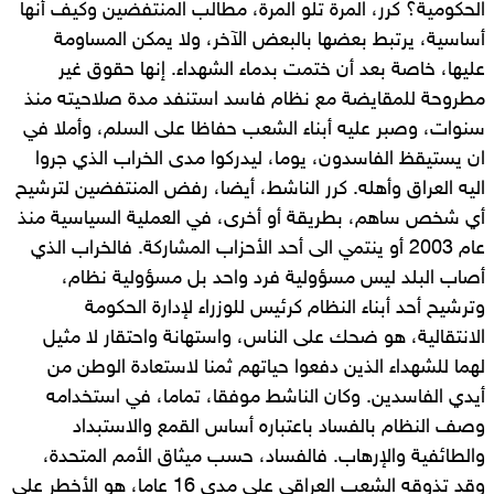
الحكومية؟ كرر، المرة تلو المرة، مطالب المنتفضين وكيف أنها
أساسية، يرتبط بعضها بالبعض الآخر، ولا يمكن المساومة
عليها، خاصة بعد أن ختمت بدماء الشهداء. إنها حقوق غير
مطروحة للمقايضة مع نظام فاسد استنفد مدة صلاحيته منذ
سنوات، وصبر عليه أبناء الشعب حفاظا على السلم، وأملا في
ان يستيقظ الفاسدون، يوما، ليدركوا مدى الخراب الذي جروا
اليه العراق وأهله. كرر الناشط، أيضا، رفض المنتفضين لترشيح
أي شخص ساهم، بطريقة أو أخرى، في العملية السياسية منذ
عام 2003 أو ينتمي الى أحد الأحزاب المشاركة. فالخراب الذي
أصاب البلد ليس مسؤولية فرد واحد بل مسؤولية نظام،
وترشيح أحد أبناء النظام كرئيس للوزراء لإدارة الحكومة
الانتقالية، هو ضحك على الناس، واستهانة واحتقار لا مثيل
لهما للشهداء الذين دفعوا حياتهم ثمنا لاستعادة الوطن من
أيدي الفاسدين. وكان الناشط موفقا، تماما، في استخدامه
وصف النظام بالفساد باعتباره أساس القمع والاستبداد
والطائفية والإرهاب. فالفساد، حسب ميثاق الأمم المتحدة،
وقد تذوقه الشعب العراقي على مدى 16 عاما، هو الأخطر على