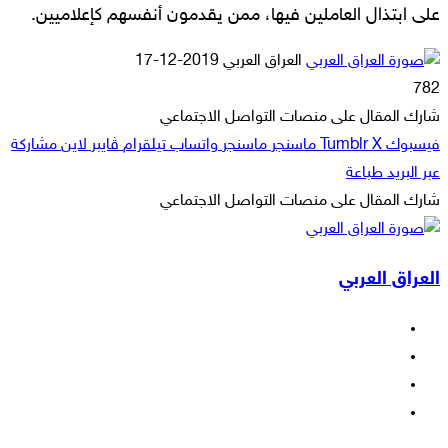
على ابتذال العاملين فيها، ممن يقدمون أنفسهم كإعلاميين.
أرسل
العراق العربي
2019-12-17
بريدا
782
إلكترونيا
شارك المقال على منصات التواصل الاجتماعي
فيسبوك
‫X
ماسنجر
ماسنجر
واتساب
تيلقرام
ڤايبر
لاين
مشاركة
عبر البريد
طباعة
شارك المقال على منصات التواصل الاجتماعي
‫X
لاين
ڤايبر
طباعة
تيلقرام
ماسنجر
ماسنجر
مشاركة
واتساب
فيسبوك
عبر
العراق العربي
البريد
فيسبوك
‫X
‫YouTube
انستقرام