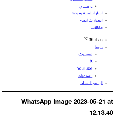
اجتماعي
اخبار اقليمية ودولية
اصدارات ادبية
مقالات
℃
بغداد
36
تابعنا
فيسبوك
‫X
‫YouTube
انستقرام
الوضع المظلم
WhatsApp Image 2023-05-21 at
12.13.40