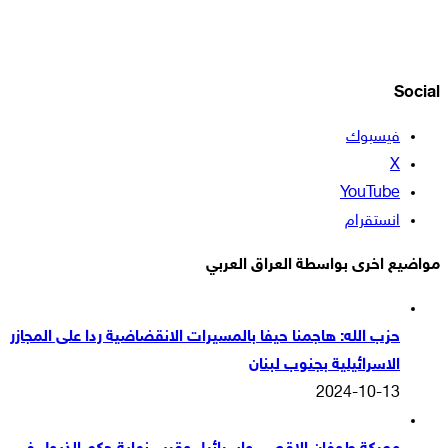
Social
فيسبوك
‫X
‫YouTube
انستقرام
مواضيع اخرى بواسطة العراق العربي
حزب الله: هاجمنا حيفا بالمسيرات الانقضاضية ردا على المجازر
الاسرائيلية بجنوب لبنان
2024-10-13