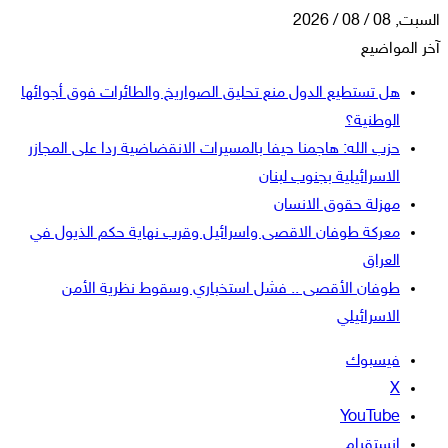
السبت, 08 / 08 / 2026
آخر المواضيع
هل تستطيع الدول منع تحليق الصواريخ والطائرات فوق أجوائها
الوطنية؟
حزب الله: هاجمنا حيفا بالمسيرات الانقضاضية ردا على المجازر
الاسرائيلية بجنوب لبنان
مهزلة حقوق الانسان
معركة طوفان الاقصى واسرائيل وقرب نهاية حكم الذيول في
العراق
طوفان الأقصى .. فشل استخباري وسقوط نظرية الأمن
الاسرائيلي
فيسبوك
‫X
‫YouTube
انستقرام