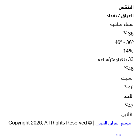
الطقس
العراق / بغداد
سماء صافية
℃
36
46º - 36º
14%
5.33 كيلومتر/ساعة
℃
46
السبت
℃
46
الأحد
℃
47
الأثنين
موقع العراق العربي
| © Copyright 2026, All Rights Reserved