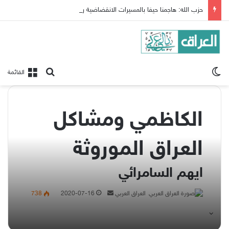
حزب الله: هاجمنا حيفا بالمسيرات الانقضاضية ردا على المجازر الاسرائيلية بجنوب لبنان
الوضع المظلم
بحث عن
القائمة
الكاظمي ومشاكل
العراق الموروثة
ايهم السامرائي
أرسل
العراق العربي
2020-07-16
738
بريدا
إلكترونيا