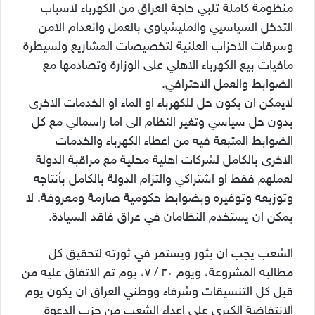
منظومة كاملة تلبي حاجة العراق من الكهرباء لاسباب
التدخل السياسيي والمليشياوي بالعمل وانعدام الامن
وسرقات الاحزاب العلنية لتخصيصات المشاريع ولسيطرة
مافيات بيع الكهرباء الاهلي على الوزارة وتصادمها مع
الضوابط والعمل الاحترافي.
لايمكن ان يكون حل للكهرباء او الماء او الخدمات الاخرى
بدون حل سياسي وتغير النظام الى اما راسمالي مع كل
الضوابط المتبعة فيه من اعطاء الكهرباء والخدمات
الاخرى بالكامل لشركات اهلية محلية مع مراقبة الدولة
لعملهم فقط او اشتراكي والتزام الدولة بالكامل بأنتاجه
وتوزيعه وتوفيره وبضوابط حكومية صارمة ومعروفة. لا
يمكن ان يستخدم النظامان في عراق فاقد السيادة.
الشعب يجب ان يثور ويستمر في ثورته لتحقيق كل
مطالبه المشروعة، ويوم ٢٠ / ٧، يوم تم الاتفاق عليه من
قبل كل التنسيقات وشرفاء ووطني العراق ان يكون يوم
الانتفاضة الكبرى على اعداء الشعب من حزب الدعوة