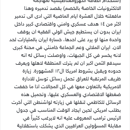
(استخدام الطاقة الكهرومغناطيسية لمهاجمة
الالكترونيات الخاصة بالخصم) بقصد تدميره وهذا
مافعلته خلال العشرة ايام الماضية التي ادى الى تدمير
اكثر من ١٤ هدف عسكري وامني واقتصادي كبير داخل
ايران بدون ان يستطيع جيش الولي الفقيه ان يوقف
واحدة منها او يرد على احدها، خسارة ايران بالمليارات لحد
الان. ايران الملالي وعم الجماعة خامنئي في محنة كبرى
لانه يخسر في كل الجبهات، واوصلت رسائل له انه
سيدفع الثمن اكبر ان لم يترك المنطقة لاهلها ويعرف
حدوده ويقبل بشروط امريكا ال١٢ المشهورة. زيارة
ظريف المرتقبة للعراق تحمل رسائل توسل للادارة
الامريكية بالتعاون معها في كل المجالات اذا ما خففت
ضغطها الاقتصادي والعسكري عليها، وتحميل هذه
الرسائل للكاظمي لنقلها في زيارته لواشنطن التي أخرت
بطلب امريكي لحين ايجاد الوقت المناسب في جدول
الرئيس ترامب المعروف عليه انه لايرغب كثيراً في
مقابلة المسؤولين العراقيين الذي يشكك باستقلالية