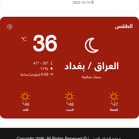
2023-10-14
الطقس
36
℃
العراق / بغداد
47º - 35º
17%
6.69 كيلومتر/ساعة
سماء صافية
46
46
47
℃
℃
℃
الجمعة
السبت
الأحد