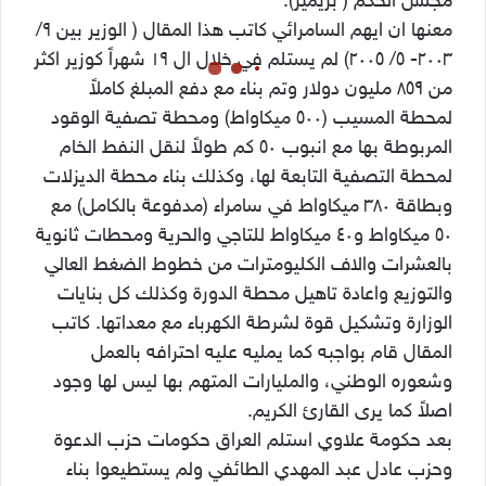
مجلس الحكم ( بريمير).
معنها ان ايهم السامرائي كاتب هذا المقال ( الوزير بين ٩/
٢٠٠٣- ٥/ ٢٠٠٥) لم يستلم في خلال ال ١٩ شهراً كوزير اكثر
من ٨٥٩ مليون دولار وتم بناء مع دفع المبلغ كاملاً
لمحطة المسيب (٥٠٠ ميكاواط) ومحطة تصفية الوقود
المربوطة بها مع انبوب ٥٠ كم طولاً لنقل النفط الخام
لمحطة التصفية التابعة لها، وكذلك بناء محطة الديزلات
وبطاقة ٣٨٠ ميكاواط في سامراء (مدفوعة بالكامل) مع
٥٠ ميكاواط و٤٠ ميكاواط للتاجي والحرية ومحطات ثانوية
بالعشرات والاف الكليومترات من خطوط الضغط العالي
والتوزيع واعادة تاهيل محطة الدورة وكذلك كل بنايات
الوزارة وتشكيل قوة لشرطة الكهرباء مع معداتها. كاتب
المقال قام بواجبه كما يمليه عليه احترافه بالعمل
وشعوره الوطني، والمليارات المتهم بها ليس لها وجود
اصلاً كما يرى القارئ الكريم.
بعد حكومة علاوي استلم العراق حكومات حزب الدعوة
وحزب عادل عبد المهدي الطائفي ولم يستطيعوا بناء