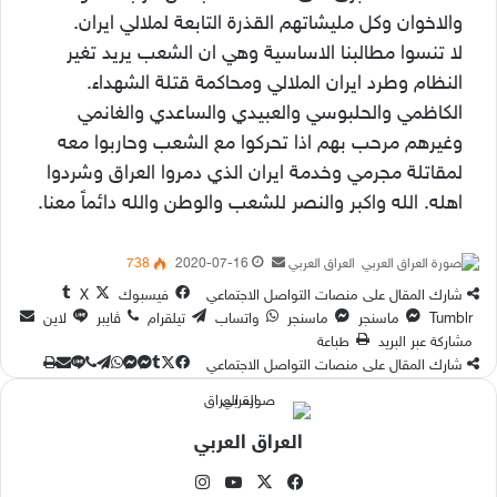
والاخوان وكل مليشاتهم القذرة التابعة لملالي ايران.
لا تنسوا مطالبنا الاساسية وهي ان الشعب يريد تغير
النظام وطرد ايران الملالي ومحاكمة قتلة الشهداء.
الكاظمي والحلبوسي والعبيدي والساعدي والغانمي
وغيرهم مرحب بهم اذا تحركوا مع الشعب وحاربوا معه
لمقاتلة مجرمي وخدمة ايران الذي دمروا العراق وشردوا
اهله. الله واكبر والنصر للشعب والوطن والله دائماً معنا.
أرسل
العراق العربي
2020-07-16
738
بريدا
شارك المقال على منصات التواصل الاجتماعي
فيسبوك
‫X
إلكترونيا
ماسنجر
ماسنجر
واتساب
تيلقرام
ڤايبر
لاين
مشاركة عبر البريد
طباعة
‫X
لاين
ڤايبر
طباعة
تيلقرام
ماسنجر
ماسنجر
مشاركة
واتساب
فيسبوك
شارك المقال على منصات التواصل الاجتماعي
عبر
البريد
العراق العربي
‫X
فيسبوك
‫YouTube
انستقرام