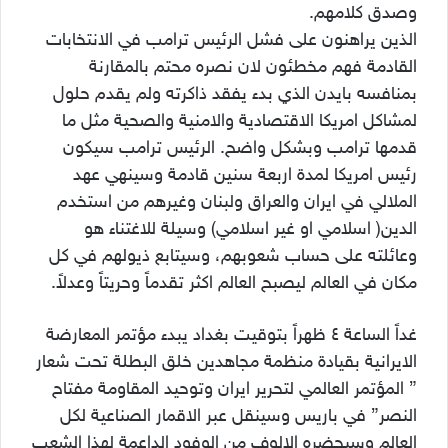
وصدق كلامهم.
الذين يراهنون على فشل الرئيس ترامب في الانتخابات
القادمة فهم مخطئون لان نصره محتم بالمقارنة
بمنافسه بايدن الذي بدء يفقد ذاكرته ولم يقدم حلول
لمشاكل امريكا الاقتصادية والامنية والصحية مثل ما
قدمها ترامب وبشكل واضح. الرئيس ترامب سيكون
رئيس امريكا لمدة اربعة سنين قادمة وسينهي عهد
الملالي في ايران والعراق ولبنان وغيرهم من استخدم
الدين( اسلامي او غير اسلامي) وسيلة للاغتناء هو
وعائلته على حساب شعوبهم، وسيتابع ذيولهم في كل
مكان في العالم ليصبح العالم اكثر تقدماً وحريتاً وعدلاً.
غداً الساعة ٤ ظهراً بتوقيت بغداد يبدء مؤتمر المعارضة
الايرانية بقيادة منظمة مجاهدين خلق البطلة تحت شعار
” المؤتمر العالمي لتحرير ايران وتوحيد المقاومة مفتاح
النصر” في باريس وسينقل عبر الاقمار الصناعية لكل
العالم وسيحضره الالوف من الوفود الداعمة لهذا الشعب