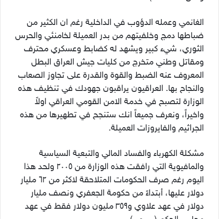
الغانمي وعمله الدؤوب في الداخلية رغم ان الكثير من
ضباطها دمج وخلفيتهم من بدر العميلة لخامنئي والحرس
الثوري، شيء كبير ويشهد له كضابط وعسكري محترف
ومقاتل وطني متخرج من كليات جيش العراق البطل
المعروف عنه الضبط والقوة والقدرة على تجاوز الصعاب
والنجاح بها. العراقيون يراقبون جهودك في تنظيف هذه
الوزارة لتصبح في خدمة الامن القومي العراقي اولاً
واخيراً، ونعرف جميعاً انك ستنجح في تطهيرها من هذه
الجراثيم والفايروزات العميلة.
مشكلة الكهرباء والفساد المالي والتبعية السياسية
والمافيوية التي رافقت هذه الوزارة من ٢٠٠٥ ولحد هذا
اليوم رغم صرف الحكومات المتلاحقة لاكثر من ٦٢ مليار
دولار عليها، أبتداءً من حكومة الجعفري ونصف مليار
دولار في عهد علاوي و٣٥٩ مليون دولار فقط في عهد