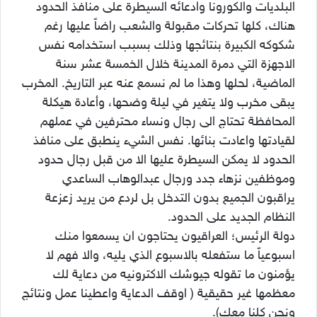
البلديات والكورونا وادعائه السيطرة على منافذ الحدود
هناك، كلها تحركات مقبولة والشعب راضاً عليها رغم
شكوكه الكبيرة بنتائجها وذلك بسبب استخدامه نفس
الاجهزة التي دمرة المدينة خلال الخمسة عشر سنة
الماضية، لحلها وهذا ما لم نسمع عنه عبر التاريخ. المخرب
يبقى مخرب ولا يتغير في ليلة وضحها، وأعادة هيكلة
المحافظة تحتاج الى رجال ونساء محترفين في عملهم
لقيادتها واعادت بنائها. نفس الشيء ينطبق على منافذ
الحدود لا يمكن السيطرة عليها الا من قبل رجال حدود
وموظفين نزهاء جدد ورجال عبدالوهاب الساعدي
يراقبون الجميع بدون التدخل بل لردع من يريد زعزعة
النظام الجديد على الحدود.
دولة الرئيس؛ العراقيون يحتاجون ان يسمعوا منك
اسبوعياً ما ستفعله بالاسبوع الذي يليه، والا فهم لا
يؤمنون ما تقوله جيوشك الاكترونيه من دعاية لك
معظمها غير حقيقية ( اوقف الدعاية واعطينا عمل ونتائج
ونحن كلنا معك).