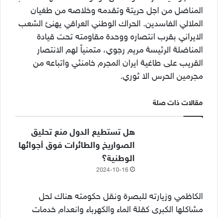
المناضل من اجل حريتة وتقدمه وخلاصه من طغيان
الملالي الفاسدين. الحراك الوطني العراقي يهنئ الشعب
الايراني بقرب انتصاره ووحدة مقاومته تحت قيادة
المناضلة الرئيسة مريم رجوي، متمنياً لهم الانتصار
القريب على طاغية ايران المجرم خامنئي واتباعه من
مجرمين الحرس الا ثوري.
مقالات ذات صلة
هل تستطيع الدول منع تحليق
الصواريخ والطائرات فوق أجوائها
الوطنية؟
2024-10-16
الكاظمي وزيارته للبصرة ونقل حكومته هناك لحل
مشاكلها الكبرى كقلة الماء والكهرباء وانعدام خدمات