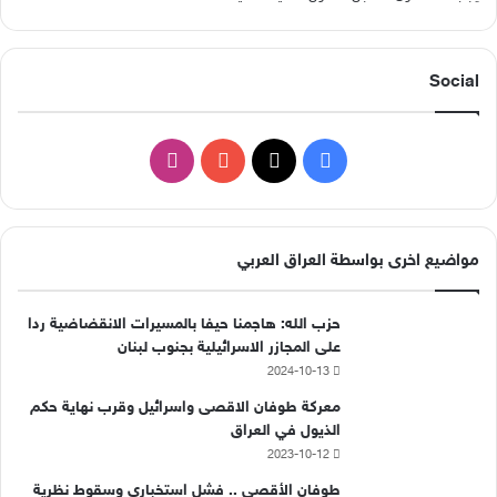
Social
ف
ا
ي
X
Y
ن
س
o
س
مواضيع اخرى بواسطة العراق العربي
ب
u
ت
حزب الله: هاجمنا حيفا بالمسيرات الانقضاضية ردا
و
T
ق
على المجازر الاسرائيلية بجنوب لبنان
2024-10-13
ك
u
ر
معركة طوفان الاقصى واسرائيل وقرب نهاية حكم
b
ا
الذيول في العراق
2023-10-12
e
م
طوفان الأقصى .. فشل استخباري وسقوط نظرية