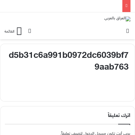
الوضع المظلم
بحث عن
القائمة
d5b31c6a991b0972dc6039bf7
9aab763
اترك تعليقاً
يجب أنت تكون
مسجل الدخول
لتضيف تعليقاً.