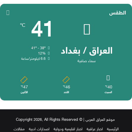
الطقس
41
℃
العراق / بغداد
41º - 38º
12%
6.6 كيلومتر/ساعة
سماء صافية
47
46
40
℃
℃
℃
السبت
الأحد
الأثنين
موقع العراق العربي
| © Copyright 2026, All Rights Reserved
الرئيسية
اخبار عراقية
اخبار اقليمية ودولية
اصدارات ادبية
مقالات