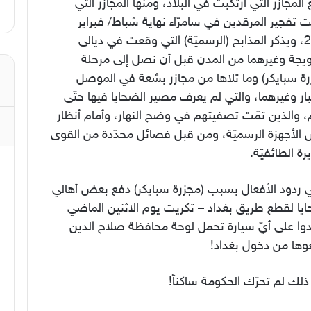
المجازر التي ارتكبت في البلاد، ومنها المجازر التي
 تفجير المرقدين في سامرّاء نهاية شباط/ فبراير
2006، ويذكر المذابح (الرسميّة) التي وقعت في ديالى
ويجة وغيرهما من المدن قبل أن نصل إلى مرحلة
رة سبايكر) وما تلاها من مجازر بشعة في الموصل
بار وغيرهما، والتي لم يعرف مصير الضحايا فيها حتّى
، والذين تمّت تصفيتهم في وضح النهار، وأمام أنظار
الأجهزة الرسميّة، ومن قبل فصائل محدّدة من القوى
يرة الطائفيّة.
ي ردود الأفعال بسبب (مجزرة سبايكر) دفع بعض أهالي
ايا لقطع طريق بغداد – تكريت يوم الاثنين الماضي
دوا على أيّ سيارة تحمل لوحة محافظة صلاح الدين
وها من دخول بغداد!
لك لم تحرّك الحكومة ساكناً!