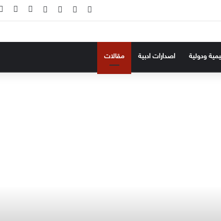
‫X
فيسبوك
‫YouTube
انستقرام
تسجيل ال
إضاف
ليمية ودولية
اصدارات ادبية
مقالات