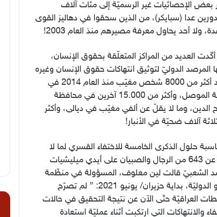
 بعض الإحصائيات غير الرسميّة إلى مئات آلاف
ورين عدا (سبايكر)، من الذين سحقوا في دهاليز القوى
دة، ولا أحد يحاول معرفة مصيرهم منذ العام 2003!
كّدت العديد من المراكز المتعلّقة بحقوق الإنسان،
 المرصد الدوليّ لتوثيق انتهاكات حقوق الإنسان وغيره
وجود أكثر من 8000 شخص مغيّب منذ العام 2014 في
مدينة الموصل، وأكثر من 15.000 آخرين في محافظة
الدين، وما لا يقلّ عن ألفي مغيّب في ديالى، وأكثر
اثة آلاف ضحيّة في الأنبار!
سبة حلول الذكرى الخامسة للاختفاء القسري لما لا
يقلّ عن 643 من الرجال والصبيان على أيدي ميليشيات
د الشعبيّ قالت لين معلوف، المسؤولة في منظّمة
العفو الدوليّة، بداية حزيران/ يونيو 2021: ” لم تصرّح
ات العراقيّة حتّى الآن عن نتيجة التحقيق في حالات
ا
فاء والانتهاكات التي ارتكبت أثناء عمليّة استعادة