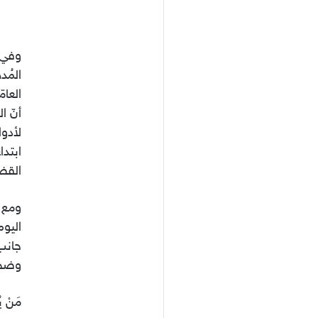
وفي 
المُد
العام
أنّ ا
لأدوا
ابتدا
القضا
ومع ه
اليوم
جانب 
وضحا
مَنْ 