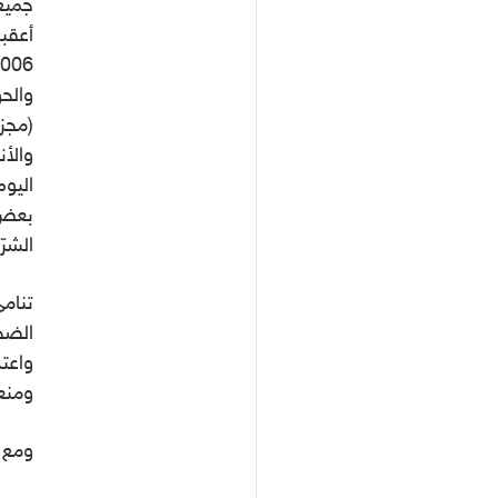
جميع 
أعقبت
والح
(مجز
والأن
اليوم
بعض 
الشرّ
تنام
الضح
واعت
ومنع
ومع ذ