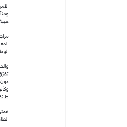
الأمن
ومتآل
هيبة 
مزاجي
المغ
الوط
والحك
تفرّق
دون 
وكأن
طائفة
فمتى
الطائ