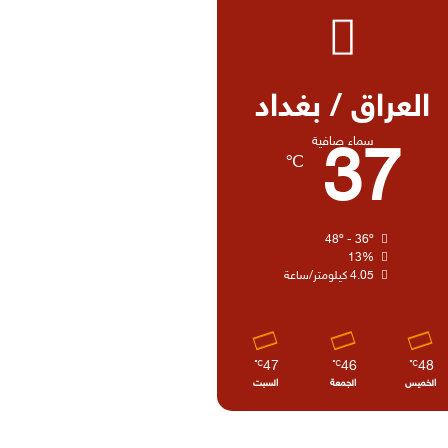
العراق / بغداد
سماء صافية
37
℃
48º - 36º
13%
4.05 كيلومتر/ساعة
47
46
48
℃
℃
℃
الخميس
الجمعة
السبت