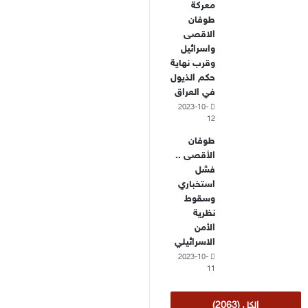
معركة
طوفان
الاقصى
واسرائيل
وقرب نهاية
حكم الذيول
في العراق
2023-10-
12
طوفان
الأقصى ..
فشل
استخباري
وسقوط
نظرية
الأمن
الاسرائيلي
2023-10-
11
الكل (2063)