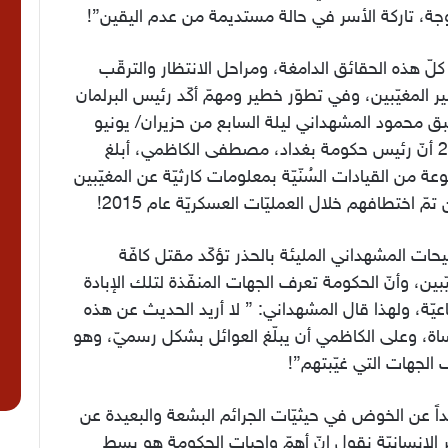
جة، تاركة الأسر في حالة مستديمة من عدم اليقين”!
لّ هذه الحقائق الدامغة، ومراحل الانتظار والترقّب
 المغيّبين، وفي تطوّر خطير ومهمّ أكّد رئيس البرلمان
ق محمود المشهداني ليلة السابع من حزيران/ يونيو
2021 أنّ رئيس حكومة بغداد، مصطفى الكاظمي، أبلغ
ة من القيادات السُنّيّة بمعلومات كارثيّة عن المغيّبين
 تمّ اختطافهم خلال العمليّات العسكريّة عام 2015!
حات المشهداني المليئة بالحذر تؤكّد مقتل كافّة
ّبين، وأنّ الحكومة تعرف الجهات المنفّذة لتلك الإبادة
عيّة، ولهذا قال المشهداني: ” لا أريد الحديث عن هذه
اة، وعلى الكاظمي أن يبلّغ العوائل بشكل رسميّ، وهو
الجهات التي غيّبتهم”!
اً عن الخوض في حيثيّات الجرائم البشعة والبعيدة عن
 الإنسانيّة نقول إنّ أهمّ واجبات الحكومة هو بسط