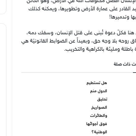
 الإنسان أفضل مخلوقات الله في الأرض، وهو الكائن
د القادر على عمارة الأرض وتطويرها، ويمكنه كذلك
ها وتدميرها!
هنا فكلّ دعوة تُبنى على قتل الإنسان، وسفك دمه،
ق روحه بلا وجه حق، وبعيداً عن الضوابط القانونيّة هي
باطلة ومليئة بالكراهية والتخريب.
ت ذات صلة
هل تستطيع
الدول منع
تحليق
الصواريخ
والطائرات
فوق أجوائها
الوطنية؟