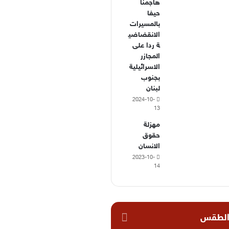
هاجمنا
حيفا
بالمسيرات
الانقضاضي
ة ردا على
المجازر
الاسرائيلية
بجنوب
لبنان
2024-10-
13
مهزلة
حقوق
الانسان
2023-10-
14
لطقس