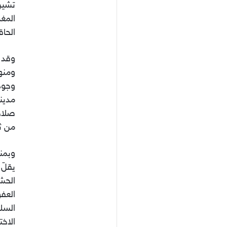
تشير
المغد
الحاق
وقد أ
ومنها
صلاح 
من ثل
وبمنا
الحش
السلط
الاخت