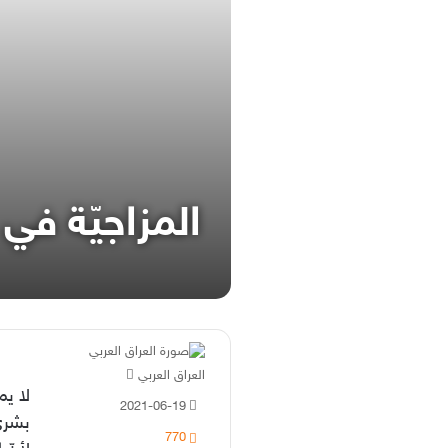
المزاجيّة في 
أرسل
العراق العربي
لا يم
بريدا
2021-06-19
إلكترونيا
بشري
770