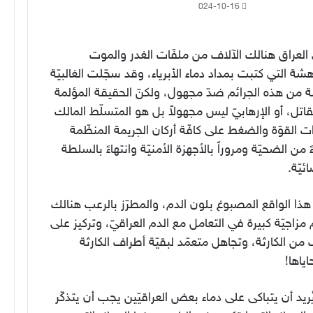
2024-10-16
العراق هنالك الآلاف من ملفّات الغدر والموت
هشة التي كتبت بمداد دماء الأبرياء، وقد سجّلت الغالبيّة
ّة من هذه الجرائم ضدّ مجهول، ولكنّ الحقيقة المؤلمة
لقاتل، أو الإرهابيّ ليس مجهولاً بل هو المتسلّط المالك
ت القوّة والضغط على كافّة أركان الجريمة المنظّمة
ءً من الضحيّة ومروراً بالأجهزة الأمنيّة وانتهاءً بالسلطة
ئيّة.
ذا الواقع المصبوغ بلون الدم، والمطرّز بالرعب هنالك
 مزاجيّة كبيرة في التعامل مع الدم العراقيّ، وتركيز على
من الكارثة، وتجاهل متعمّد لبقيّة أطراف الكارثة
ياها!
يُريد أن يتباكى على دماء بعض العراقيّين يجب أن يتذكّر