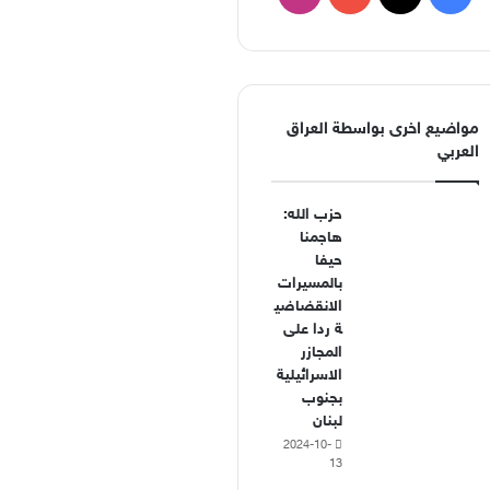
مواضيع اخرى بواسطة العراق
العربي
حزب الله:
هاجمنا
حيفا
بالمسيرات
الانقضاضي
ة ردا على
المجازر
الاسرائيلية
بجنوب
لبنان
2024-10-
13