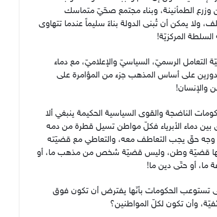
 وزرع الطمأنينة، وبناء مجتمع صحّيّ متماسك
ف، ولا يمكن أن تُبنى الدولة بناءً سليماً عندما تتهاوى
السلطة المركزيّة!
ّة التعامل الرسميّ، السياسيّ والإعلاميّ، مع دماء
دورين على أساس المذهب جزء من المؤامرة على
ن والإنسان!
ومات الناضجة والقوى السياسية الحكيمة ينبغي ألا
 بين دماء الأبرياء فكلّ مواطن تسيل قطرة من دمه
وجه حقّ يجب التعاطف معه، والتعاطي مع قضيّته
ّها قضيّة وطن، وليس قضيّة شخص من مذهب ما، أو
 ما، أو حتّى دين ما!
 تستوعب الحكومات بأنّها يفترض أن تكون فوق
فيّة، وأن تكون لكلّ المواطنين؟