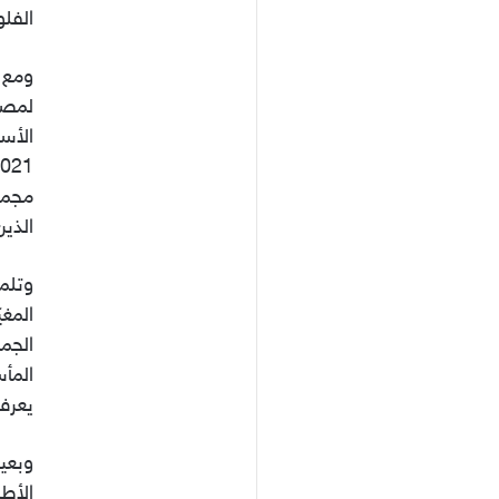
الفلو
ومع ك
لمصير
الأسب
مجموع
الذين
وتلمي
المغي
الجما
المأس
يعرف 
وبعيد
الأطر