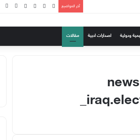
‫X
فيسبوك
‫YouTube
انستقرام
تسجيل ا
إضا
آخر المواضيع
يمية ودولية
اصدارات ادبية
مقالات
news
iraq.elec