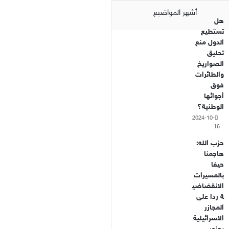
أشهر المواضيع
هل
تستطيع
الدول منع
تحليق
الصواريخ
والطائرات
فوق
أجوائها
الوطنية؟
2024-10-
16
حزب الله:
هاجمنا
حيفا
بالمسيرات
الانقضاضي
ة ردا على
المجازر
الاسرائيلية