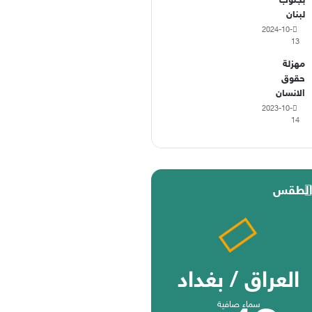
بجنوب
لبنان
2024-10-
13
مهزلة
حقوق
الانسان
2023-10-
14
لطقس
العراق / بغداد
سماء صافية