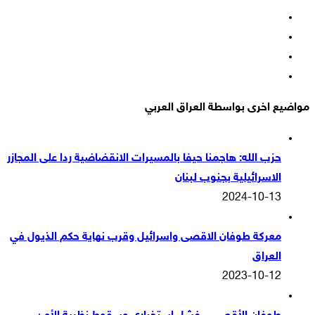
فيسبوك
‫X
‫YouTube
انستقرام
مواضيع اخرى بواسطة العراق العربي
حزب الله: هاجمنا حيفا بالمسيرات الانقضاضية ردا على المجازر
الاسرائيلية بجنوب لبنان
2024-10-13
معركة طوفان الاقصى واسرائيل وقرب نهاية حكم الذيول في
العراق
2023-10-12