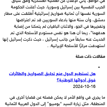
في الواقع، يأتي الإعلان عن العملية العسكرية وفق سياق
الحرب النفسية بين إسرائيل وسوريا، حيث أعلنت الحكومة
السورية نفسها أن ثمانية صواريخ إسرائيلية أُطلقت على مطار
دمشق، وأن ستة منها بادعاء السوريين قد تم اعتراضها
وتفجيرها في الجو، والاثنان الباقيان لم يتمكنا من إصابة
هدفهما”، ربما أن هذا هو نفس مستودع الأسلحة الذي تم
الحديث عنه سابقاً من جانب إسرائيل ، حيث ذكرت إسرائيل إنها
استهدفت مركزًا للأسلحة الإيرانية. .
مقالات ذات صلة
هل تستطيع الدول منع تحليق الصواريخ والطائرات
فوق أجوائها الوطنية؟
2024-10-16
ما يجري في واقع الأمر لا يمكن فصله عن قضايا أخرى في
المنطقة، مثل زيارة السيد “بومبيو” إلى الدول العربية الثمانية