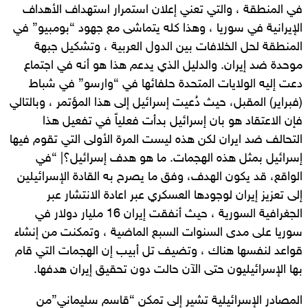
في المنطقة ، والتي تعني إعلان استمرار استهداف الأهداف
الإيرانية في سوريا ، وهذا كله يتماشى مع جهود “بومبيو” في
المنطقة لحل الخلافات بين الدول العربية ، وتشكيل جبهة
موحدة ضد إيران. والدليل الذي يدعم هذا هو أنه في اجتماع
دعت إليه الولايات المتحدة حلفائها في “وارسو” في شباط
(فبراير) المقبل، حيث دُعيت إسرائيل إلى هذا المؤتمر ، وبالتالي
فإن الاعتقاد هو بان إسرائيل بدأت فعلياً في تفعيل هذا
التحالف ضد ايران لكن هذه ليست المرة الأولى التي تقوم فيها
إسرائيل بمثل هذه الهجمات. ما هو هدف إسرائيل؟| “في
الواقع، قد يكون الهدف، وفق ما يصرح به القادة الإسرائيلين
إلى تعزيز إيران لوجودها العسكري عبر اعادة الانتشار عبر
الجغرافية السورية ، حيث أنفقت إيران 16 مليار دولار في
سوريا على مدى السنوات السبع الماضية ، وتمكنت من إنشاء
قواعد لنفسها هناك ، وتضيف تل أبيب إن الهجمات التي قام
بها الإسرائيليون حتى الآن حالت دون تحقيق إيران هدفها.
المصادر الإسرائيلية تشير إلى تمكن “قاسم سليماني”من