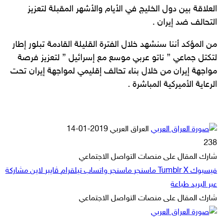
العلاقة بين دول الخليج في الأيام والأشهر المقبلة لتعزيز
التحالف ضد إيران .
من المؤكد أننا سنشهد خلال الفترة القليلة القادمة تبلور إطار
لتكتل جماعي ” ناتو عربي موسع مع إسرائيل ” لتعزيز فرصة
مواجهة إيران من خلال بناء تحالف إقليمي لمواجهة إيران تحت
الرعاية الأميركية المباشرة .
أرسل
العراق العربي
2019-01-14
بريدا
238
إلكترونيا
شارك المقال على منصات التواصل الاجتماعي
فيسبوك
‫X
ماسنجر
ماسنجر
واتساب
تيلقرام
ڤايبر
لاين
مشاركة
عبر البريد
طباعة
شارك المقال على منصات التواصل الاجتماعي
‫X
لاين
ڤايبر
طباعة
تيلقرام
ماسنجر
ماسنجر
مشاركة
واتساب
فيسبوك