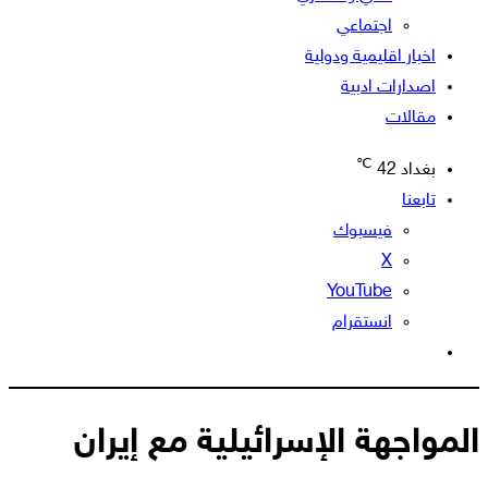
اجتماعي
اخبار اقليمية ودولية
اصدارات ادبية
مقالات
℃
بغداد
42
تابعنا
فيسبوك
‫X
‫YouTube
انستقرام
الوضع
المظلم
المواجهة الإسرائيلية مع إيران