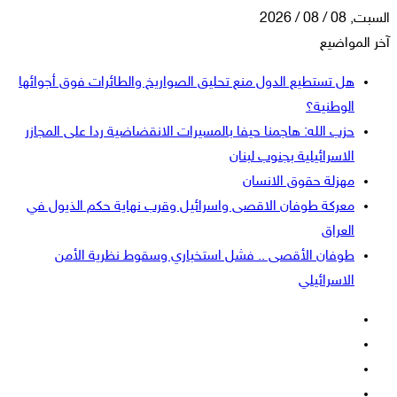
السبت, 08 / 08 / 2026
آخر المواضيع
هل تستطيع الدول منع تحليق الصواريخ والطائرات فوق أجوائها
الوطنية؟
حزب الله: هاجمنا حيفا بالمسيرات الانقضاضية ردا على المجازر
الاسرائيلية بجنوب لبنان
مهزلة حقوق الانسان
معركة طوفان الاقصى واسرائيل وقرب نهاية حكم الذيول في
العراق
طوفان الأقصى .. فشل استخباري وسقوط نظرية الأمن
الاسرائيلي
فيسبوك
‫X
‫YouTube
انستقرام