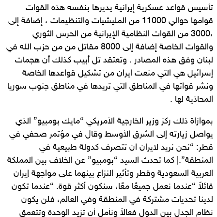
تأسيس قواعد عسكرية إيرانية يديرها بنفسه هذه القوات
قوامها حوالي 11000 من المليشيات والتنظيمات ، إضافة إلى
،3000 من القوات النظامية الإيرانية من الحرس الثوري
والقوات الخاصة إضافة إلى 8000 مقاتل من من حزب الله في
لبنان وفق هذه المصادر . وتعتقد تل أبيب كذلك أن هجمات
إسرائيل هي التي منعت ايران من تشكيل قواعدها الخاصة
ونشر قواتها في المناطق التي تريدها في مناطق جنوب سوريا
المحاذية لها .
بموازاة ذلك ركز وزير الخارجية الأمريكي “مايك بومبيو” الذي
يواصل زيارته إلى الشرق الأوسط وقال في مؤتمر صحفي في
قطر: “نحن نريد لايران ان تتصرف كدولة طبيعية في
المنطقة”.| كما تحدث السيد “بومبيو” عن الخلاف بين المملكة
العربية السعودية وقطر وتأثير النزاع بينهما على مواجهة إيران
قائلاً “عندما نعمل جميعًا معًا، سنكون أكثر قوة. “عندما تكون
لدينا تحديات مشتركة في المنطقة وفي العالم، فلن يكون
نظام الجدل بين الدول فعالاً ونأمل أن تزيد الوحدة وتتعمق