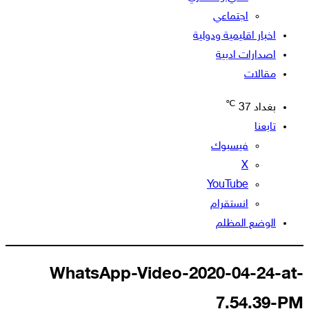
اجتماعي
اخبار اقليمية ودولية
اصدارات ادبية
مقالات
℃
بغداد
37
تابعنا
فيسبوك
‫X
‫YouTube
انستقرام
الوضع المظلم
WhatsApp-Video-2020-04-24-at-
7.54.39-PM