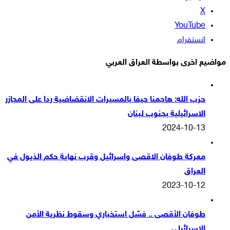
‫X
‫YouTube
انستقرام
مواضيع اخرى بواسطة العراق العربي
حزب الله: هاجمنا حيفا بالمسيرات الانقضاضية ردا على المجازر
الاسرائيلية بجنوب لبنان
2024-10-13
معركة طوفان الاقصى واسرائيل وقرب نهاية حكم الذيول في
العراق
2023-10-12
طوفان الأقصى .. فشل استخباري وسقوط نظرية الأمن
الاسرائيلي