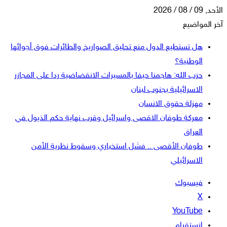
الأحد, 09 / 08 / 2026
آخر المواضيع
هل تستطيع الدول منع تحليق الصواريخ والطائرات فوق أجوائها
الوطنية؟
حزب الله: هاجمنا حيفا بالمسيرات الانقضاضية ردا على المجازر
الاسرائيلية بجنوب لبنان
مهزلة حقوق الانسان
معركة طوفان الاقصى واسرائيل وقرب نهاية حكم الذيول في
العراق
طوفان الأقصى .. فشل استخباري وسقوط نظرية الأمن
الاسرائيلي
فيسبوك
‫X
‫YouTube
انستقرام