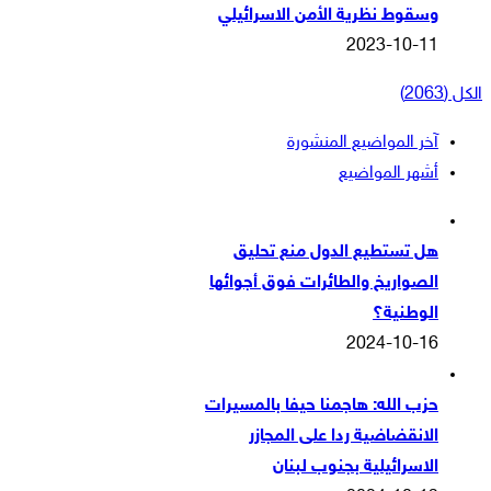
وسقوط نظرية الأمن الاسرائيلي
2023-10-11
الكل (2063)
آخر المواضيع المنشورة
أشهر المواضيع
هل تستطيع الدول منع تحليق
الصواريخ والطائرات فوق أجوائها
الوطنية؟
2024-10-16
حزب الله: هاجمنا حيفا بالمسيرات
الانقضاضية ردا على المجازر
الاسرائيلية بجنوب لبنان