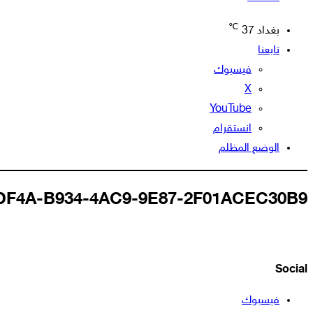
℃
بغداد
37
تابعنا
فيسبوك
‫X
‫YouTube
انستقرام
الوضع المظلم
DF4A-B934-4AC9-9E87-2F01ACEC30B9
Social
فيسبوك