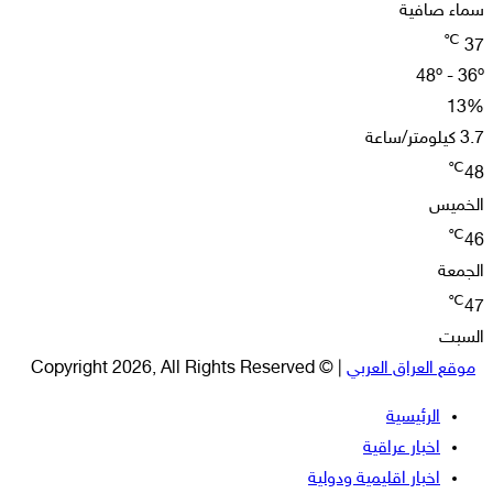
سماء صافية
℃
37
48º - 36º
13%
3.7 كيلومتر/ساعة
℃
48
الخميس
℃
46
الجمعة
℃
47
السبت
موقع العراق العربي
| © Copyright 2026, All Rights Reserved
الرئيسية
اخبار عراقية
اخبار اقليمية ودولية