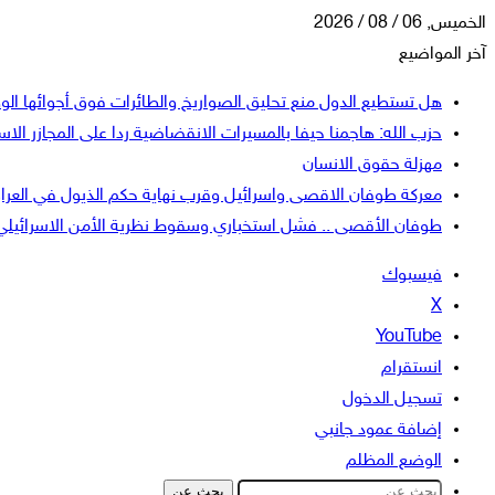
الخميس, 06 / 08 / 2026
آخر المواضيع
هل تستطيع الدول منع تحليق الصواريخ والطائرات فوق أجوائها الو
حزب الله: هاجمنا حيفا بالمسيرات الانقضاضية ردا على المجازر الاسر
مهزلة حقوق الانسان
معركة طوفان الاقصى واسرائيل وقرب نهاية حكم الذيول في العرا
طوفان الأقصى .. فشل استخباري وسقوط نظرية الأمن الاسرائيلي
فيسبوك
‫X
‫YouTube
انستقرام
تسجيل الدخول
إضافة عمود جانبي
الوضع المظلم
بحث عن