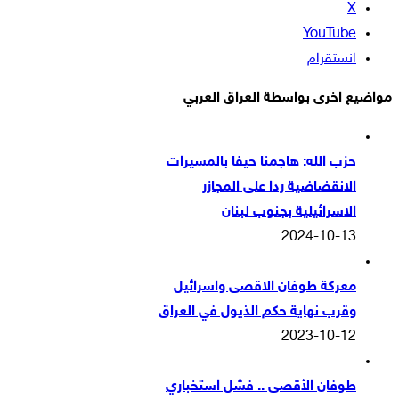
‫X
‫YouTube
انستقرام
مواضيع اخرى بواسطة العراق العربي
حزب الله: هاجمنا حيفا بالمسيرات
الانقضاضية ردا على المجازر
الاسرائيلية بجنوب لبنان
2024-10-13
معركة طوفان الاقصى واسرائيل
وقرب نهاية حكم الذيول في العراق
2023-10-12
طوفان الأقصى .. فشل استخباري